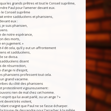
oqua les grands prêtres et tout le Conseil suprême,
scendre Paul pour l’amener devant eux.
 le Conseil suprême
ait entre sadducéens et pharisiens,
 devant eux :
, je suis pharisien,
siens.
e de notre espérance,
ion des morts,
e en jugement. »
-il dit cela, qu’il y eut un affrontement
siens et sadducéens,
ée se divisa.
s sadducéens disent
as de résurrection,
 d’ange ni d’esprit,
es pharisiens professent tout cela.
rs un grand vacarme.
ribes du côté des pharisiens
et protestèrent vigoureusement :
rouvons rien de mal chez cet homme.
 un esprit qui lui avait parlé, ou un ange ? »
nt devint très violent,
dant craignit que Paul ne se fasse écharper.
 la troupe de descendre pour l’arracher à la mêlée