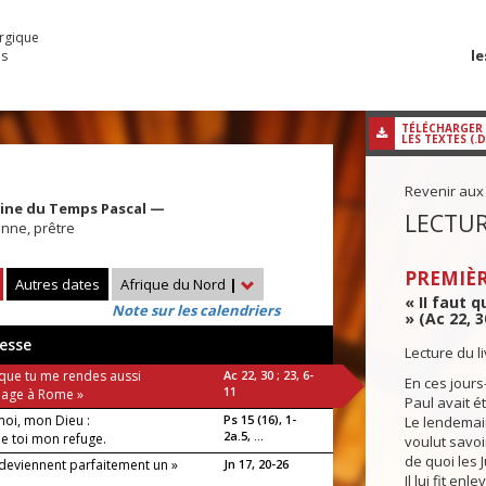
urgique
le
es
TÉLÉCHARGER
LES TEXTES (.
Revenir aux
aine du Temps Pascal —
LECTUR
enne, prêtre
PREMIÈR
Autres dates
Afrique du Nord
|
« II faut
Note sur les calendriers
» (Ac 22, 3
esse
Lecture du l
t que tu me rendes aussi
Ac 22, 30 ; 23, 6-
En ces jours-
11
age à Rome »
Paul avait é
oi, mon Dieu :
Ps 15 (16), 1-
Le lendemai
2a.5, ...
t de toi mon refuge.
voulut savoi
ia !
de quoi les J
 deviennent parfaitement un »
Jn 17, 20-26
Il lui fit enle