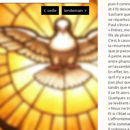
puis il conv
et il fit de
veille
lendemain
Sachant que
se répartiss
Paul s’écria
« Frères, moi
fils de phari
C’est à caus
la résurrect
que je pass
À peine avait
entre phari
et l’assembl
En effet, le
qu’il n’y a p
pas plus que
tandis que l
Il se fit alo
Quelques sc
se levèrent 
« Nous ne t
Et si c’était
L’affronteme
et le comman
Il ordonna à