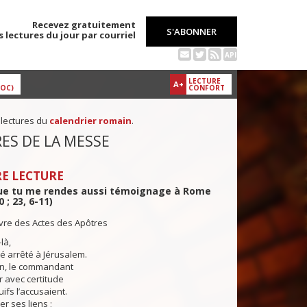
Recevez gratuitement
S'ABONNER
s lectures du jour par courriel
API
LECTURE
A+
DOC)
CONFORT
 lectures du
calendrier romain
.
ES DE LA MESSE
E LECTURE
 que tu me rendes aussi témoignage à Rome
0 ; 23, 6-11)
ivre des Actes des Apôtres
là,
té arrêté à Jérusalem.
n, le commandant
r avec certitude
uifs l’accusaient.
ver ses liens ;