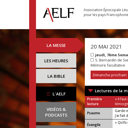
Association Épiscopale Lit
pour les pays Francophon
LA MESSE
20 MAI 2021
jeudi, 7ème Sem
S. Bernardin de Si
LES HEURES
Mémoire facultative
Dimanche prochain
LA BIBLE
Lectures de la m
L'AELF
Première
« II fau
lecture
témoign
VIDÉOS &
Garde-m
Psaume
PODCASTS
j’ai fai
ou Allélu
« Qu’ils
Évangile