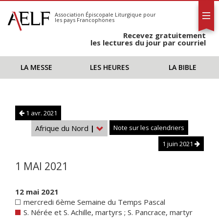
L'AELF
S'abonner
Association Épiscopale Liturgique
pour
les pays Francophones
Calendrier
Recevez gratuitement
Contact
les lectures du jour par courriel
LA MESSE
LES HEURES
LA BIBLE
1 avr. 2021
Afrique du Nord
|
Note sur les calendriers
1 juin 2021
1 MAI 2021
12 mai 2021
mercredi 6ème Semaine du Temps Pascal
S. Nérée et S. Achille, martyrs ; S. Pancrace, martyr