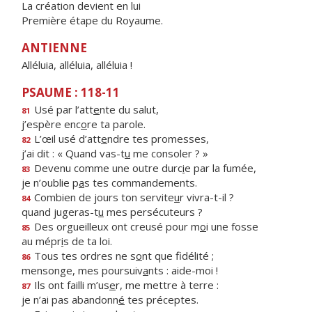
La création devient en lui
Première étape du Royaume.
ANTIENNE
Alléluia, alléluia, alléluia !
PSAUME : 118-11
Usé par l’att
e
nte du salut,
81
j’espère enc
o
re ta parole.
L’œil usé d’att
e
ndre tes promesses,
82
j’ai dit : « Quand vas-t
u
me consoler ? »
Devenu comme une outre durc
i
e par la fumée,
83
je n’oublie p
a
s tes commandements.
Combien de jours ton servite
u
r vivra-t-il ?
84
quand jugeras-t
u
mes persécuteurs ?
Des orgueilleux ont creusé pour m
o
i une fosse
85
au mépr
i
s de ta loi.
Tous tes ordres ne s
o
nt que fidélité ;
86
mensonge, mes poursuiv
a
nts : aide-moi !
Ils ont failli m’us
e
r, me mettre à terre :
87
je n’ai pas abandonn
é
tes préceptes.