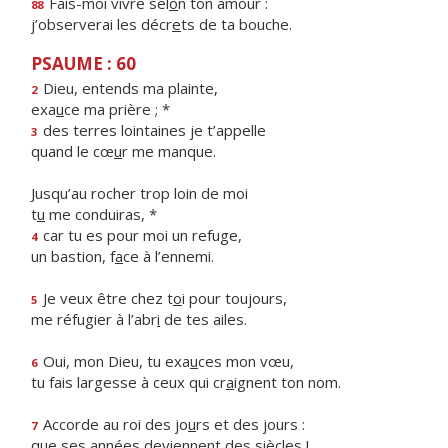
Fais-moi vivre sel
o
n ton amour :
88
j’observerai les décr
e
ts de ta bouche.
PSAUME : 60
Dieu, entends ma plainte,
2
exa
u
ce ma prière ; *
des terres lointaines je t’appelle
3
quand le cœ
u
r me manque.
Jusqu’au rocher trop loin de moi
t
u
me conduiras, *
car tu es pour moi un refuge,
4
un bastion, f
a
ce à l’ennemi.
Je veux être chez t
o
i pour toujours,
5
me réfugier à l’abr
i
de tes ailes.
Oui, mon Dieu, tu exa
u
ces mon vœu,
6
tu fais largesse à ceux qui cr
a
ignent ton nom.
Accorde au roi des jo
u
rs et des jours :
7
que ses années devi
e
nnent des siècles !