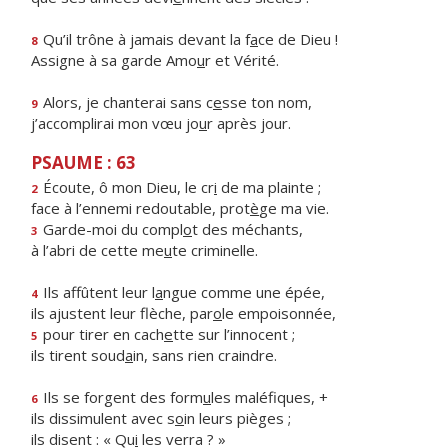
Qu’il trône à jamais devant la f
a
ce de Dieu !
8
Assigne à sa garde Amo
u
r et Vérité.
Alors, je chanterai sans c
e
sse ton nom,
9
j’accomplirai mon vœu jo
u
r après jour.
PSAUME : 63
Écoute, ô mon Dieu, le cr
i
de ma plainte ;
2
face à l’ennemi redoutable, prot
è
ge ma vie.
Garde-moi du compl
o
t des méchants,
3
à l’abri de cette me
u
te criminelle.
Ils affûtent leur l
a
ngue comme une épée,
4
ils ajustent leur flèche, par
o
le empoisonnée,
pour tirer en cach
e
tte sur l’innocent ;
5
ils tirent soud
a
in, sans rien craindre.
Ils se forgent des form
u
les maléfiques, +
6
ils dissimulent avec s
o
in leurs pièges ;
ils disent : « Qu
i
les verra ? »