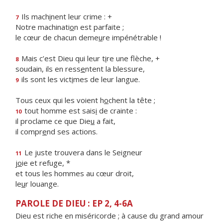
Ils mach
i
nent leur crime : +
7
Notre machinati
o
n est parfaite ;
le cœur de chacun deme
u
re impénétrable !
Mais c’est Dieu qui leur t
i
re une flèche, +
8
soudain, ils en ress
e
ntent la blessure,
ils sont les vict
i
mes de leur langue.
9
Tous ceux qui les voient h
o
chent la tête ;
tout homme est sais
i
de crainte :
10
il proclame ce que Die
u
a fait,
il compr
e
nd ses actions.
Le juste trouvera dans le Seigneur
11
j
o
ie et refuge, *
et tous les hommes au cœur droit,
le
u
r louange.
PAROLE DE DIEU : EP 2, 4-6A
Dieu est riche en miséricorde ; à cause du grand amour