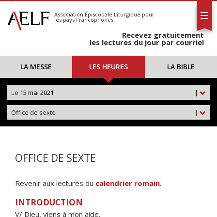
L'AELF
S'abonner
Association Épiscopale Liturgique
pour
les pays Francophones
Calendrier
Recevez gratuitement
Contact
les lectures du jour par courriel
LA MESSE
LES HEURES
LA BIBLE
Le
15 mai 2021
|
Office de sexte
|
OFFICE DE SEXTE
Revenir aux lectures du
calendrier romain
.
INTRODUCTION
V/ Dieu, viens à mon aide,