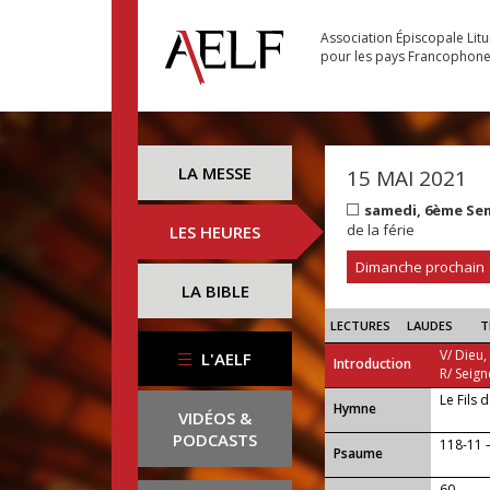
Association Épiscopale Lit
pour les pays Francophon
LA MESSE
15 MAI 2021
samedi, 6ème Se
de la férie
LES HEURES
Dimanche prochain
LA BIBLE
LECTURES
LAUDES
T
V/ Dieu,
L'AELF
Introduction
R/ Seign
Le Fils 
...
Hymne
VIDÉOS &
PODCASTS
118-11 — 
Psaume
60