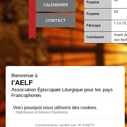
Psaume
CALENDRIER
63
Psaume
CONTACT
1 Co 15
Péricope
Avant de
Conclusion
aux Apôt
innombra
haut, r
l’Esprit.