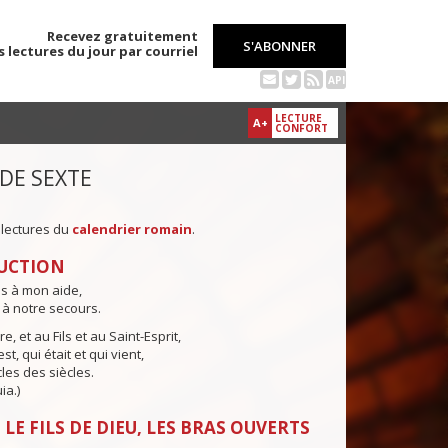
Recevez gratuitement
S'ABONNER
s lectures du jour par courriel
API
LECTURE
A+
CONFORT
 DE SEXTE
 lectures du
calendrier romain
.
UCTION
ns à mon aide,
 à notre secours.
e, et au Fils et au Saint-Esprit,
st, qui était et qui vient,
cles des siècles.
ia.)
LE FILS DE DIEU, LES BRAS OUVERTS