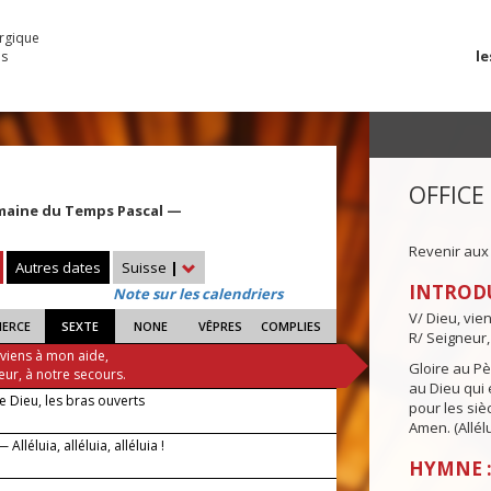
urgique
le
es
OFFICE
maine du Temps Pascal —
Revenir aux
Autres dates
Suisse
|
INTROD
Note sur les calendriers
V/ Dieu, vie
IERCE
SEXTE
NONE
VÊPRES
COMPLIES
R/ Seigneur,
 viens à mon aide,
Gloire au Pèr
eur, à notre secours.
au Dieu qui e
de Dieu, les bras ouverts
pour les siè
Amen. (Allélu
Alléluia, alléluia, alléluia !
HYMNE : 