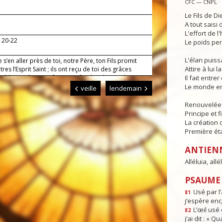
CFC — CNPL
Le Fils de Di
A tout saisi
L'effort de l
, 20-22
Le poids per
L'élan puis
 s’en aller près de toi, notre Père, ton Fils promit
Attire à lui l
res l’Esprit Saint ; ils ont reçu de toi des grâces
bles qui leur ont fait connaître les choses d’en
Il fait entr
épands maintenant sur nous les mêmes dons de
Le monde en
veille
lendemain
Renouvelée p
Principe et f
La création 
Première ét
ANTIEN
Alléluia, allél
PSAUME :
Usé par l’
81
j’espère enc
L’œil usé 
82
j’ai dit : « Q