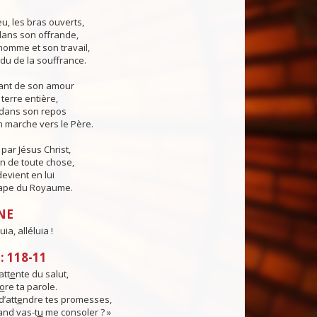
eu, les bras ouverts,
 dans son offrande,
'homme et son travail,
du de la souffrance.
sant de son amour
a terre entière,
er dans son repos
 marche vers le Père.
ar Jésus Christ,
in de toute chose,
devient en lui
ape du Royaume.
NE
uia, alléluia !
 118-11
att
e
nte du salut,
o
re ta parole.
d’att
e
ndre tes promesses,
uand vas-t
u
me consoler ? »