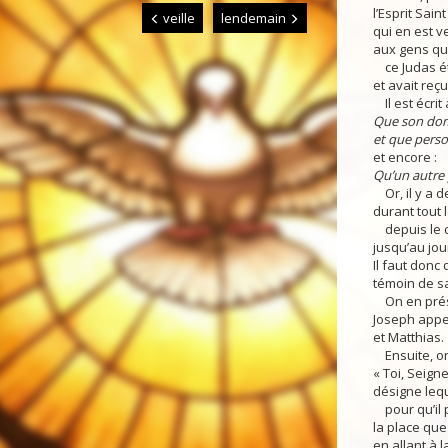
l’Esprit Sain
veille
lendemain
qui en est v
aux gens qui
ce Judas ét
et avait reç
Il est écrit
Que son dom
et que perso
et encore :
Qu’un autre 
Or, il y a 
durant tout 
depuis le c
jusqu’au jou
Il faut donc
témoin de sa
On en prés
Joseph appe
et Matthias.
Ensuite, on f
« Toi, Seign
désigne lequ
pour qu’il p
la place que
en allant à 