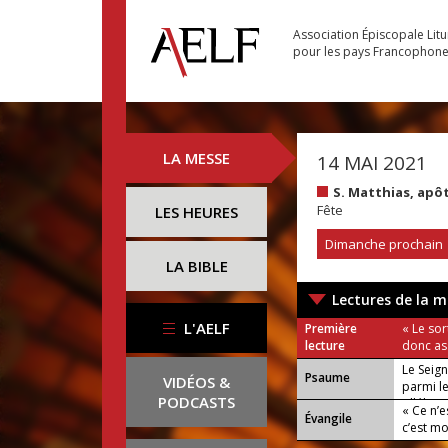
Association Épiscopale Lit
pour les pays Francophon
LA MESSE
14 MAI 2021
S. Matthias, apô
Fête
LES HEURES
Dimanche prochain
LA BIBLE
Lectures de la m
L'AELF
Première
« Le sor
lecture
donc ass
Le Seign
Psaume
VIDÉOS &
parmi le
PODCASTS
Alléluia.
« Ce n’e
Évangile
c’est mo