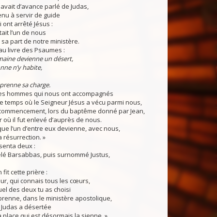
t avait d’avance parlé de Judas,
enu à servir de guide
 ont arrêté Jésus :
ait l’un de nous
u sa part de notre ministère.
 au livre des Psaumes :
aine devienne un désert,
nne n’y habite,
prenne sa charge.
des hommes qui nous ont accompagnés
le temps où le Seigneur Jésus a vécu parmi nous,
ommencement, lors du baptême donné par Jean,
r où il fut enlevé d’auprès de nous.
 que l’un d’entre eux devienne, avec nous,
 résurrection. »
enta deux :
lé Barsabbas, puis surnommé Justus,
it cette prière :
eur, qui connais tous les cœurs,
el des deux tu as choisi
renne, dans le ministère apostolique,
 Judas a désertée
la place qui est désormais la sienne. »