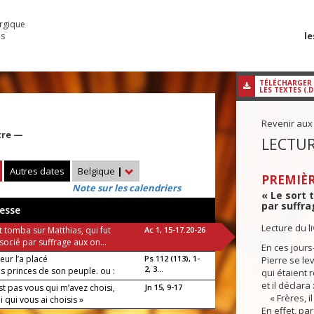
urgique
le
es
TÉLÉCHARGER
LES TEXTES (.
Revenir aux
tre —
LECTUR
Autres dates
Belgique
|
PREMIÈR
Note sur les calendriers
« Le sort 
par suffra
esse
Lecture du l
t tomba sur Matthias, qui fut
Ac 1, 15-17.20-26
ocié par suffrage aux on...
En ces jours-
eur l’a placé
Ps 112 (113), 1-
Pierre se le
2, 3...
s princes de son peuple. ou :
qui étaient 
et il déclara 
st pas vous qui m’avez choisi,
Jn 15, 9-17
« Frères, il 
i qui vous ai choisis »
En effet, pa