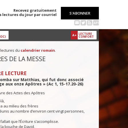
Recevez gratuitement
S'ABONNER
s lectures du jour par courriel
API
LECTURE
A+
DOC)
CONFORT
 lectures du
calendrier romain
.
ES DE LA MESSE
E LECTURE
tomba sur Matthias, qui fut donc associé
ge aux onze Apôtres » (Ac 1, 15-17.20-26)
ivre des Actes des Apôtres
là,
va au milieu des frères
réunis au nombre d’environ cent vingt personnes,
:
fallait que l’Écriture s’accomplisse.
r la bouche de David,