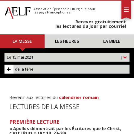
L'AELF
S'abonner
Association Épiscopale Liturgique
pour
les pays Francophones
Calendrier
Recevez gratuitement
Contact
les lectures du jour par courriel
LA MESSE
LES HEURES
LA BIBLE
Le
15 mai 2021
|
de la férie
Revenir aux lectures du
calendrier romain
.
LECTURES DE LA MESSE
PREMIÈRE LECTURE
« Apollos démontrait par les Écritures que le Christ,
c’est Jésus » (Ac 18, 23-28)