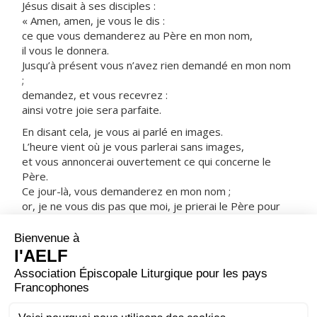
Jésus disait à ses disciples :
« Amen, amen, je vous le dis :
ce que vous demanderez au Père en mon nom,
il vous le donnera.
Jusqu’à présent vous n’avez rien demandé en mon nom
;
demandez, et vous recevrez :
ainsi votre joie sera parfaite.
En disant cela, je vous ai parlé en images.
L’heure vient où je vous parlerai sans images,
et vous annoncerai ouvertement ce qui concerne le
Père.
Ce jour-là, vous demanderez en mon nom ;
or, je ne vous dis pas que moi, je prierai le Père pour
vous,
car le Père lui-même vous aime,
parce que vous m’avez aimé
et vous avez cru que c’est de Dieu que je suis sorti.
Je suis sorti du Père, et je suis venu dans le monde ;
maintenant, je quitte le monde, et je pars vers le Père.
»