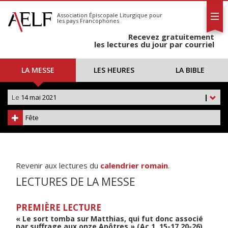
L'AELF
S'abonner
Association Épiscopale Liturgique
pour
les pays Francophones
Calendrier
Recevez gratuitement
Contact
les lectures du jour par courriel
LA MESSE
LES HEURES
LA BIBLE
Le
14 mai 2021
|
Fête
Revenir aux lectures du
calendrier romain
.
LECTURES DE LA MESSE
PREMIÈRE LECTURE
« Le sort tomba sur Matthias, qui fut donc associé
par suffrage aux onze Apôtres » (Ac 1, 15-17.20-26)