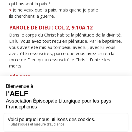
qui haïssent la paix.*
Je ne veux que la p
a
ix, mais quand je parle
7
ils ch
e
rchent la guerre.
PAROLE DE DIEU : COL 2, 9.10A.12
Dans le corps du Christ habite la plénitude de la divinité.
En lui vous avez tout reçu en plénitude. Par le baptême,
vous avez été mis au tombeau avec lui, avec lui vous
avez été ressuscités, parce que vous avez cru en la
force de Dieu qui a ressuscité le Christ d’entre les
morts.
RÉPONS
V/
Les disciples furent remplis de joie, alléluia,
à la vue du Seigneur, alléluia.
ORAISON
Dieu qui as relevé le monde par les abaissements de
ton Fils, donne à tes fidèles une joie sainte ; tu les as
tirés de l’esclavage du péché, fais-leur connaître le
bonheur impérissable.