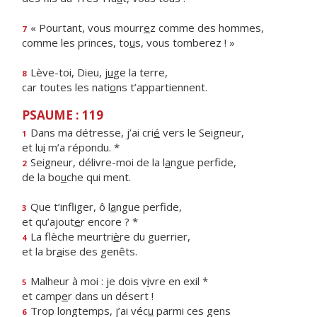
« Pourtant, vous mourr
e
z comme des hommes,
7
comme les princes, to
u
s, vous tomberez ! »
Lève-toi, Dieu, j
u
ge la terre,
8
car toutes les nati
o
ns t’appartiennent.
PSAUME : 119
Dans ma détresse, j’ai cri
é
vers le Seigneur,
1
et lu
i
m’a répondu. *
Seigneur, délivre-moi de la l
a
ngue perfide,
2
de la bo
u
che qui ment.
Que t’infliger, ô l
a
ngue perfide,
3
et qu’ajout
e
r encore ? *
La flèche meurtri
è
re du guerrier,
4
et la br
a
ise des genêts.
Malheur à moi : je dois v
i
vre en exil *
5
et camp
e
r dans un désert !
Trop longtemps, j’ai véc
u
parmi ces gens
6