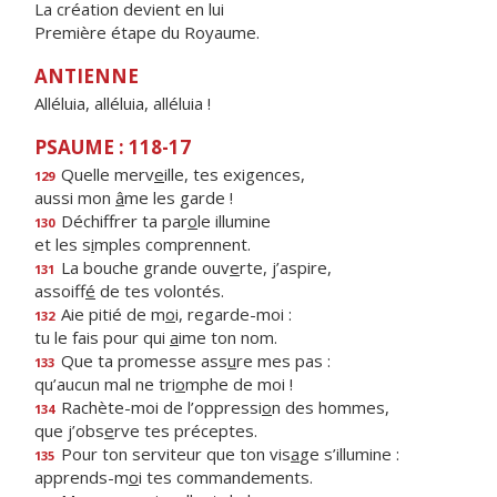
La création devient en lui
Première étape du Royaume.
ANTIENNE
Alléluia, alléluia, alléluia !
PSAUME : 118-17
Quelle merv
e
ille, tes exigences,
129
aussi mon
â
me les garde !
Déchiffrer ta par
o
le illumine
130
et les s
i
mples comprennent.
La bouche grande ouv
e
rte, j’aspire,
131
assoiff
é
de tes volontés.
Aie pitié de m
o
i, regarde-moi :
132
tu le fais pour qui
a
ime ton nom.
Que ta promesse ass
u
re mes pas :
133
qu’aucun mal ne tri
o
mphe de moi !
Rachète-moi de l’oppressi
o
n des hommes,
134
que j’obs
e
rve tes préceptes.
Pour ton serviteur que ton vis
a
ge s’illumine :
135
apprends-m
o
i tes commandements.