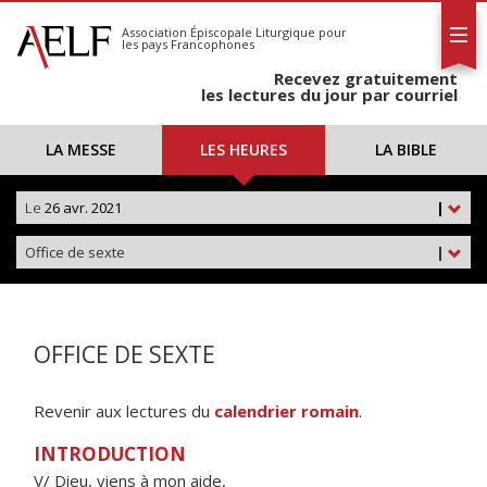
L'AELF
S'abonner
Association Épiscopale Liturgique
pour
les pays Francophones
Calendrier
Recevez gratuitement
Contact
les lectures du jour par courriel
LA MESSE
LES HEURES
LA BIBLE
Le
26 avr. 2021
|
Office de sexte
|
OFFICE DE SEXTE
Revenir aux lectures du
calendrier romain
.
INTRODUCTION
V/ Dieu, viens à mon aide,