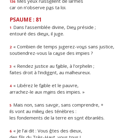
Mes yeux ruiss
e
llent de larmes
136
car on n’observe p
a
s ta loi.
PSAUME : 81
Dans l’assemblée divine, Die
u
préside ;
1
entouré des die
u
x, il juge.
« Combien de temps jugerez-vo
u
s sans justice,
2
soutiendrez-vous la ca
u
se des impies ?
« Rendez justice au f
a
ible, à l’orphelin ;
3
faites droit à l’indig
e
nt, au malheureux.
« Libérez le f
a
ible et le pauvre,
4
arrachez-le aux m
a
ins des impies. »
Mais non, sans sav
o
ir, sans comprendre, +
5
ils vont au milie
u
des ténèbres :
les fondements de la terre en s
o
nt ébranlés.
« Je l’ai dit : Vous
ê
tes des dieux,
6
des fils du Très-Ha
u
t, vous tous !