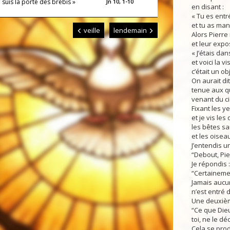
e suis la porte des brebis »
Jn 10, 1-10
en disant :
« Tu es entr
et tu as man
veille
lendemain
Alors Pierre
et leur expos
« J’étais dans
et voici la v
c’était un ob
On aurait di
tenue aux qu
venant du ci
Fixant les ye
et je vis le
les bêtes sa
et les oiseau
J’entendis un
“Debout, Pier
Je répondis :
“Certainemen
Jamais aucun
n’est entré
Une deuxième
“Ce que Dieu
toi, ne le dé
Cela se produ