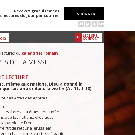
Recevez gratuitement
S'ABONNER
s lectures du jour par courriel
API
LECTURE
A+
DOC)
CONFORT
 lectures du
calendrier romain
.
ES DE LA MESSE
E LECTURE
nc, même aux nations, Dieu a donné la
qui fait entrer dans la vie ! » (Ac 11, 1-18)
ivre des Actes des Apôtres
là,
et les frères qui étaient en Judée
is que les nations, elles aussi,
 la parole de Dieu.
re fut de retour à Jérusalem,
ent juifs d’origine le prirent à partie,