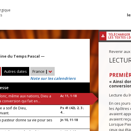
urgique
le
es
TÉLÉCHARGER
LES TEXTES (.
Revenir aux
aine du Temps Pascal —
LECTUR
Autres dates
France
|
PREMIÈR
Note sur les calendriers
« Ainsi do
conversion 
esse
Lecture du l
 donc, même aux nations, Dieu a
Ac 11, 1-18
 conversion qui fait en...
En ces jours-
 a soif de Dieu,
Ps 41 (42), 2, 3 ;
les Apôtres 
4...
vivant.
avaient appr
luia !
avaient reçu
n pasteur donne sa vie pour ses
Jn 10, 11-18
Lorsque Pier
»
ceux qui étai