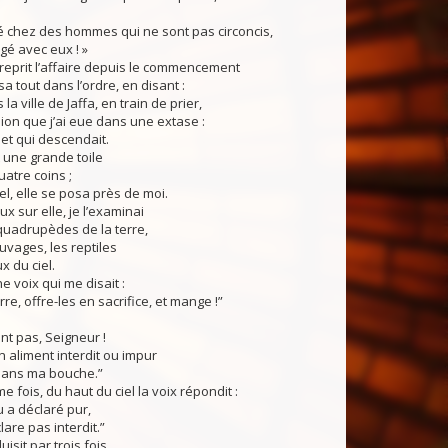
é chez des hommes qui ne sont pas circoncis,
gé avec eux ! »
 reprit l’affaire depuis le commencement
a tout dans l’ordre, en disant :
 la ville de Jaffa, en train de prier,
ision que j’ai eue dans une extase :
jet qui descendait.
t une grande toile
atre coins ;
el, elle se posa près de moi.
ux sur elle, je l’examinai
s quadrupèdes de la terre,
uvages, les reptiles
x du ciel.
e voix qui me disait :
re, offre-les en sacrifice, et mange !”
t pas, Seigneur !
 aliment interdit ou impur
 dans ma bouche.”
 fois, du haut du ciel la voix répondit :
 a déclaré pur,
clare pas interdit.”
isit par trois fois,