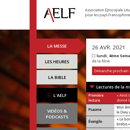
Association Épiscopale Lit
pour les pays Francophon
LA MESSE
26 AVR. 2021
lundi, 4ème Sem
de la férie
LES HEURES
Dimanche prochain
LA BIBLE
Lectures de la m
L'AELF
Première
« Ainsi
lecture
donné la
Mon âme
Psaume
VIDÉOS &
le Dieu 
PODCASTS
ou : Allé
« Le bo
Évangile
brebis 