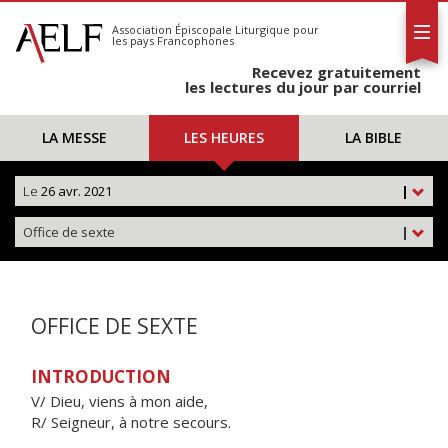
L'AELF
S'abonner
Association Épiscopale Liturgique
pour
les pays Francophones
Calendrier
Recevez gratuitement
Contact
les lectures du jour par courriel
LA MESSE
LES HEURES
LA BIBLE
Le
26 avr. 2021
|
Office de sexte
|
OFFICE DE SEXTE
INTRODUCTION
V/ Dieu, viens à mon aide,
R/ Seigneur, à notre secours.