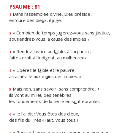
PSAUME : 81
Dans l’assemblée divine, Die
u
préside ;
1
entouré des die
u
x, il juge.
« Combien de temps jugerez-vo
u
s sans justice,
2
soutiendrez-vous la ca
u
se des impies ?
« Rendez justice au f
a
ible, à l’orphelin ;
3
faites droit à l’indig
e
nt, au malheureux.
« Libérez le f
a
ible et le pauvre,
4
arrachez-le aux m
a
ins des impies. »
Mais non, sans sav
o
ir, sans comprendre, +
5
ils vont au milie
u
des ténèbres :
les fondements de la terre en s
o
nt ébranlés.
« Je l’ai dit : Vous
ê
tes des dieux,
6
des fils du Très-Ha
u
t, vous tous !
« Pourtant, vous mourr
e
z comme des hommes,
7