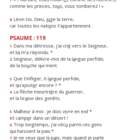
comme les princes, to
u
s, vous tomberez ! »
Lève-toi, Dieu, j
u
ge la terre,
8
car toutes les nati
o
ns t’appartiennent.
PSAUME : 119
Dans ma détresse, j’ai cri
é
vers le Seigneur,
1
et lu
i
m’a répondu. *
Seigneur, délivre-moi de la l
a
ngue perfide,
2
de la bo
u
che qui ment.
Que t’infliger, ô l
a
ngue perfide,
3
et qu’ajout
e
r encore ? *
La flèche meurtri
è
re du guerrier,
4
et la br
a
ise des genêts.
Malheur à moi : je dois v
i
vre en exil *
5
et camp
e
r dans un désert !
Trop longtemps, j’ai véc
u
parmi ces gens
6
qui haïssent la paix.*
Je ne veux que la p
a
ix, mais quand je parle
7