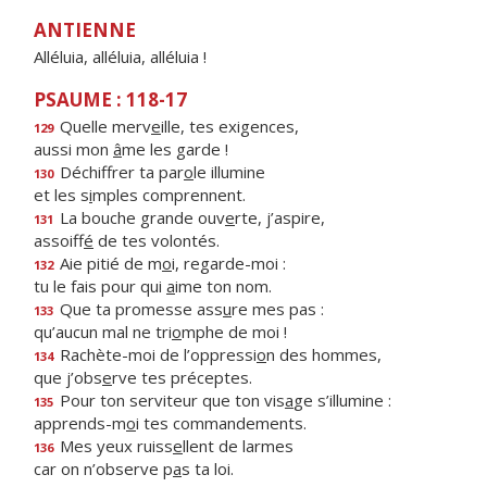
ANTIENNE
Alléluia, alléluia, alléluia !
PSAUME : 118-17
Quelle merv
e
ille, tes exigences,
129
aussi mon
â
me les garde !
Déchiffrer ta par
o
le illumine
130
et les s
i
mples comprennent.
La bouche grande ouv
e
rte, j’aspire,
131
assoiff
é
de tes volontés.
Aie pitié de m
o
i, regarde-moi :
132
tu le fais pour qui
a
ime ton nom.
Que ta promesse ass
u
re mes pas :
133
qu’aucun mal ne tri
o
mphe de moi !
Rachète-moi de l’oppressi
o
n des hommes,
134
que j’obs
e
rve tes préceptes.
Pour ton serviteur que ton vis
a
ge s’illumine :
135
apprends-m
o
i tes commandements.
Mes yeux ruiss
e
llent de larmes
136
car on n’observe p
a
s ta loi.