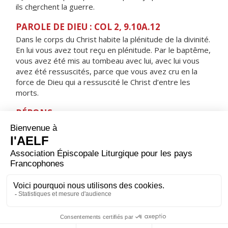
ils ch
e
rchent la guerre.
PAROLE DE DIEU : COL 2, 9.10A.12
Dans le corps du Christ habite la plénitude de la divinité.
En lui vous avez tout reçu en plénitude. Par le baptême,
vous avez été mis au tombeau avec lui, avec lui vous
avez été ressuscités, parce que vous avez cru en la
force de Dieu qui a ressuscité le Christ d’entre les
morts.
RÉPONS
V/
Les disciples furent remplis de joie, alléluia,
à la vue du Seigneur, alléluia.
ORAISON
Dieu qui as relevé le monde par les abaissements de
ton Fils, donne à tes fidèles une joie sainte ; tu les as
tirés de l’esclavage du péché, fais-leur connaître le
bonheur impérissable.