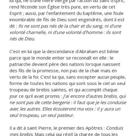
lui qui, né d'une mère vierge par l'action du Saint-Esprit,
rend féconde son Église très pure, en vertu de cet
Esprit ; aussi, par l'enfantement du baptême, une foule
innombrable de fils de Dieu sont engendrés, dont il est
dit :
Ils ne sont pas nés de la chair et du sang, ni d'une
volonté charnelle, ni d'une volonté d'homme : ils sont
nés de Dieu
.
C'est en lui que la descendance d'Abraham est bénie
parce que le monde entier se reconnaît en elle : le
patriarche devient père des nations lorsque naissent
des fils de la promesse, non pas de la chair mais en
vertu de la foi. C'est lui qui, sans excepter aucun peuple,
forme de toutes les nations qui sont sous le ciel un seul
troupeau de brebis saintes, et qui accomplit chaque
jour ce qu'il avait promis :
J'ai encore d'autres brebis, qui
ne sont pas de cette bergerie : il faut que je les conduise
avec les autres. Elles écouteront ma voix : il y aura un
seul troupeau, un seul pasteur
.
Il a dit à saint Pierre, le premier des Apôtres :
Conduis
mes brebis
. Mais celui qui régit la charge de tous les