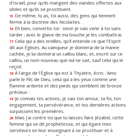
d’Israël, pour qu’ils mangent des viandes offertes aux
idoles et qu’ils se prostituent.
De même, tu as, toi aussi, des gens qui tiennent
15
ferme à la doctrine des Nicolaïtes.
Eh bien, convertis-toi : sinon je vais venir à toi sans
16
tarder ; avec le glaive de ma bouche je les combattrai.
Celui qui a des oreilles, qu’il entende ce que l’Esprit
17
dit aux Églises. Au vainqueur je donnerai de la manne
cachée, je lui donnerai un caillou blanc, et, inscrit sur ce
caillou, un nom nouveau que nul ne sait, sauf celui qui le
reçoit.
À l’ange de l’Église qui est à Thyatire, écris : Ainsi
18
parle le Fils de Dieu, celui qui a les yeux comme une
flamme ardente et des pieds qui semblent de bronze
précieux :
Je connais tes actions, je sais ton amour, ta foi, ton
19
engagement, ta persévérance, et tes dernières actions
surpassent les premières.
Mais j’ai contre toi que tu laisses faire Jézabel, cette
20
femme qui se dit prophétesse, et qui égare mes
serviteurs en leur enseignant à se prostituer et à