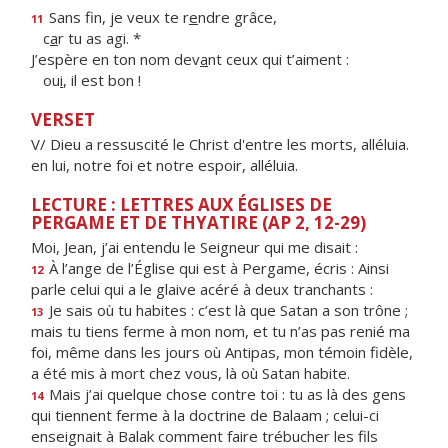
Sans fin, je veux te r
e
ndre grâce,
11
c
a
r tu as agi. *
J’espère en ton nom dev
a
nt ceux qui t’aiment :
ou
i
, il est bon !
VERSET
V/ Dieu a ressuscité le Christ d'entre les morts, alléluia.
en lui, notre foi et notre espoir, alléluia.
LECTURE : LETTRES AUX ÉGLISES DE
PERGAME ET DE THYATIRE (AP 2, 12-29)
Moi, Jean, j’ai entendu le Seigneur qui me disait :
À l’ange de l’Église qui est à Pergame, écris : Ainsi
12
parle celui qui a le glaive acéré à deux tranchants :
Je sais où tu habites : c’est là que Satan a son trône ;
13
mais tu tiens ferme à mon nom, et tu n’as pas renié ma
foi, même dans les jours où Antipas, mon témoin fidèle,
a été mis à mort chez vous, là où Satan habite.
Mais j’ai quelque chose contre toi : tu as là des gens
14
qui tiennent ferme à la doctrine de Balaam ; celui-ci
enseignait à Balak comment faire trébucher les fils