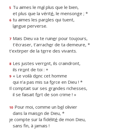
Tu aimes le m
a
l plus que le bien,
5
et plus que la vérit
é
, le mensonge ; *
tu aimes les par
o
les qui tuent,
6
l
a
ngue perverse.
Mais Dieu va te ruin
e
r pour toujours,
7
t’écraser, t’arrach
e
r de ta demeure, *
t’extirper de la t
e
rre des vivants.
Les justes verr
o
nt, ils craindront,
8
ils rir
o
nt de toi : +
« Le voilà d
o
nc cet homme
9
qui n’a pas mis sa f
o
rce en Dieu ! *
Il comptait sur ses gr
a
ndes richesses,
il se faisait f
o
rt de son crime ! »
Pour moi, comme un b
e
l olivier
10
dans la mais
o
n de Dieu, *
je compte sur la fidélit
é
de mon Dieu,
sans f
n, à jamais !