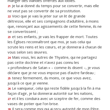
manger des viandes offertes aux idoles.
Je lui ai donné du temps pour se convertir, mais elle
21
ne veut pas se convertir de sa prostitution.
Voici que je vais la jeter sur un lit de grande
22
détresse, elle et ses compagnons d’adultère, à moins
que, renonçant aux agissements de cette femme, ils ne
se convertissent ;
et ses enfants, je vais les frapper de mort. Toutes
23
les Églises reconnaîtront que moi, je suis celui qui
scrute les reins et les cœurs, et je donnerai à chacun de
vous selon ses œuvres.
Mais vous, les autres de Thyatire, qui ne partagez
24
pas cette doctrine et n’avez pas connu les
« profondeurs de Satan » – comme ils disent –, je vous
déclare que je ne vous impose pas d’autre fardeau ;
tenez fermement, du moins, ce que vous avez,
25
jusqu’à ce que je vienne.
Le vainqueur, celui qui reste fidèle jusqu'à la fin à ma
26
façon d’agir, je lui donnerai autorité sur les nations,
et il les conduira avec un sceptre de fer, comme des
27
vases de potier que l’on brise.
Il sera comme moi qui ai reçu autorité de mon Père,
28