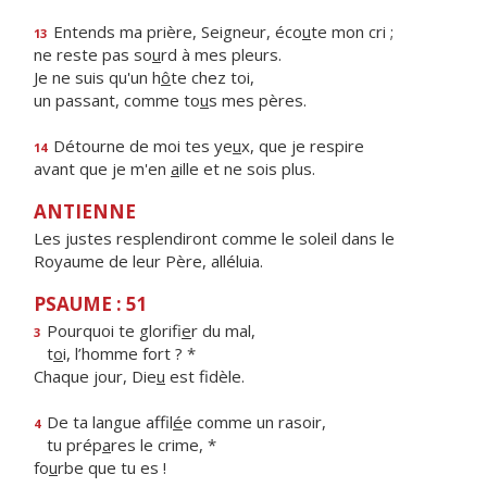
Entends ma prière, Seigneur, éco
u
te mon cri ;
13
ne reste pas so
u
rd à mes pleurs.
Je ne suis qu'un h
ô
te chez toi,
un passant, comme to
u
s mes pères.
Détourne de moi tes ye
u
x, que je respire
14
avant que je m'en
a
ille et ne sois plus.
ANTIENNE
Les justes resplendiront comme le soleil dans le
Royaume de leur Père, alléluia.
PSAUME : 51
Pourquoi te glorifi
e
r du mal,
3
t
o
i, l’homme fort ? *
Chaque jour, Die
u
est fidèle.
De ta langue affil
é
e comme un rasoir,
4
tu prép
a
res le crime, *
fo
u
rbe que tu es !