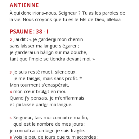
ANTIENNE
À qui donc irions-nous, Seigneur ? Tu as les paroles de
la vie. Nous croyons que tu es le Fils de Dieu, alléluia.
PSAUME : 38 - I
J'ai dit : « Je garder
a
i mon chemin
2
sans laisser ma l
a
ngue s'égarer ;
je garderai un bâill
o
n sur ma bouche,
tant que l'impie se tiendr
a
devant moi. »
Je suis resté muet, silencieux ;
3
je me tais
a
is, mais sans profit. *
Mon tourment s'exaspérait,
mon cœur brûl
a
it en moi.
4
Quand j'y pens
a
is, je m'enflammais,
et j'ai laissé parl
e
r ma langue.
Seigneur, fais-moi connaître ma fin,
5
quel est le n
o
mbre de mes jours :
je connaîtrai combi
e
n je suis fragile.
Vois le peu de jo
u
rs que tu m'accordes :
6