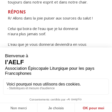
toujours dans notre esprit et dans notre chair.
RÉPONS
R/ Allons dans la joie puiser aux sources du salut !
Celui qui boira de l'eau que je lui donnerai
n'aura plus jamais soif.
L'eau que je vous donnerai deviendra en vous
source jaillissant en vie éternelle.
ORAISON
Chaque année, Seigneur, tu nous fais revivre le mystère
pascal où l'homme, rétabli dans sa dignité, trouve
l'espérance de la résurrection ; donne-nous de toujours
accueillir avec amour ce que nous célébrons dans la foi.