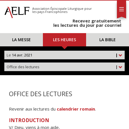
L'AELF
S'abonner
Association Épiscopale Liturgique
pour
les pays Francophones
Calendrier
Recevez gratuitement
Contact
les lectures du jour par courriel
LA MESSE
LES HEURES
LA BIBLE
Le
14 avr. 2021
|
Office des lectures
|
OFFICE DES LECTURES
Revenir aux lectures du
calendrier romain
.
INTRODUCTION
V/ Dieu, viens à mon aide,