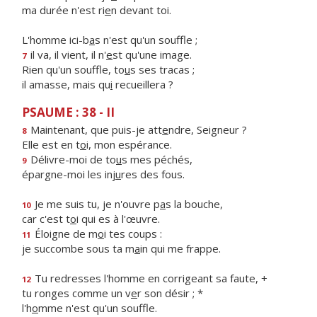
ma durée n'est ri
e
n devant toi.
L'homme ici-b
a
s n'est qu'un souffle ;
il va, il vient, il n'
e
st qu'une image.
7
Rien qu'un souffle, to
u
s ses tracas ;
il amasse, mais qu
i
recueillera ?
PSAUME : 38 - II
Maintenant, que puis-je att
e
ndre, Seigneur ?
8
Elle est en t
o
i, mon espérance.
Délivre-moi de to
u
s mes péchés,
9
épargne-moi les inj
u
res des fous.
Je me suis tu, je n'ouvre p
a
s la bouche,
10
car c'est t
o
i qui es à l'œuvre.
Éloigne de m
o
i tes coups :
11
je succombe sous ta m
a
in qui me frappe.
Tu redresses l'homme en corrigeant sa faute, +
12
tu ronges comme un v
e
r son désir ; *
l'h
o
mme n'est qu'un souffle.