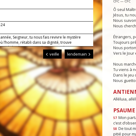
CFC — CFC
Ô seul Maîtr
Jésus, tu no
Nous suivon
-24
Nous cherch
Étrangers, p
nnée, Seigneur, tu nous fais revivre le mystère
Toujours prêt
ù l’homme, rétabli dans sa dignité, trouve
ance de la résurrection ; donne-nous de toujours
Nous porton
ir avec amour ce que nous célébrons dans la foi.
Vers le Jour 
veille
lendemain
Nous marcho
Tu viens à 
Dans le jeu d
Nous guettons
ANTIEN
Alléluia, allél
PSAUME :
Mon parta
57
c’est d’obse
De tout m
58
pitié pour m