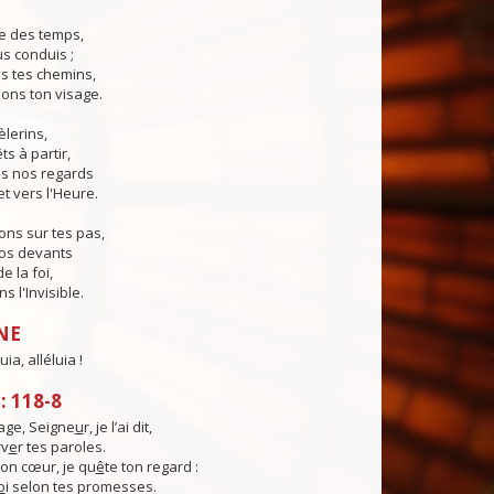
e des temps,
us conduis ;
s tes chemins,
ons ton visage.
èlerins,
s à partir,
s nos regards
et vers l'Heure.
ns sur tes pas,
nos devants
e la foi,
 l'Invisible.
NE
uia, alléluia !
 118-8
ge, Seigne
u
r, je l’ai dit,
rv
e
r tes paroles.
on cœur, je qu
ê
te ton regard :
o
i selon tes promesses.