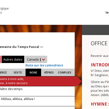
urgique
le
es
OFFICE
Semaine du Temps Pascal —
Revenir aux
Autres dates
Canada
|
INTROD
Note sur les calendriers
V/ Dieu, vie
IERCE
SEXTE
NONE
VÊPRES
COMPLIES
R/ Seigneur,
 viens à mon aide,
Gloire au Pèr
eur, à notre secours.
au Dieu qui e
Maître des temps
pour les siè
Amen. (Allélu
lléluia, alléluia, alléluia !
HYMNE :