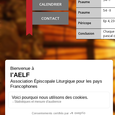
Psaume
CALENDRIER
54 - II
Psaume
CONTACT
Ep 4, 23
Péricope
Chaque a
Conclusion
pascal o
l’espér
accueill