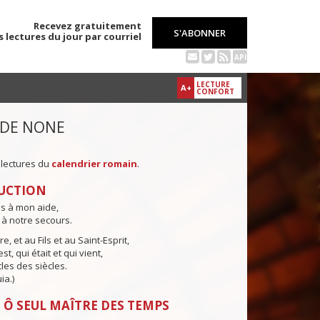
Recevez gratuitement
S'ABONNER
s lectures du jour par courriel
API
LECTURE
A+
CONFORT
 DE NONE
 lectures du
calendrier romain
.
UCTION
ns à mon aide,
 à notre secours.
e, et au Fils et au Saint-Esprit,
st, qui était et qui vient,
cles des siècles.
ia.)
 Ô SEUL MAÎTRE DES TEMPS