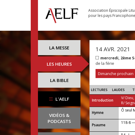
Association Épiscopale Lit
pour les pays Francophon
LA MESSE
14 AVR. 2021
mercredi, 2ème 
de la férie
LES HEURES
Dimanche prochain
LA BIBLE
LECTURES
LAUDES
T
V/ Dieu,
L'AELF
Introduction
R/ Seign
Ô seul 
...
Hymne
VIDÉOS &
PODCASTS
118-8 — A
Psaume
54 - I