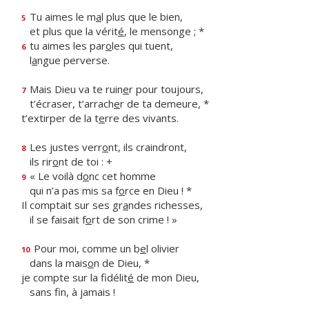
Tu aimes le m
a
l plus que le bien,
5
et plus que la vérit
é
, le mensonge ; *
tu aimes les par
o
les qui tuent,
6
l
a
ngue perverse.
Mais Dieu va te ruin
e
r pour toujours,
7
t’écraser, t’arrach
e
r de ta demeure, *
t’extirper de la t
e
rre des vivants.
Les justes verr
o
nt, ils craindront,
8
ils rir
o
nt de toi : +
« Le voilà d
o
nc cet homme
9
qui n’a pas mis sa f
o
rce en Dieu ! *
Il comptait sur ses gr
a
ndes richesses,
il se faisait f
o
rt de son crime ! »
Pour moi, comme un b
e
l olivier
10
dans la mais
o
n de Dieu, *
je compte sur la fidélit
é
de mon Dieu,
sans f
n, à jamais !