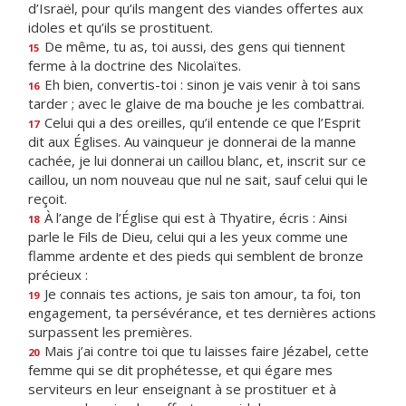
d’Israël, pour qu’ils mangent des viandes offertes aux
idoles et qu’ils se prostituent.
De même, tu as, toi aussi, des gens qui tiennent
15
ferme à la doctrine des Nicolaïtes.
Eh bien, convertis-toi : sinon je vais venir à toi sans
16
tarder ; avec le glaive de ma bouche je les combattrai.
Celui qui a des oreilles, qu’il entende ce que l’Esprit
17
dit aux Églises. Au vainqueur je donnerai de la manne
cachée, je lui donnerai un caillou blanc, et, inscrit sur ce
caillou, un nom nouveau que nul ne sait, sauf celui qui le
reçoit.
À l’ange de l’Église qui est à Thyatire, écris : Ainsi
18
parle le Fils de Dieu, celui qui a les yeux comme une
flamme ardente et des pieds qui semblent de bronze
précieux :
Je connais tes actions, je sais ton amour, ta foi, ton
19
engagement, ta persévérance, et tes dernières actions
surpassent les premières.
Mais j’ai contre toi que tu laisses faire Jézabel, cette
20
femme qui se dit prophétesse, et qui égare mes
serviteurs en leur enseignant à se prostituer et à