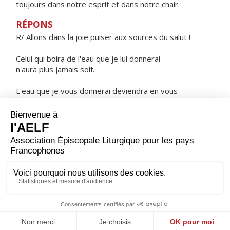
toujours dans notre esprit et dans notre chair.
RÉPONS
R/ Allons dans la joie puiser aux sources du salut !
Celui qui boira de l'eau que je lui donnerai
n'aura plus jamais soif.
L'eau que je vous donnerai deviendra en vous
source jaillissant en vie éternelle.
ORAISON
Chaque année, Seigneur, tu nous fais revivre le mystère
pascal où l'homme, rétabli dans sa dignité, trouve
l'espérance de la résurrection ; donne-nous de toujours
accueillir avec amour ce que nous célébrons dans la foi.