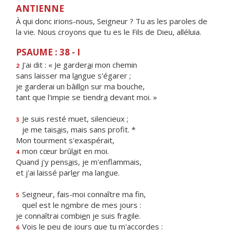
ANTIENNE
À qui donc irions-nous, Seigneur ? Tu as les paroles de
la vie. Nous croyons que tu es le Fils de Dieu, alléluia.
PSAUME : 38 - I
J'ai dit : « Je garder
a
i mon chemin
2
sans laisser ma l
a
ngue s'égarer ;
je garderai un bâill
o
n sur ma bouche,
tant que l'impie se tiendr
a
devant moi. »
Je suis resté muet, silencieux ;
3
je me tais
a
is, mais sans profit. *
Mon tourment s'exaspérait,
mon cœur brûl
a
it en moi.
4
Quand j'y pens
a
is, je m'enflammais,
et j'ai laissé parl
e
r ma langue.
Seigneur, fais-moi connaître ma fin,
5
quel est le n
o
mbre de mes jours :
je connaîtrai combi
e
n je suis fragile.
Vois le peu de jo
u
rs que tu m'accordes :
6