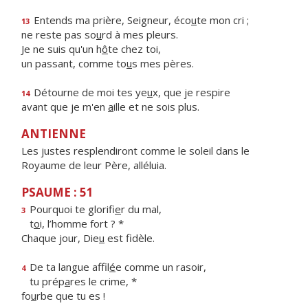
Entends ma prière, Seigneur, éco
u
te mon cri ;
13
ne reste pas so
u
rd à mes pleurs.
Je ne suis qu'un h
ô
te chez toi,
un passant, comme to
u
s mes pères.
Détourne de moi tes ye
u
x, que je respire
14
avant que je m'en
a
ille et ne sois plus.
ANTIENNE
Les justes resplendiront comme le soleil dans le
Royaume de leur Père, alléluia.
PSAUME : 51
Pourquoi te glorifi
e
r du mal,
3
t
o
i, l’homme fort ? *
Chaque jour, Die
u
est fidèle.
De ta langue affil
é
e comme un rasoir,
4
tu prép
a
res le crime, *
fo
u
rbe que tu es !