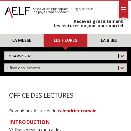
L'AELF
S'abonner
Association Épiscopale Liturgique
pour
les pays Francophones
Calendrier
Recevez gratuitement
Contact
les lectures du jour par courriel
LA MESSE
LES HEURES
LA BIBLE
Le
14 avr. 2021
|
Office des lectures
|
OFFICE DES LECTURES
Revenir aux lectures du
calendrier romain
.
INTRODUCTION
V/ Dieu, viens à mon aide,