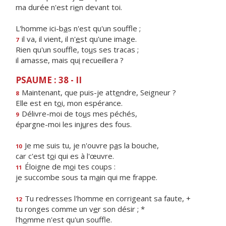
ma durée n'est ri
e
n devant toi.
L'homme ici-b
a
s n'est qu'un souffle ;
il va, il vient, il n'
e
st qu'une image.
7
Rien qu'un souffle, to
u
s ses tracas ;
il amasse, mais qu
i
recueillera ?
PSAUME : 38 - II
Maintenant, que puis-je att
e
ndre, Seigneur ?
8
Elle est en t
o
i, mon espérance.
Délivre-moi de to
u
s mes péchés,
9
épargne-moi les inj
u
res des fous.
Je me suis tu, je n'ouvre p
a
s la bouche,
10
car c'est t
o
i qui es à l'œuvre.
Éloigne de m
o
i tes coups :
11
je succombe sous ta m
a
in qui me frappe.
Tu redresses l'homme en corrigeant sa faute, +
12
tu ronges comme un v
e
r son désir ; *
l'h
o
mme n'est qu'un souffle.