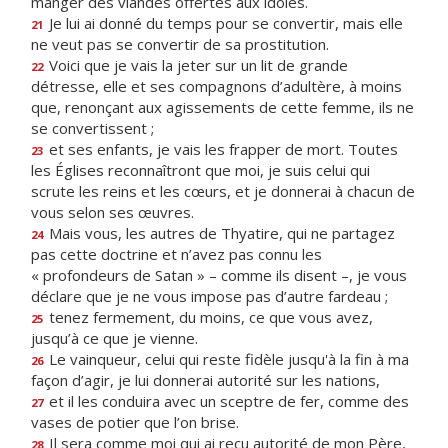
manger des viandes offertes aux idoles.
Je lui ai donné du temps pour se convertir, mais elle
21
ne veut pas se convertir de sa prostitution.
Voici que je vais la jeter sur un lit de grande
22
détresse, elle et ses compagnons d’adultère, à moins
que, renonçant aux agissements de cette femme, ils ne
se convertissent ;
et ses enfants, je vais les frapper de mort. Toutes
23
les Églises reconnaîtront que moi, je suis celui qui
scrute les reins et les cœurs, et je donnerai à chacun de
vous selon ses œuvres.
Mais vous, les autres de Thyatire, qui ne partagez
24
pas cette doctrine et n’avez pas connu les
« profondeurs de Satan » – comme ils disent –, je vous
déclare que je ne vous impose pas d’autre fardeau ;
tenez fermement, du moins, ce que vous avez,
25
jusqu’à ce que je vienne.
Le vainqueur, celui qui reste fidèle jusqu'à la fin à ma
26
façon d’agir, je lui donnerai autorité sur les nations,
et il les conduira avec un sceptre de fer, comme des
27
vases de potier que l’on brise.
Il sera comme moi qui ai reçu autorité de mon Père,
28