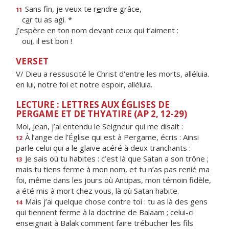
Sans fin, je veux te r
e
ndre grâce,
11
c
a
r tu as agi. *
J’espère en ton nom dev
a
nt ceux qui t’aiment :
ou
i
, il est bon !
VERSET
V/ Dieu a ressuscité le Christ d'entre les morts, alléluia.
en lui, notre foi et notre espoir, alléluia.
LECTURE : LETTRES AUX ÉGLISES DE
PERGAME ET DE THYATIRE (AP 2, 12-29)
Moi, Jean, j’ai entendu le Seigneur qui me disait :
À l’ange de l’Église qui est à Pergame, écris : Ainsi
12
parle celui qui a le glaive acéré à deux tranchants :
Je sais où tu habites : c’est là que Satan a son trône ;
13
mais tu tiens ferme à mon nom, et tu n’as pas renié ma
foi, même dans les jours où Antipas, mon témoin fidèle,
a été mis à mort chez vous, là où Satan habite.
Mais j’ai quelque chose contre toi : tu as là des gens
14
qui tiennent ferme à la doctrine de Balaam ; celui-ci
enseignait à Balak comment faire trébucher les fils