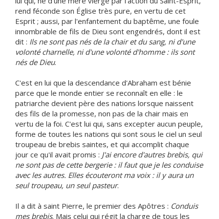
lui qui, né d'une mère vierge par l'action du Saint-Esprit,
rend féconde son Église très pure, en vertu de cet
Esprit ; aussi, par l'enfantement du baptême, une foule
innombrable de fils de Dieu sont engendrés, dont il est
dit :
Ils ne sont pas nés de la chair et du sang, ni d'une
volonté charnelle, ni d'une volonté d'homme : ils sont
nés de Dieu
.
C'est en lui que la descendance d'Abraham est bénie
parce que le monde entier se reconnaît en elle : le
patriarche devient père des nations lorsque naissent
des fils de la promesse, non pas de la chair mais en
vertu de la foi. C'est lui qui, sans excepter aucun peuple,
forme de toutes les nations qui sont sous le ciel un seul
troupeau de brebis saintes, et qui accomplit chaque
jour ce qu'il avait promis :
J'ai encore d'autres brebis, qui
ne sont pas de cette bergerie : il faut que je les conduise
avec les autres. Elles écouteront ma voix : il y aura un
seul troupeau, un seul pasteur
.
Il a dit à saint Pierre, le premier des Apôtres :
Conduis
mes brebis
. Mais celui qui régit la charge de tous les