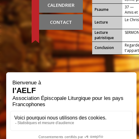
CALENDRIER
mes os.
37 —
Psaume
Amis et
Le Chris
CONTACT
Lecture
Lecture
SERMON
patristique
Regarde,
Conclusion
t'appart