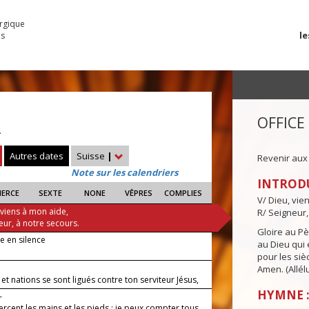
urgique
le
es
OFFICE
—
Autres dates
Suisse
|
Revenir aux
Note sur les calendriers
INTROD
IERCE
SEXTE
NONE
VÊPRES
COMPLIES
V/ Dieu, vie
 viens à mon aide,
R/ Seigneur,
eur, à notre secours.
Gloire au Pèr
e en silence
au Dieu qui e
pour les siè
Amen. (Allélu
et nations se sont ligués contre ton serviteur Jésus,
sie.
HYMNE :
—
ercent les mains et les pieds ; je peux compter tous