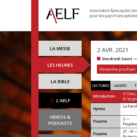
Association Épiscopale Lit
pour les pays Francophon
LA MESSE
2 AVR. 2021
Vendredi Saint 
LES HEURES
Dimanche prochain
LA BIBLE
LECTURES
LAUDES
T
V/ Dieu,
Introduction
R/ Seign
L'AELF
La Parol
...
Hymne
VIDÉOS &
2 —
Psaume
PODCASTS
Peuples 
ton Mes
21 - IV 
Psaume
Ils me p