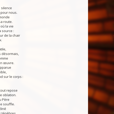
 silence
pour nous.
 monde
a route.
 où la vie
a source :
ur de la chair
x.
tile,
s désormais,
'homme
on œuvre.
apparue
sible,
nd sur le corps :
tout repose
e oblation.
u Père
le souffle.
cliné
x ténèbres,