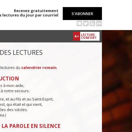
Recevez gratuitement
S'ABONNER
s lectures du jour par courriel
API
LECTURE
A+
CONFORT
 DES LECTURES
 lectures du
calendrier romain
.
UCTION
ns à mon aide,
 à notre secours.
e, et au Fils et au Saint-Esprit,
st, qui était et qui vient,
cles des siècles.
ia.)
 LA PAROLE EN SILENCE