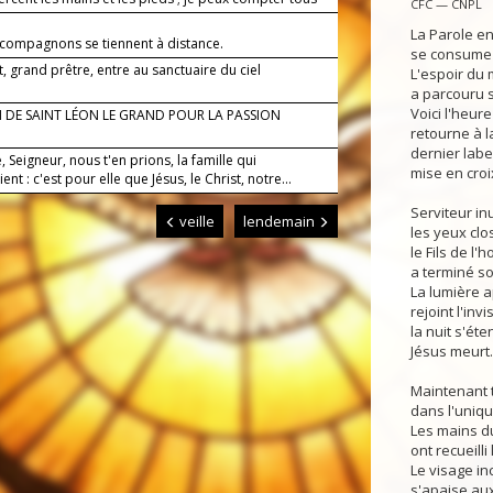
CFC — CNPL
La Parole en
 compagnons se tiennent à distance.
se consume 
t, grand prêtre, entre au sanctuaire du ciel
L'espoir du
a parcouru s
Voici l'heure
 DE SAINT LÉON LE GRAND POUR LA PASSION
retourne à l
dernier labe
 Seigneur, nous t'en prions, la famille qui
mise en croi
ient : c'est pour elle que Jésus, le Christ, notre...
Serviteur inu
veille
lendemain
les yeux clo
le Fils de l
a terminé s
La lumière 
rejoint l'invi
la nuit s'éte
Jésus meurt.
Maintenant 
dans l'uniqu
Les mains d
ont recueilli 
Le visage in
s'apaise au