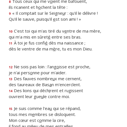
Tous ceux qui me v
o
ient me bafouent,
8
ils ricanent et h
o
chent la tête :
« Il comptait sur le Seigne
u
r : qu'il le délivre !
9
Qu'il le sauve, puisqu'il
e
st son ami ! »
C'est toi qui m'as tiré du v
e
ntre de ma mère,
10
qui m'a mis en sûret
é
entre ses bras.
À toi je fus confi
é
dès ma naissance ;
11
dès le ventre de ma m
è
re, tu es mon Dieu.
Ne sois pas loin : l'ang
o
isse est proche,
12
je n'ai pers
o
nne pour m'aider.
Des fauves nombre
u
x me cernent,
13
des taureaux de Bas
a
n m'encerclent.
Des lions qui déch
i
rent et rugissent
14
ouvrent leur gue
u
le contre moi.
Je suis comme l'ea
u
qui se répand,
15
tous mes m
e
mbres se disloquent.
Mon cœur est c
o
mme la cire,
il fond au milie
u
de mes entrailles.