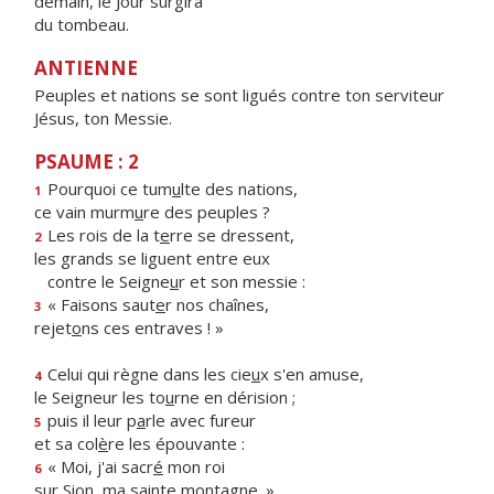
demain, le Jour surgira
du tombeau.
ANTIENNE
Peuples et nations se sont ligués contre ton serviteur
Jésus, ton Messie.
PSAUME : 2
Pourquoi ce tum
u
lte des nations,
1
ce vain murm
u
re des peuples ?
Les rois de la t
e
rre se dressent,
2
les grands se liguent entre eux
contre le Seigne
u
r et son messie :
« Faisons saut
e
r nos chaînes,
3
rejet
o
ns ces entraves ! »
Celui qui règne dans les cie
u
x s'en amuse,
4
le Seigneur les to
u
rne en dérision ;
puis il leur p
a
rle avec fureur
5
et sa col
è
re les épouvante :
« Moi, j'ai sacr
é
mon roi
6
sur Sion, ma s
a
inte montagne. »