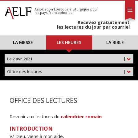
L'AELF
S'abonner
Association Épiscopale Liturgique
pour
les pays Francophones
Calendrier
Recevez gratuitement
Contact
les lectures du jour par courriel
LA MESSE
LES HEURES
LA BIBLE
Le
2 avr. 2021
|
Office des lectures
|
OFFICE DES LECTURES
Revenir aux lectures du
calendrier romain
.
INTRODUCTION
V/ Dieu, viens à mon aide,