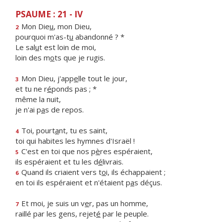
PSAUME : 21 - IV
Mon Die
u
, mon Dieu,
2
pourquoi m'as-t
u
abandonné ? *
Le sal
u
t est loin de moi,
loin des m
o
ts que je rugis.
Mon Dieu, j'app
e
lle tout le jour,
3
et tu ne r
é
ponds pas ; *
même la nuit,
je n'ai p
a
s de repos.
Toi, pourt
a
nt, tu es saint,
4
toi qui habites les hymnes d'Israël !
C'est en toi que nos p
è
res espéraient,
5
ils espéraient et tu les d
é
livrais.
Quand ils criaient vers t
o
i, ils échappaient ;
6
en toi ils espéraient et n'étaient p
a
s déçus.
Et moi, je suis un v
e
r, pas un homme,
7
raillé par les gens, rejet
é
par le peuple.