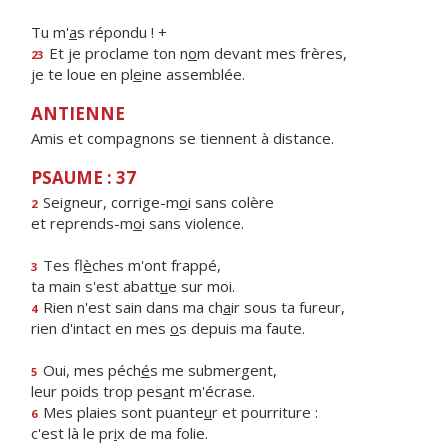
Tu m'
a
s répondu ! +
Et je proclame ton n
o
m devant mes frères,
23
je te loue en pl
e
ine assemblée.
ANTIENNE
Amis et compagnons se tiennent à distance.
PSAUME : 37
Seigneur, corrige-m
o
i sans colère
2
et reprends-m
o
i sans violence.
Tes fl
è
ches m'ont frappé,
3
ta main s'est abatt
u
e sur moi.
Rien n'est sain dans ma ch
a
ir sous ta fureur,
4
rien d'intact en mes
o
s depuis ma faute.
Oui, mes péch
é
s me submergent,
5
leur poids trop pes
a
nt m'écrase.
Mes plaies sont puante
u
r et pourriture :
6
c'est là le pr
i
x de ma folie.