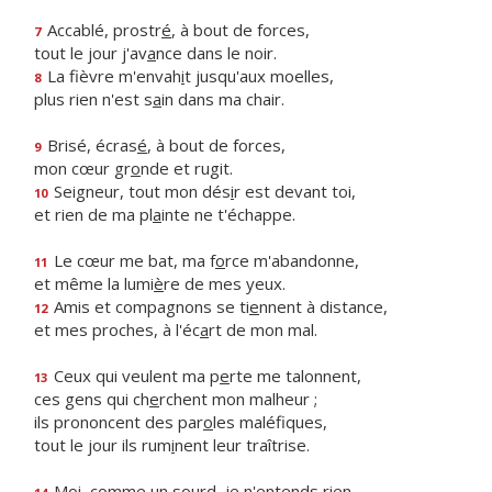
Accablé, prostr
é
, à bout de forces,
7
tout le jour j'av
a
nce dans le noir.
La fièvre m'envah
i
t jusqu'aux moelles,
8
plus rien n'est s
a
in dans ma chair.
Brisé, écras
é
, à bout de forces,
9
mon cœur gr
o
nde et rugit.
Seigneur, tout mon dés
i
r est devant toi,
10
et rien de ma pl
a
inte ne t'échappe.
Le cœur me bat, ma f
o
rce m'abandonne,
11
et même la lumi
è
re de mes yeux.
Amis et compagnons se ti
e
nnent à distance,
12
et mes proches, à l'éc
a
rt de mon mal.
Ceux qui veulent ma p
e
rte me talonnent,
13
ces gens qui ch
e
rchent mon malheur ;
ils prononcent des par
o
les maléfiques,
tout le jour ils rum
i
nent leur traîtrise.
Moi, comme un so
u
rd, je n'entends rien,