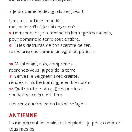
Je proclame le décr
e
t du Seigneur !
7
Il m'a d
i
t : « Tu es mon fils ;
moi, aujourd'hu
i
, je t'ai engendré.
Demande, et je te donne en hérit
a
ge les nations,
8
pour domaine la t
e
rre tout entière.
Tu les détruiras de ton sc
e
ptre de fer,
9
tu les briseras comme un v
a
se de potier. »
Maintenant, r
o
is, comprenez,
10
reprenez-vous, j
u
ges de la terre.
Servez le Seigne
u
r avec crainte,
11
rendez-lui votre homm
a
ge en tremblant.
Qu'il s'irrite et vous
ê
tes perdus :
12
soudain sa col
è
re éclatera.
Heureux qui trouve en lu
i
son refuge !
ANTIENNE
Ils me percent les mains et les pieds ; je peux compter
tous mes os.