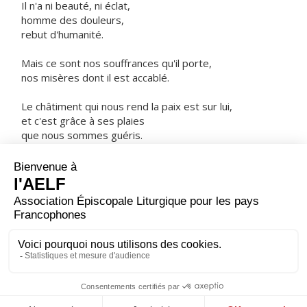
Il n'a ni beauté, ni éclat,
homme des douleurs,
rebut d'humanité.
Mais ce sont nos souffrances qu'il porte,
nos misères dont il est accablé.
Le châtiment qui nous rend la paix est sur lui,
et c'est grâce à ses plaies
que nous sommes guéris.
ORAISON
Regarde, Seigneur, nous t'en prions, la famille qui
t'appartient : c'est pour elle que Jésus, le Christ, notre
Seigneur, ne refusa pas d'être livré aux mains des
méchants ni de subir le supplice de la croix. Lui qui
règne.