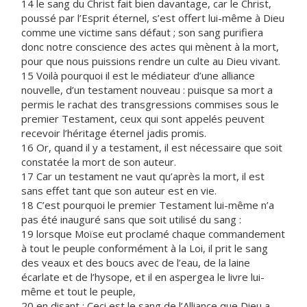
14 le sang du Christ fait bien davantage, car le Christ,
poussé par l’Esprit éternel, s’est offert lui-même à Dieu
comme une victime sans défaut ; son sang purifiera
donc notre conscience des actes qui mènent à la mort,
pour que nous puissions rendre un culte au Dieu vivant.
15 Voilà pourquoi il est le médiateur d’une alliance
nouvelle, d’un testament nouveau : puisque sa mort a
permis le rachat des transgressions commises sous le
premier Testament, ceux qui sont appelés peuvent
recevoir l’héritage éternel jadis promis.
16 Or, quand il y a testament, il est nécessaire que soit
constatée la mort de son auteur.
17 Car un testament ne vaut qu’après la mort, il est
sans effet tant que son auteur est en vie.
18 C’est pourquoi le premier Testament lui-même n’a
pas été inauguré sans que soit utilisé du sang :
19 lorsque Moïse eut proclamé chaque commandement
à tout le peuple conformément à la Loi, il prit le sang
des veaux et des boucs avec de l’eau, de la laine
écarlate et de l’hysope, et il en aspergea le livre lui-
même et tout le peuple,
20 en disant : Ceci est le sang de l’Alliance que Dieu a