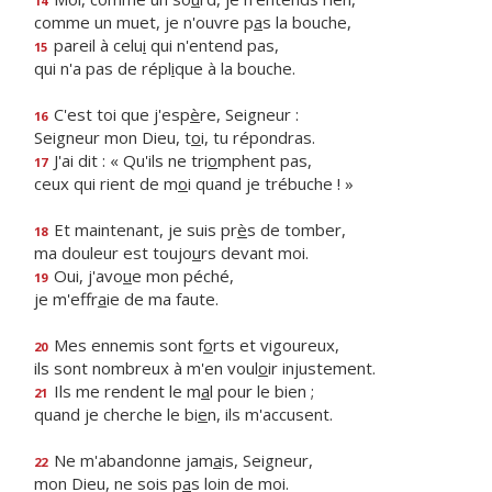
14
comme un muet, je n'ouvre p
a
s la bouche,
pareil à celu
i
qui n'entend pas,
15
qui n'a pas de répl
i
que à la bouche.
C'est toi que j'esp
è
re, Seigneur :
16
Seigneur mon Dieu, t
o
i, tu répondras.
J'ai dit : « Qu'ils ne tri
o
mphent pas,
17
ceux qui rient de m
o
i quand je trébuche ! »
Et maintenant, je suis pr
è
s de tomber,
18
ma douleur est toujo
u
rs devant moi.
Oui, j'avo
u
e mon péché,
19
je m'effr
a
ie de ma faute.
Mes ennemis sont f
o
rts et vigoureux,
20
ils sont nombreux à m'en voul
o
ir injustement.
Ils me rendent le m
a
l pour le bien ;
21
quand je cherche le bi
e
n, ils m'accusent.
Ne m'abandonne jam
a
is, Seigneur,
22
mon Dieu, ne sois p
a
s loin de moi.