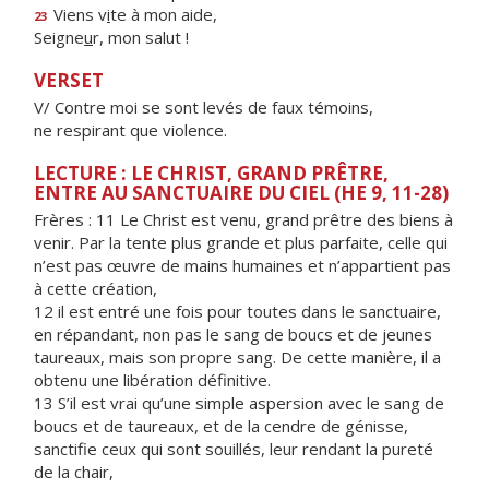
Viens v
i
te à mon aide,
23
Seigne
u
r, mon salut !
VERSET
V/ Contre moi se sont levés de faux témoins,
ne respirant que violence.
LECTURE : LE CHRIST, GRAND PRÊTRE,
ENTRE AU SANCTUAIRE DU CIEL (HE 9, 11-28)
Frères : 11 Le Christ est venu, grand prêtre des biens à
venir. Par la tente plus grande et plus parfaite, celle qui
n’est pas œuvre de mains humaines et n’appartient pas
à cette création,
12 il est entré une fois pour toutes dans le sanctuaire,
en répandant, non pas le sang de boucs et de jeunes
taureaux, mais son propre sang. De cette manière, il a
obtenu une libération définitive.
13 S’il est vrai qu’une simple aspersion avec le sang de
boucs et de taureaux, et de la cendre de génisse,
sanctifie ceux qui sont souillés, leur rendant la pureté
de la chair,