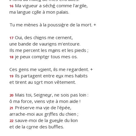
Ma vigueur a séch
é
comme l'argile,
16
ma langue c
o
lle à mon palais.
Tu me mènes à la poussi
è
re de la mort. +
Oui, des chi
e
ns me cernent,
17
une bande de vauri
e
ns m'entoure.
Ils me percent les m
a
ins et les pieds ;
je peux compt
e
r tous mes os.
18
Ces gens me v
o
ient, ils me regardent. +
Ils partagent entre e
u
x mes habits
19
et tirent au s
o
rt mon vêtement.
Mais toi, Seigne
u
r, ne sois pas loin :
20
ô ma force, viens v
i
te à mon aide !
Préserve ma v
i
e de l'épée,
21
arrache-moi aux gr
i
ffes du chien ;
sauve-moi de la gue
u
le du lion
22
et de la c
o
rne des buffles.