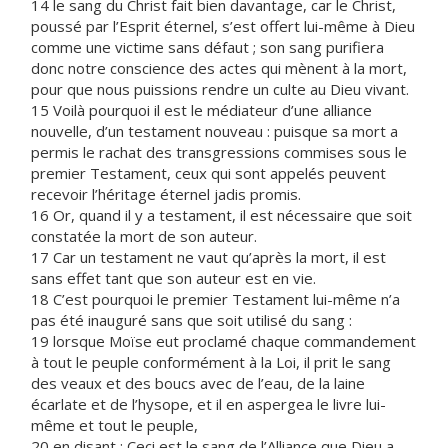
14 le sang du Christ fait bien davantage, car le Christ,
poussé par l’Esprit éternel, s’est offert lui-même à Dieu
comme une victime sans défaut ; son sang purifiera
donc notre conscience des actes qui mènent à la mort,
pour que nous puissions rendre un culte au Dieu vivant.
15 Voilà pourquoi il est le médiateur d’une alliance
nouvelle, d’un testament nouveau : puisque sa mort a
permis le rachat des transgressions commises sous le
premier Testament, ceux qui sont appelés peuvent
recevoir l’héritage éternel jadis promis.
16 Or, quand il y a testament, il est nécessaire que soit
constatée la mort de son auteur.
17 Car un testament ne vaut qu’après la mort, il est
sans effet tant que son auteur est en vie.
18 C’est pourquoi le premier Testament lui-même n’a
pas été inauguré sans que soit utilisé du sang :
19 lorsque Moïse eut proclamé chaque commandement
à tout le peuple conformément à la Loi, il prit le sang
des veaux et des boucs avec de l’eau, de la laine
écarlate et de l’hysope, et il en aspergea le livre lui-
même et tout le peuple,
20 en disant : Ceci est le sang de l’Alliance que Dieu a