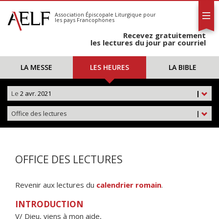
L'AELF
S'abonner
Association Épiscopale Liturgique
pour
les pays Francophones
Calendrier
Recevez gratuitement
Contact
les lectures du jour par courriel
LA MESSE
LES HEURES
LA BIBLE
Le
2 avr. 2021
|
Office des lectures
|
OFFICE DES LECTURES
Revenir aux lectures du
calendrier romain
.
INTRODUCTION
V/ Dieu, viens à mon aide,