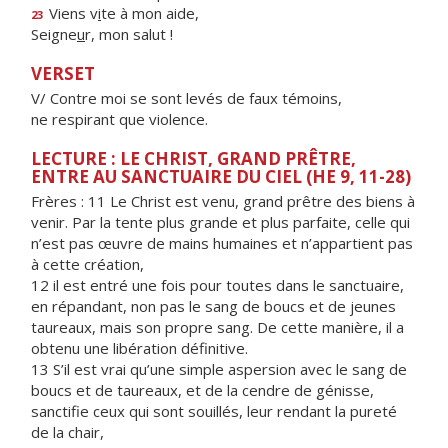
Viens v
i
te à mon aide,
23
Seigne
u
r, mon salut !
VERSET
V/ Contre moi se sont levés de faux témoins,
ne respirant que violence.
LECTURE : LE CHRIST, GRAND PRÊTRE,
ENTRE AU SANCTUAIRE DU CIEL (HE 9, 11-28)
Frères : 11 Le Christ est venu, grand prêtre des biens à
venir. Par la tente plus grande et plus parfaite, celle qui
n’est pas œuvre de mains humaines et n’appartient pas
à cette création,
12 il est entré une fois pour toutes dans le sanctuaire,
en répandant, non pas le sang de boucs et de jeunes
taureaux, mais son propre sang. De cette manière, il a
obtenu une libération définitive.
13 S’il est vrai qu’une simple aspersion avec le sang de
boucs et de taureaux, et de la cendre de génisse,
sanctifie ceux qui sont souillés, leur rendant la pureté
de la chair,