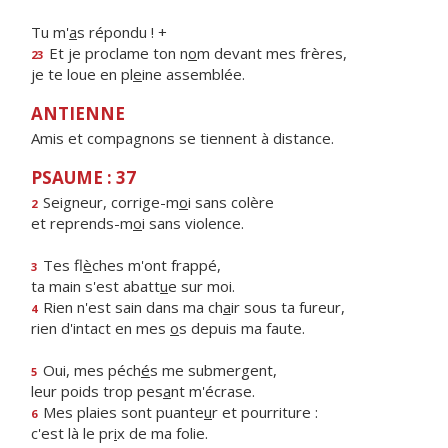
Tu m'
a
s répondu ! +
Et je proclame ton n
o
m devant mes frères,
23
je te loue en pl
e
ine assemblée.
ANTIENNE
Amis et compagnons se tiennent à distance.
PSAUME : 37
Seigneur, corrige-m
o
i sans colère
2
et reprends-m
o
i sans violence.
Tes fl
è
ches m'ont frappé,
3
ta main s'est abatt
u
e sur moi.
Rien n'est sain dans ma ch
a
ir sous ta fureur,
4
rien d'intact en mes
o
s depuis ma faute.
Oui, mes péch
é
s me submergent,
5
leur poids trop pes
a
nt m'écrase.
Mes plaies sont puante
u
r et pourriture :
6
c'est là le pr
i
x de ma folie.