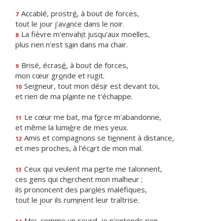
Accablé, prostr
é
, à bout de forces,
7
tout le jour j'av
a
nce dans le noir.
La fièvre m'envah
i
t jusqu'aux moelles,
8
plus rien n'est s
a
in dans ma chair.
Brisé, écras
é
, à bout de forces,
9
mon cœur gr
o
nde et rugit.
Seigneur, tout mon dés
i
r est devant toi,
10
et rien de ma pl
a
inte ne t'échappe.
Le cœur me bat, ma f
o
rce m'abandonne,
11
et même la lumi
è
re de mes yeux.
Amis et compagnons se ti
e
nnent à distance,
12
et mes proches, à l'éc
a
rt de mon mal.
Ceux qui veulent ma p
e
rte me talonnent,
13
ces gens qui ch
e
rchent mon malheur ;
ils prononcent des par
o
les maléfiques,
tout le jour ils rum
i
nent leur traîtrise.
Moi, comme un so
u
rd, je n'entends rien,