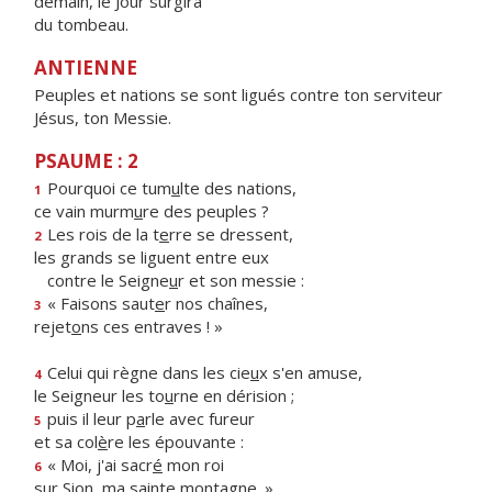
demain, le Jour surgira
du tombeau.
ANTIENNE
Peuples et nations se sont ligués contre ton serviteur
Jésus, ton Messie.
PSAUME : 2
Pourquoi ce tum
u
lte des nations,
1
ce vain murm
u
re des peuples ?
Les rois de la t
e
rre se dressent,
2
les grands se liguent entre eux
contre le Seigne
u
r et son messie :
« Faisons saut
e
r nos chaînes,
3
rejet
o
ns ces entraves ! »
Celui qui règne dans les cie
u
x s'en amuse,
4
le Seigneur les to
u
rne en dérision ;
puis il leur p
a
rle avec fureur
5
et sa col
è
re les épouvante :
« Moi, j'ai sacr
é
mon roi
6
sur Sion, ma s
a
inte montagne. »