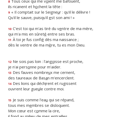
Tous ceux qui me v
o
ient me bafouent,
8
ils ricanent et h
o
chent la tête :
« Il comptait sur le Seigne
u
r : qu'il le délivre !
9
Qu'il le sauve, puisqu'il
e
st son ami ! »
C'est toi qui m'as tiré du v
e
ntre de ma mère,
10
qui m'a mis en sûret
é
entre ses bras.
À toi je fus confi
é
dès ma naissance ;
11
dès le ventre de ma m
è
re, tu es mon Dieu.
Ne sois pas loin : l'ang
o
isse est proche,
12
je n'ai pers
o
nne pour m'aider.
Des fauves nombre
u
x me cernent,
13
des taureaux de Bas
a
n m'encerclent.
Des lions qui déch
i
rent et rugissent
14
ouvrent leur gue
u
le contre moi.
Je suis comme l'ea
u
qui se répand,
15
tous mes m
e
mbres se disloquent.
Mon cœur est c
o
mme la cire,
il fond au milie
u
de mes entrailles.