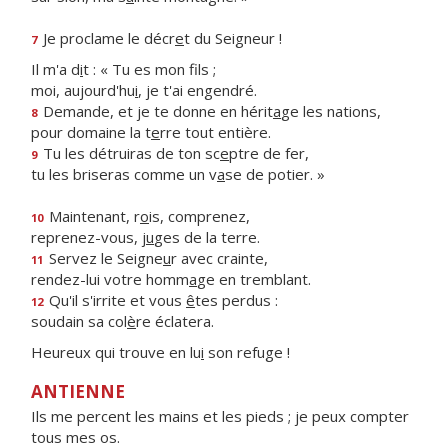
Je proclame le décr
e
t du Seigneur !
7
Il m'a d
i
t : « Tu es mon fils ;
moi, aujourd'hu
i
, je t'ai engendré.
Demande, et je te donne en hérit
a
ge les nations,
8
pour domaine la t
e
rre tout entière.
Tu les détruiras de ton sc
e
ptre de fer,
9
tu les briseras comme un v
a
se de potier. »
Maintenant, r
o
is, comprenez,
10
reprenez-vous, j
u
ges de la terre.
Servez le Seigne
u
r avec crainte,
11
rendez-lui votre homm
a
ge en tremblant.
Qu'il s'irrite et vous
ê
tes perdus :
12
soudain sa col
è
re éclatera.
Heureux qui trouve en lu
i
son refuge !
ANTIENNE
Ils me percent les mains et les pieds ; je peux compter
tous mes os.