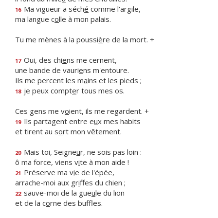
Ma vigueur a séch
é
comme l'argile,
16
ma langue c
o
lle à mon palais.
Tu me mènes à la poussi
è
re de la mort. +
Oui, des chi
e
ns me cernent,
17
une bande de vauri
e
ns m'entoure.
Ils me percent les m
a
ins et les pieds ;
je peux compt
e
r tous mes os.
18
Ces gens me v
o
ient, ils me regardent. +
Ils partagent entre e
u
x mes habits
19
et tirent au s
o
rt mon vêtement.
Mais toi, Seigne
u
r, ne sois pas loin :
20
ô ma force, viens v
i
te à mon aide !
Préserve ma v
i
e de l'épée,
21
arrache-moi aux gr
i
ffes du chien ;
sauve-moi de la gue
u
le du lion
22
et de la c
o
rne des buffles.