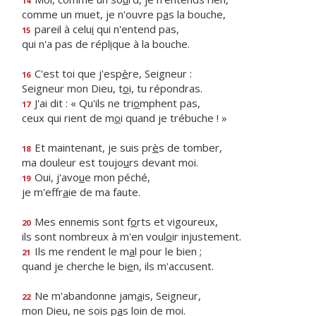
14
comme un muet, je n'ouvre p
a
s la bouche,
pareil à celu
i
qui n'entend pas,
15
qui n'a pas de répl
i
que à la bouche.
C'est toi que j'esp
è
re, Seigneur :
16
Seigneur mon Dieu, t
o
i, tu répondras.
J'ai dit : « Qu'ils ne tri
o
mphent pas,
17
ceux qui rient de m
o
i quand je trébuche ! »
Et maintenant, je suis pr
è
s de tomber,
18
ma douleur est toujo
u
rs devant moi.
Oui, j'avo
u
e mon péché,
19
je m'effr
a
ie de ma faute.
Mes ennemis sont f
o
rts et vigoureux,
20
ils sont nombreux à m'en voul
o
ir injustement.
Ils me rendent le m
a
l pour le bien ;
21
quand je cherche le bi
e
n, ils m'accusent.
Ne m'abandonne jam
a
is, Seigneur,
22
mon Dieu, ne sois p
a
s loin de moi.