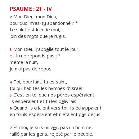
PSAUME : 21 - IV
Mon Die
u
, mon Dieu,
2
pourquoi m'as-t
u
abandonné ? *
Le sal
u
t est loin de moi,
loin des m
o
ts que je rugis.
Mon Dieu, j'app
e
lle tout le jour,
3
et tu ne r
é
ponds pas ; *
même la nuit,
je n'ai p
a
s de repos.
Toi, pourt
a
nt, tu es saint,
4
toi qui habites les hymnes d'Israël !
C'est en toi que nos p
è
res espéraient,
5
ils espéraient et tu les d
é
livrais.
Quand ils criaient vers t
o
i, ils échappaient ;
6
en toi ils espéraient et n'étaient p
a
s déçus.
Et moi, je suis un v
e
r, pas un homme,
7
raillé par les gens, rejet
é
par le peuple.