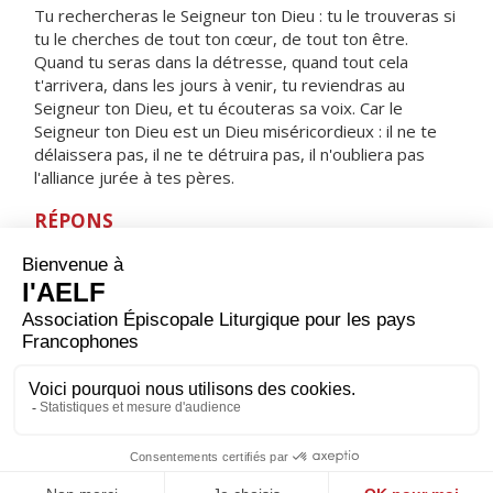
Tu rechercheras le Seigneur ton Dieu : tu le trouveras si
tu le cherches de tout ton cœur, de tout ton être.
Quand tu seras dans la détresse, quand tout cela
t'arrivera, dans les jours à venir, tu reviendras au
Seigneur ton Dieu, et tu écouteras sa voix. Car le
Seigneur ton Dieu est un Dieu miséricordieux : il ne te
délaissera pas, il ne te détruira pas, il n'oubliera pas
l'alliance jurée à tes pères.
RÉPONS
V/ Le sacrifice qui plaît à Dieu, c'est un esprit brisé :
ne repousse pas, mon Dieu, un cœur brisé, broyé.
ORAISON
Dieu qui as réconcilié avec toi toute l'humanité en lui
donnant ton propre Fils, augmente la foi du peuple
chrétien, pour qu'il se hâte avec amour au-devant des
fêtes pascales qui approchent.