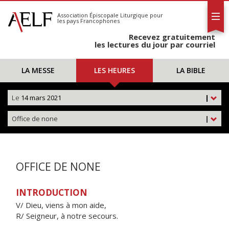
L'AELF
S'abonner
Association Épiscopale Liturgique
pour
les pays Francophones
Calendrier
Recevez gratuitement
Contact
les lectures du jour par courriel
LA MESSE
LES HEURES
LA BIBLE
Le
14 mars 2021
|
Office de none
|
OFFICE DE NONE
INTRODUCTION
V/ Dieu, viens à mon aide,
R/ Seigneur, à notre secours.