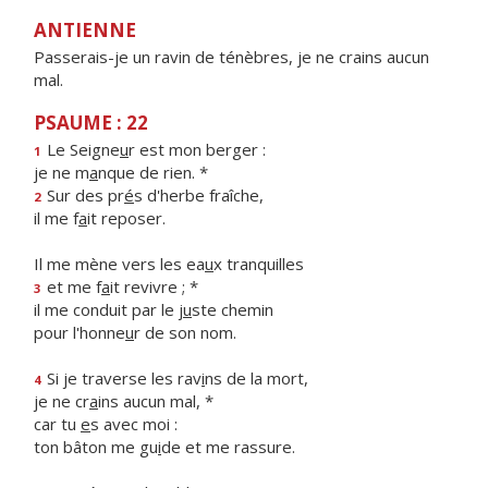
ANTIENNE
Passerais-je un ravin de ténèbres, je ne crains aucun
mal.
PSAUME : 22
Le Seigne
u
r est mon berger :
1
je ne m
a
nque de rien. *
Sur des pr
é
s d'herbe fraîche,
2
il me f
a
it reposer.
Il me mène vers les ea
u
x tranquilles
et me f
a
it revivre ; *
3
il me conduit par le j
u
ste chemin
pour l'honne
u
r de son nom.
Si je traverse les rav
i
ns de la mort,
4
je ne cr
a
ins aucun mal, *
car tu
e
s avec moi :
ton bâton me gu
i
de et me rassure.