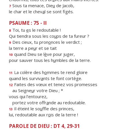
Sous ta menace, Die
u
de Jacob,
7
le char et le chev
a
l se sont figés.
PSAUME : 75 - II
Toi, tu
e
s le redoutable !
8
Qui tiendra sous les co
u
ps de ta fureur ?
Des cieux, tu pron
o
nces le verdict ;
9
la terre a pe
u
r et se tait
quand Dieu se l
è
ve pour juger,
10
pour sauver tous les h
u
mbles de la terre.
La colère des h
o
mmes te rend gloire
11
quand les surviv
a
nts te font cortège.
Faites des vœux et tenez vos promesses
12
au Seigne
u
r votre Dieu ; *
vous qui l’entourez,
portez votre offr
a
nde au redoutable.
Il éteint le so
u
ffle des princes,
13
lui, redoutable aux r
o
is de la terre !
PAROLE DE DIEU : DT 4, 29-31