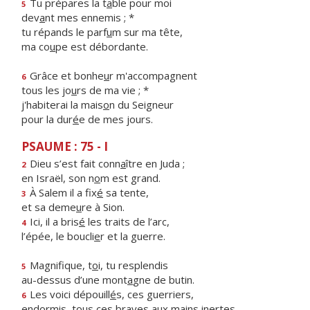
Tu prépares la t
a
ble pour moi
5
dev
a
nt mes ennemis ; *
tu répands le parf
u
m sur ma tête,
ma co
u
pe est débordante.
Grâce et bonhe
u
r m'accompagnent
6
tous les jo
u
rs de ma vie ; *
j'habiterai la mais
o
n du Seigneur
pour la dur
é
e de mes jours.
PSAUME : 75 - I
Dieu s’est fait conn
a
ître en Juda ;
2
en Israël, son n
o
m est grand.
À Salem il a fix
é
sa tente,
3
et sa deme
u
re à Sion.
Ici, il a bris
é
les traits de l’arc,
4
l’épée, le boucli
e
r et la guerre.
Magnifique, t
o
i, tu resplendis
5
au-dessus d’une mont
a
gne de butin.
Les voici dépouill
é
s, ces guerriers,
6
endormis, tous ces br
a
ves aux mains inertes.