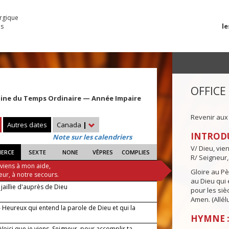
urgique
le
es
OFFICE
aine du Temps Ordinaire — Année Impaire
Revenir aux
Autres dates
Canada
|
INTROD
Note sur les calendriers
V/ Dieu, vie
IERCE
SEXTE
NONE
VÊPRES
COMPLIES
R/ Seigneur,
 viens à mon aide,
Gloire au Pèr
eur, à notre secours.
au Dieu qui e
jaillie d'auprès de Dieu
pour les siè
Amen. (Allélu
 Heureux qui entend la parole de Dieu et qui la
HYMNE :
 Voici que je viens, Seigneur, pour accomplir ta