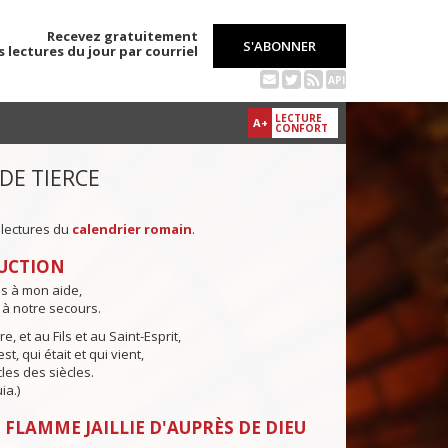
Recevez gratuitement
S'ABONNER
s lectures du jour par courriel
API
LECTURE
A+
CONFORT
 DE TIERCE
 lectures du
calendrier romain
.
UCTION
ns à mon aide,
 à notre secours.
e, et au Fils et au Saint-Esprit,
st, qui était et qui vient,
cles des siècles.
ia.)
 FLAMME JAILLIE D'AUPRÈS DE DIEU