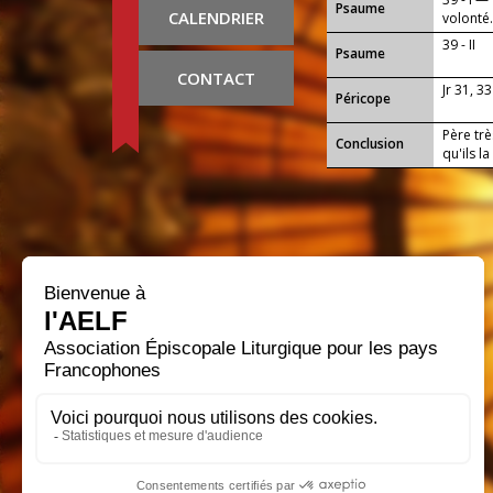
Psaume
CALENDRIER
volonté
39 - II
Psaume
CONTACT
Jr 31, 33
Péricope
Père trè
Conclusion
qu'ils l
progres
travaux 
envers t