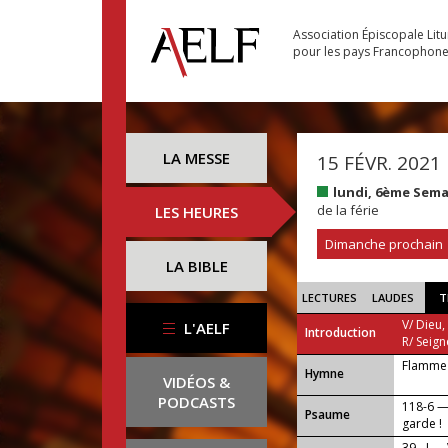
Association Épiscopale Lit
pour les pays Francophon
LA MESSE
15 FÉVR. 2021
lundi, 6ème Sem
de la férie
LES HEURES
Dimanche prochain
LA BIBLE
LECTURES
LAUDES
T
V/ Dieu,
L'AELF
Introduction
R/ Seign
Flamme 
...
Hymne
VIDÉOS &
PODCASTS
118-6 —
Psaume
garde !
39 - I —