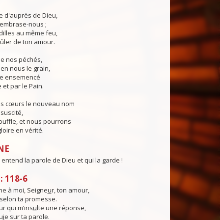
ie d'auprès de Dieu,
, embrase-nous ;
illes au même feu,
ûler de ton amour.
 de nos péchés,
en nous le grain,
ie ensemencé
 et par le Pain.
os cœurs le nouveau nom
suscité,
ouffle, et nous pourrons
loire en vérité.
NE
entend la parole de Dieu et qui la garde !
 118-6
e à moi, Seigne
u
r, ton amour,
, selon ta promesse.
ur qui m’ins
u
lte une réponse,
u
i
e sur ta parole.