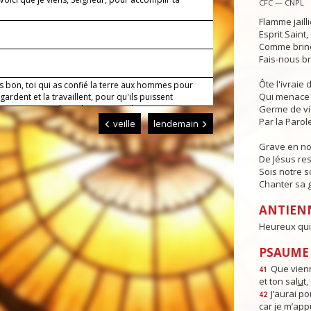
CFC — CNPL
.
Flamme jaill
Esprit Saint
Comme brind
Fais-nous br
Ôte l'ivraie
s bon, toi qui as confié la terre aux hommes pour
Qui menace 
a gardent et la travaillent, pour qu'ils puissent
ser en s'entraidant, donne-nous de mener nos
Germe de v
avec un esprit filial envers toi et un esprit fraternel
Par la Parole
veille
lendemain
ous. Par Jésus, le Christ, notre Seigneur. Amen.
Grave en n
De Jésus res
Sois notre s
Chanter sa g
ANTIEN
Heureux qui 
PSAUME :
Que vienn
41
et ton sal
u
t
J’aurai po
42
car je m’app