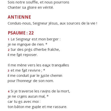
Sois notre souffle, et nous pourrons
Chanter sa gloire en vérité.
ANTIENNE
Conduis-nous, Seigneur Jésus, aux sources de la vie !
PSAUME : 22
Le Seigne
u
r est mon berger :
1
je ne m
a
nque de rien. *
Sur des pr
é
s d'herbe fraîche,
2
il me f
a
it reposer.
Il me mène vers les ea
u
x tranquilles
et me f
a
it revivre ; *
3
il me conduit par le j
u
ste chemin
pour l'honne
u
r de son nom.
Si je traverse les rav
i
ns de la mort,
4
je ne cr
a
ins aucun mal, *
car tu
e
s avec moi :
ton bâton me gu
i
de et me rassure.