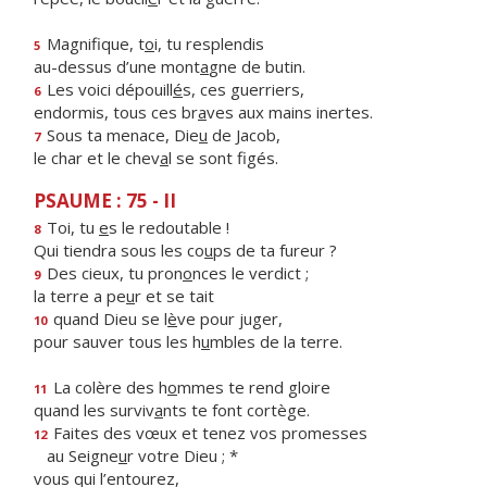
Magnifique, t
o
i, tu resplendis
5
au-dessus d’une mont
a
gne de butin.
Les voici dépouill
é
s, ces guerriers,
6
endormis, tous ces br
a
ves aux mains inertes.
Sous ta menace, Die
u
de Jacob,
7
le char et le chev
a
l se sont figés.
PSAUME : 75 - II
Toi, tu
e
s le redoutable !
8
Qui tiendra sous les co
u
ps de ta fureur ?
Des cieux, tu pron
o
nces le verdict ;
9
la terre a pe
u
r et se tait
quand Dieu se l
è
ve pour juger,
10
pour sauver tous les h
u
mbles de la terre.
La colère des h
o
mmes te rend gloire
11
quand les surviv
a
nts te font cortège.
Faites des vœux et tenez vos promesses
12
au Seigne
u
r votre Dieu ; *
vous qui l’entourez,