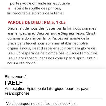
portez votre offr
a
nde au redoutable.
Il éteint le so
u
ffle des princes,
13
lui, redoutable aux r
o
is de la terre !
PAROLE DE DIEU : RM 5, 1-2.5
Dieu a fait de nous des justes par la foi ; nous sommes
ainsi en paix avec Dieu par notre Seigneur Jésus Christ
qui nous a donné, par la foi, l’accès au monde de la
grâce dans lequel nous sommes établis ; et notre
orgueil à nous, c’est d’espérer avoir part à la gloire de
Dieu. Et l’espérance ne trompe pas, puisque l’amour de
Dieu a été répandu dans nos cœurs par l’Esprit Saint qui
nous a été donné.
RÉPONS
V/ L'amour du Seigneur, sans fin je le chante :
sa fidélité, je l'annonce d'âge en âge.
ORAISON
Dieu qui veux habiter les cœurs droits et sincères,
donne-nous de vivre selon ta grâce, alors tu pourras