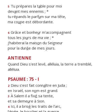
Tu prépares la t
a
ble pour moi
5
dev
a
nt mes ennemis ; *
tu répands le parf
u
m sur ma tête,
ma co
u
pe est débordante.
Grâce et bonhe
u
r m'accompagnent
6
tous les jo
u
rs de ma vie ; *
j'habiterai la mais
o
n du Seigneur
pour la dur
é
e de mes jours.
ANTIENNE
Quand Dieu s'est levé, alléluia, la terre a tremblé,
alléluia.
PSAUME : 75 - I
Dieu s’est fait conn
a
ître en Juda ;
2
en Israël, son n
o
m est grand.
À Salem il a fix
é
sa tente,
3
et sa deme
u
re à Sion.
Ici, il a bris
é
les traits de l’arc,
4
l’épée, le boucli
e
r et la guerre.