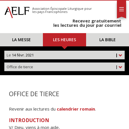
L'AELF
S'abonner
Association Épiscopale Liturgique
pour
les pays Francophones
Calendrier
Recevez gratuitement
Contact
les lectures du jour par courriel
LA MESSE
LES HEURES
LA BIBLE
Le
14 févr. 2021
|
Office de tierce
|
OFFICE DE TIERCE
Revenir aux lectures du
calendrier romain
.
INTRODUCTION
V/ Dieu, viens à mon aide,