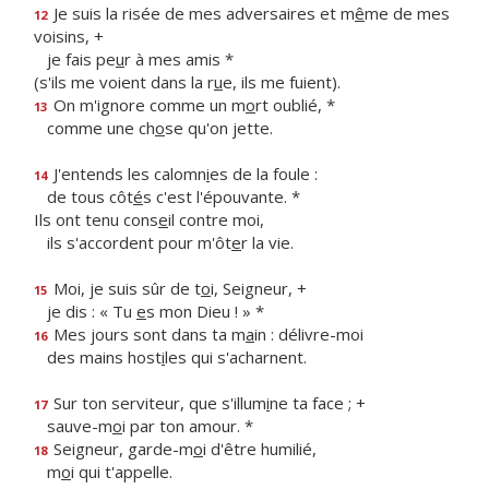
Je suis la risée de mes adversaires et m
ê
me de mes
12
voisins, +
je fais pe
u
r à mes amis *
(s'ils me voient dans la r
u
e, ils me fuient).
On m'ignore comme un m
o
rt oublié, *
13
comme une ch
o
se qu'on jette.
J'entends les calomn
i
es de la foule :
14
de tous côt
é
s c'est l'épouvante. *
Ils ont tenu cons
e
il contre moi,
ils s'accordent pour m'ôt
e
r la vie.
Moi, je suis sûr de t
o
i, Seigneur, +
15
je dis : « Tu
e
s mon Dieu ! » *
Mes jours sont dans ta m
a
in : délivre-moi
16
des mains host
i
les qui s'acharnent.
Sur ton serviteur, que s'illum
i
ne ta face ; +
17
sauve-m
o
i par ton amour. *
Seigneur, garde-m
o
i d'être humilié,
18
m
o
i qui t'appelle.