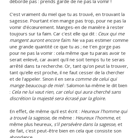
déborde pas : prends garde de ne pas la vomir !
C'est vraiment du miel que tu as trouvé, en trouvant la
sagesse. Pourtant n'en mange pas trop, pour ne pas la
vomir d’écœurement. Manges-en de manière à rester
toujours sur ta faim. Car c'est elle qui dit :
Ceux qui me
mangent auront encore faim
. Ne va pas estimer comme
une grande quantité ce que tu as ; ne t'en gorge pas
pour ne pas la vomir : cela même que tu parais avoir te
serait enlevé, car avant qu'il ne soit temps tu te serais
arrêté dans ta recherche. Or, tant qu'on peut la trouver,
tant qu'elle est proche, il ne faut cesser de la chercher
et de l'appeler. Sinon il en sera
comme de celui qui
mange beaucoup de miel
: Salomon lui-même le dit bien
:
Cela ne lui vaut rien, car celui qui aura cherché sans
discrétion la majesté sera écrasé par la gloire.
En effet, de même qu'il est écrit :
Heureux l'homme qui
a trouvé la sagesse
, de même :
Heureux l'homme
, et
même plus heureux,
s'il persévère dans la sagesse
, et
de fait, c'est peut-être bien en cela que consiste son
abondance.