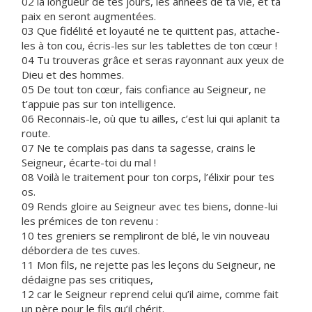
02 la longueur de tes jours, les années de ta vie, et ta
paix en seront augmentées.
03 Que fidélité et loyauté ne te quittent pas, attache-
les à ton cou, écris-les sur les tablettes de ton cœur !
04 Tu trouveras grâce et seras rayonnant aux yeux de
Dieu et des hommes.
05 De tout ton cœur, fais confiance au Seigneur, ne
t’appuie pas sur ton intelligence.
06 Reconnais-le, où que tu ailles, c’est lui qui aplanit ta
route.
07 Ne te complais pas dans ta sagesse, crains le
Seigneur, écarte-toi du mal !
08 Voilà le traitement pour ton corps, l’élixir pour tes
os.
09 Rends gloire au Seigneur avec tes biens, donne-lui
les prémices de ton revenu :
10 tes greniers se rempliront de blé, le vin nouveau
débordera de tes cuves.
11 Mon fils, ne rejette pas les leçons du Seigneur, ne
dédaigne pas ses critiques,
12 car le Seigneur reprend celui qu’il aime, comme fait
un père pour le fils qu’il chérit.