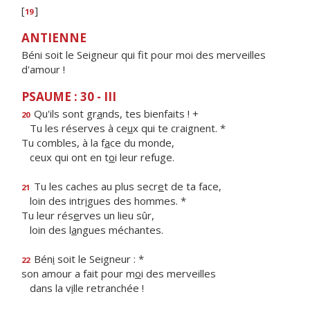
[
]
19
ANTIENNE
Béni soit le Seigneur qui fit pour moi des merveilles
d'amour !
PSAUME : 30 - III
Qu'ils sont gr
a
nds, tes bienfaits ! +
20
Tu les réserves à ce
u
x qui te craignent. *
Tu combles, à la f
a
ce du monde,
ceux qui ont en t
o
i leur refuge.
Tu les caches au plus secr
e
t de ta face,
21
loin des intr
i
gues des hommes. *
Tu leur rés
e
rves un lieu sûr,
loin des l
a
ngues méchantes.
Bén
i
soit le Seigneur : *
22
son amour a fait pour m
o
i des merveilles
dans la v
i
lle retranchée !