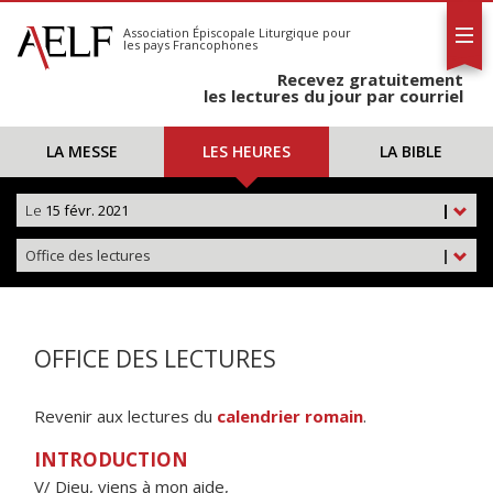
L'AELF
S'abonner
Association Épiscopale Liturgique
pour
les pays Francophones
Calendrier
Recevez gratuitement
Contact
les lectures du jour par courriel
LA MESSE
LES HEURES
LA BIBLE
Le
15 févr. 2021
|
Office des lectures
|
OFFICE DES LECTURES
Revenir aux lectures du
calendrier romain
.
INTRODUCTION
V/ Dieu, viens à mon aide,