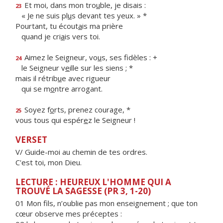
Et moi, dans mon tro
u
ble, je disais :
23
« Je ne suis pl
u
s devant tes yeux. » *
Pourtant, tu écout
a
is ma prière
quand je cri
a
is vers toi.
Aimez le Seigneur, vo
u
s, ses fidèles : +
24
le Seigneur v
e
ille sur les siens ; *
mais il rétrib
u
e avec rigueur
qui se m
o
ntre arrogant.
Soyez f
o
rts, prenez courage, *
25
vous tous qui espér
e
z le Seigneur !
VERSET
V/ Guide-moi au chemin de tes ordres.
C'est toi, mon Dieu.
LECTURE : HEUREUX L'HOMME QUI A
TROUVÉ LA SAGESSE (PR 3, 1-20)
01 Mon fils, n’oublie pas mon enseignement ; que ton
cœur observe mes préceptes :