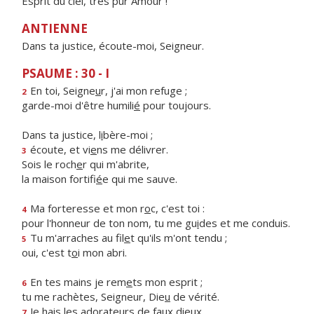
Esprit du ciel, très pur Amour !
ANTIENNE
Dans ta justice, écoute-moi, Seigneur.
PSAUME : 30 - I
En toi, Seigne
u
r, j'ai mon refuge ;
2
garde-moi d'être humili
é
pour toujours.
Dans ta justice, l
i
bère-moi ;
écoute, et vi
e
ns me délivrer.
3
Sois le roch
e
r qui m'abrite,
la maison fortifi
é
e qui me sauve.
Ma forteresse et mon r
o
c, c'est toi :
4
pour l'honneur de ton nom, tu me gu
i
des et me conduis.
Tu m'arraches au fil
e
t qu'ils m'ont tendu ;
5
oui, c'est t
o
i mon abri.
En tes mains je rem
e
ts mon esprit ;
6
tu me rachètes, Seigneur, Die
u
de vérité.
Je hais les adorate
u
rs de faux dieux,
7