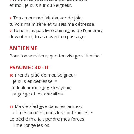
et moi, je suis s
û
r du Seigneur.
Ton amour me fait dans
e
r de joie :
8
tu vois ma misère et tu s
a
is ma détresse.
Tu ne m'as pas livré aux m
a
ins de l'ennemi ;
9
devant moi, tu as ouv
e
rt un passage.
ANTIENNE
Pour ton serviteur, que ton visage s'illumine !
PSAUME : 30 - II
Prends pitié de m
o
i, Seigneur,
10
je su
i
s en détresse. *
La douleur me r
o
nge les yeux,
la g
o
rge et les entrailles.
Ma vie s'ach
è
ve dans les larmes,
11
et mes ann
é
es, dans les souffrances. *
Le péché m'a fait p
e
rdre mes forces,
il me r
o
nge les os.