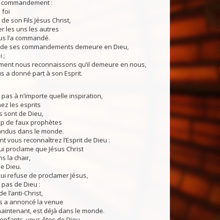
on commandement :
 foi
de son Fils Jésus Christ,
r les uns les autres
us l’a commandé.
arde ses commandements demeure en Dieu,
 ;
mment nous reconnaissons qu’il demeure en nous,
us a donné part à son Esprit.
 pas à n’importe quelle inspiration,
ez les esprits
ls sont de Dieu,
p de faux prophètes
andus dans le monde.
t vous reconnaîtrez l’Esprit de Dieu :
qui proclame que Jésus Christ
s la chair,
de Dieu.
qui refuse de proclamer Jésus,
t pas de Dieu :
 de l’anti-Christ,
s a annoncé la venue
maintenant, est déjà dans le monde.
 enfants, vous êtes de Dieu,