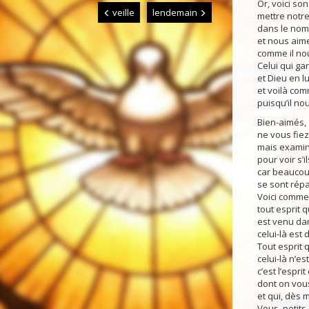
Or, voici s
veille
lendemain
mettre notre
dans le nom 
et nous aime
comme il no
Celui qui g
et Dieu en lui
et voilà co
puisqu’il no
Bien-aimés,
ne vous fiez
mais examin
pour voir s’i
car beaucou
se sont rép
Voici commen
tout esprit 
est venu dan
celui-là est 
Tout esprit 
celui-là n’es
c’est l’esprit
dont on vou
et qui, dès 
Vous, petits