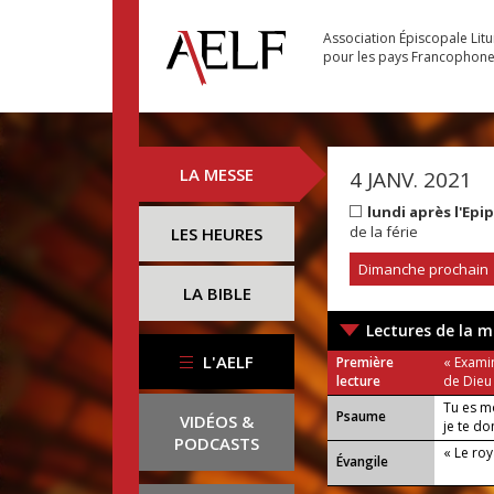
Association Épiscopale Lit
pour les pays Francophon
LA MESSE
4 JANV. 2021
lundi après l'Ep
de la férie
LES HEURES
Dimanche prochain
LA BIBLE
Lectures de la m
L'AELF
Première
« Examin
lecture
de Dieu
Tu es mo
Psaume
VIDÉOS &
je te do
PODCASTS
« Le ro
Évangile