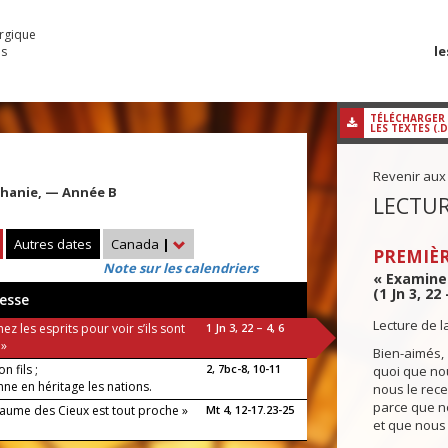
urgique
le
es
TÉLÉCHARGER
LES TEXTES (.
Revenir aux
iphanie, — Année B
LECTUR
Autres dates
Canada
|
PREMIÈR
Note sur les calendriers
« Examinez
(1 Jn 3, 22 
esse
Lecture de l
ez les esprits pour voir s’ils sont
1 Jn 3, 22 – 4, 6
 »
Bien-aimés,
n fils ;
2, 7bc-8, 10-11
quoi que no
nne en héritage les nations.
nous le rece
parce que 
yaume des Cieux est tout proche »
Mt 4, 12-17.23-25
et que nous 