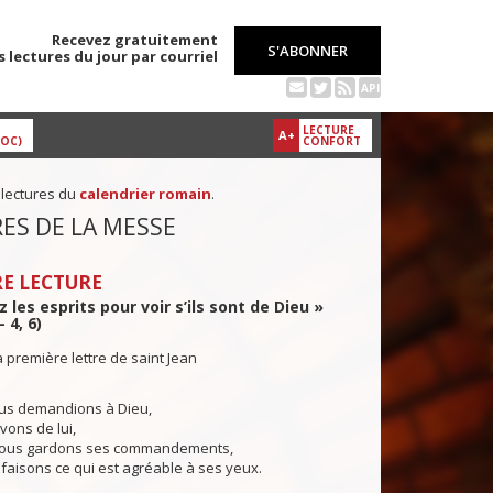
Recevez gratuitement
S'ABONNER
s lectures du jour par courriel
API
LECTURE
A+
DOC)
CONFORT
 lectures du
calendrier romain
.
ES DE LA MESSE
E LECTURE
 les esprits pour voir s’ils sont de Dieu »
– 4, 6)
a première lettre de saint Jean
us demandions à Dieu,
vons de lui,
nous gardons ses commandements,
faisons ce qui est agréable à ses yeux.