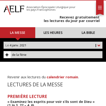
L'AELF
S'abonner
Association Épiscopale Liturgique
pour
les pays Francophones
Calendrier
Recevez gratuitement
Contact
les lectures du jour par courriel
LA MESSE
LES HEURES
LA BIBLE
Le
4 janv. 2021
|
de la férie
Revenir aux lectures du
calendrier romain
.
LECTURES DE LA MESSE
PREMIÈRE LECTURE
« Examinez les esprits pour voir s’ils sont de Dieu »
(1 Jn 3, 22 – 4, 6)