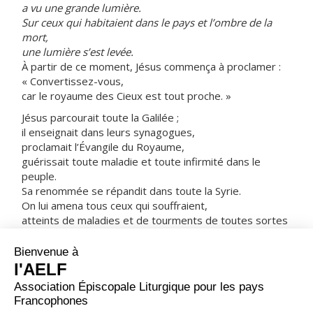
a vu une grande lumière.
Sur ceux qui habitaient dans le pays et l’ombre de la
mort,
une lumière s’est levée.
À partir de ce moment, Jésus commença à proclamer :
« Convertissez-vous,
car le royaume des Cieux est tout proche. »
Jésus parcourait toute la Galilée ;
il enseignait dans leurs synagogues,
proclamait l’Évangile du Royaume,
guérissait toute maladie et toute infirmité dans le
peuple.
Sa renommée se répandit dans toute la Syrie.
On lui amena tous ceux qui souffraient,
atteints de maladies et de tourments de toutes sortes
:
possédés, épileptiques, paralysés.
Et il les guérit.
De grandes foules le suivirent,
venues de la Galilée, de la Décapole,
de Jérusalem, de la Judée,