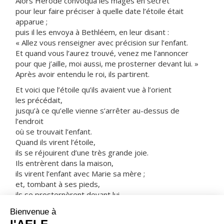
Alors Hérode convoqua les mages en secret
pour leur faire préciser à quelle date l’étoile était
apparue ;
puis il les envoya à Bethléem, en leur disant :
« Allez vous renseigner avec précision sur l’enfant.
Et quand vous l’aurez trouvé, venez me l’annoncer
pour que j’aille, moi aussi, me prosterner devant lui. »
Après avoir entendu le roi, ils partirent.
Et voici que l’étoile qu’ils avaient vue à l’orient
les précédait,
jusqu’à ce qu’elle vienne s’arrêter au-dessus de
l’endroit
où se trouvait l’enfant.
Quand ils virent l’étoile,
ils se réjouirent d’une très grande joie.
Ils entrèrent dans la maison,
ils virent l’enfant avec Marie sa mère ;
et, tombant à ses pieds,
ils se prosternèrent devant lui.
Ils ouvrirent leurs coffrets,
et lui offrirent leurs présents :