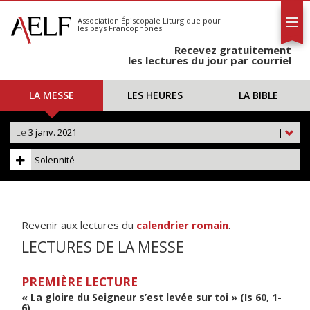
L'AELF
S'abonner
Association Épiscopale Liturgique
pour
les pays Francophones
Calendrier
Recevez gratuitement
Contact
les lectures du jour par courriel
LA MESSE
LES HEURES
LA BIBLE
Le
3 janv. 2021
|
Solennité
Revenir aux lectures du
calendrier romain
.
LECTURES DE LA MESSE
PREMIÈRE LECTURE
« La gloire du Seigneur s’est levée sur toi » (Is 60, 1-
6)