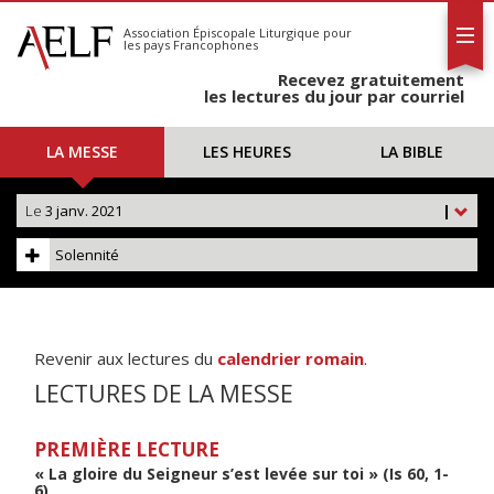
L'AELF
S'abonner
Association Épiscopale Liturgique
pour
les pays Francophones
Calendrier
Recevez gratuitement
Contact
les lectures du jour par courriel
LA MESSE
LES HEURES
LA BIBLE
Le
3 janv. 2021
|
Solennité
Revenir aux lectures du
calendrier romain
.
LECTURES DE LA MESSE
PREMIÈRE LECTURE
« La gloire du Seigneur s’est levée sur toi » (Is 60, 1-
6)