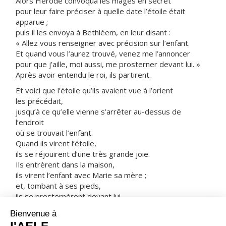
Alors Hérode convoqua les mages en secret
pour leur faire préciser à quelle date l’étoile était
apparue ;
puis il les envoya à Bethléem, en leur disant :
« Allez vous renseigner avec précision sur l’enfant.
Et quand vous l’aurez trouvé, venez me l’annoncer
pour que j’aille, moi aussi, me prosterner devant lui. »
Après avoir entendu le roi, ils partirent.
Et voici que l’étoile qu’ils avaient vue à l’orient
les précédait,
jusqu’à ce qu’elle vienne s’arrêter au-dessus de
l’endroit
où se trouvait l’enfant.
Quand ils virent l’étoile,
ils se réjouirent d’une très grande joie.
Ils entrèrent dans la maison,
ils virent l’enfant avec Marie sa mère ;
et, tombant à ses pieds,
ils se prosternèrent devant lui.
Ils ouvrirent leurs coffrets,
et lui offrirent leurs présents :