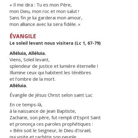
« Il me dira : Tu es mon Père,
mon Dieu, mon roc et mon salut !
Sans fin je lui garderai mon amour,
mon alliance avec lui sera fidèle. »
ÉVANGILE
Le soleil levant nous visitera (Lc 1, 67-79)
Alléluia, Alléluia.
Viens, Soleil levant,
splendeur de justice et lumière éternelle !
Illumine ceux qui habitent les ténèbres
et l’ombre de la mort.
Alléluia.
Évangile de Jésus Christ selon saint Luc
En ce temps-là,
à la naissance de Jean Baptiste,
Zacharie, son père, fut rempli d’Esprit Saint
et prononça ces paroles prophétiques :
« Béni soit le Seigneur, le Dieu d’Israël,
qui visite et rachète son peuple.