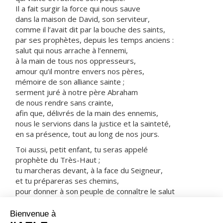
Il a fait surgir la force qui nous sauve
dans la maison de David, son serviteur,
comme il l’avait dit par la bouche des saints,
par ses prophètes, depuis les temps anciens :
salut qui nous arrache à l’ennemi,
à la main de tous nos oppresseurs,
amour qu’il montre envers nos pères,
mémoire de son alliance sainte ;
serment juré à notre père Abraham
de nous rendre sans crainte,
afin que, délivrés de la main des ennemis,
nous le servions dans la justice et la sainteté,
en sa présence, tout au long de nos jours.
Toi aussi, petit enfant, tu seras appelé
prophète du Très-Haut ;
tu marcheras devant, à la face du Seigneur,
et tu prépareras ses chemins,
pour donner à son peuple de connaître le salut
par la rémission de ses péchés,
grâce à la tendresse, à l’amour de notre Dieu,
quand nous visite l’astre d’en haut,