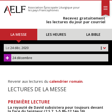
L'AELF
S'abonner
Association Épiscopale Liturgique
pour
les pays Francophones
Calendrier
Recevez gratuitement
Contact
les lectures du jour par courriel
LA MESSE
LES HEURES
LA BIBLE
Le
24 déc. 2020
|
24 décembre
Revenir aux lectures du
calendrier romain
.
LECTURES DE LA MESSE
PREMIÈRE LECTURE
La royauté de David subsistera pour toujours devant
la face du Seigneur (2 S 7, 1-5.8b-12.14a.16)