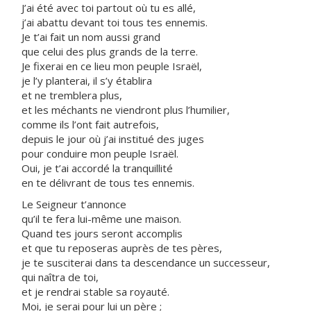
J’ai été avec toi partout où tu es allé,
j’ai abattu devant toi tous tes ennemis.
Je t’ai fait un nom aussi grand
que celui des plus grands de la terre.
Je fixerai en ce lieu mon peuple Israël,
je l’y planterai, il s’y établira
et ne tremblera plus,
et les méchants ne viendront plus l’humilier,
comme ils l’ont fait autrefois,
depuis le jour où j’ai institué des juges
pour conduire mon peuple Israël.
Oui, je t’ai accordé la tranquillité
en te délivrant de tous tes ennemis.
Le Seigneur t’annonce
qu’il te fera lui-même une maison.
Quand tes jours seront accomplis
et que tu reposeras auprès de tes pères,
je te susciterai dans ta descendance un successeur,
qui naîtra de toi,
et je rendrai stable sa royauté.
Moi, je serai pour lui un père ;