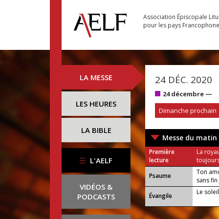
Association Épiscopale Lit
pour les pays Francophon
LA MESSE
24 DÉC. 2020
24 décembre —
LES HEURES
Dimanche prochain
LA BIBLE
Messe du matin
Première
La roya
L'AELF
lecture
toujours
Ton amo
Psaume
sans fin 
VIDÉOS &
Le solei
PODCASTS
Évangile