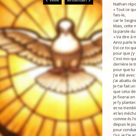
veille
lendemain
Nathan répon
« Tout ce que
fais-le,
car le Seigne
Mais, cette n
la parole du
« Va dire à 
Ainsi parle l
Est-ce toi q
pour que j’y
C’est moi qui
derrière le 
pour que tu 
J’ai été avec
j’ai abattu 
Je t’ai fait 
que celui de
Je fixerai en
je l’y plantera
et ne trembl
et les mécha
comme ils l’o
depuis le jou
pour condui
Oui, je t’ai a