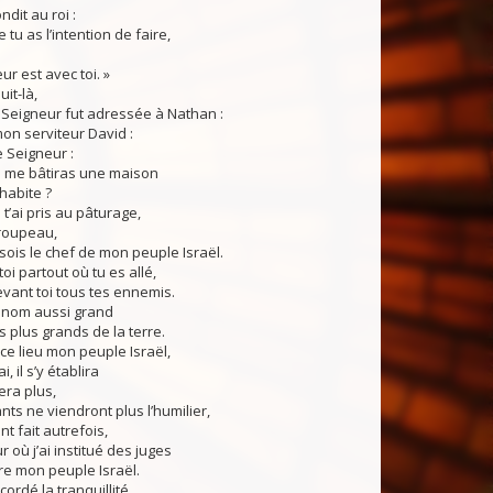
dit au roi :
 tu as l’intention de faire,
ur est avec toi. »
uit-là,
 Seigneur fut adressée à Nathan :
mon serviteur David :
e Seigneur :
ui me bâtiras une maison
 habite ?
 t’ai pris au pâturage,
troupeau,
sois le chef de mon peuple Israël.
 toi partout où tu es allé,
devant toi tous tes ennemis.
un nom aussi grand
s plus grands de la terre.
 ce lieu mon peuple Israël,
i, il s’y établira
era plus,
nts ne viendront plus l’humilier,
nt fait autrefois,
r où j’ai institué des juges
re mon peuple Israël.
ccordé la tranquillité