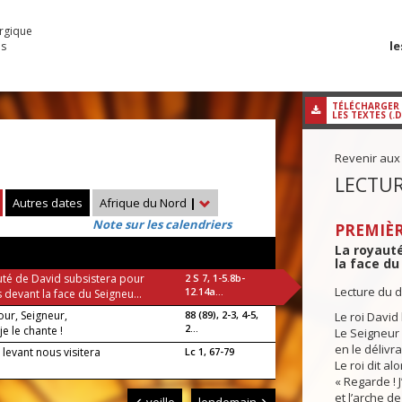
urgique
le
es
TÉLÉCHARGER
LES TEXTES (.
Revenir aux
LECTUR
Autres dates
Afrique du Nord
|
Note sur les calendriers
PREMIÈR
La royauté
la face du
uté de David subsistera pour
2 S 7, 1-5.8b-
Lecture du 
12.14a...
 devant la face du Seigneu...
ur, Seigneur,
88 (89), 2-3, 4-5,
Le roi David
2...
je le chante !
Le Seigneur l
en le délivr
l levant nous visitera
Lc 1, 67-79
Le roi dit a
« Regarde ! 
et l’arche de