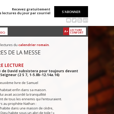
Recevez gratuitement
S'ABONNER
s lectures du jour par courriel
API
LECTURE
A+
DOC)
CONFORT
 lectures du
calendrier romain
.
ES DE LA MESSE
E LECTURE
 de David subsistera pour toujours devant
 Seigneur (2 S 7, 1-5.8b-12.14a.16)
deuxième livre de Samuel
 habitait enfin dans sa maison.
ui avait accordé la tranquillité
ant de tous les ennemis qui l’entouraient.
lors au prophète Nathan :
J’habite dans une maison de cèdre,
 Dieu habite sous un abri de toile ! »