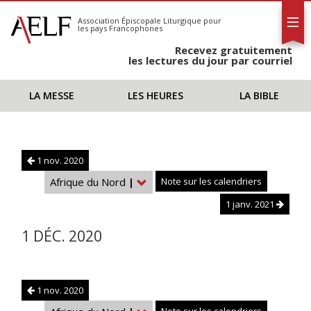
L'AELF
S'abonner
Association Épiscopale Liturgique
pour
les pays Francophones
Calendrier
Recevez gratuitement
Contact
les lectures du jour par courriel
LA MESSE
LES HEURES
LA BIBLE
1 nov. 2020
Afrique du Nord
|
Note sur les calendriers
1 janv. 2021
1 DÉC. 2020
1 nov. 2020