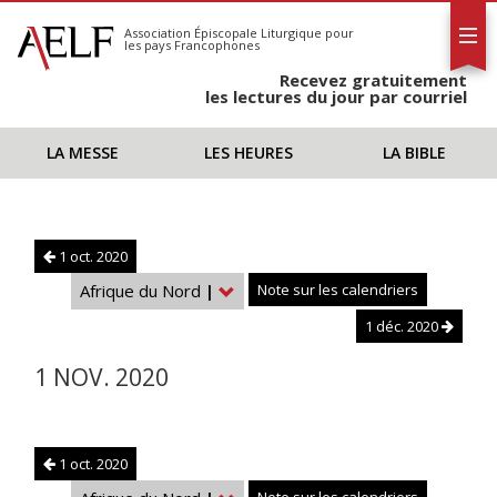
L'AELF
S'abonner
Association Épiscopale Liturgique
pour
les pays Francophones
Calendrier
Recevez gratuitement
Contact
les lectures du jour par courriel
LA MESSE
LES HEURES
LA BIBLE
1 oct. 2020
Afrique du Nord
|
Note sur les calendriers
1 déc. 2020
1 NOV. 2020
1 oct. 2020