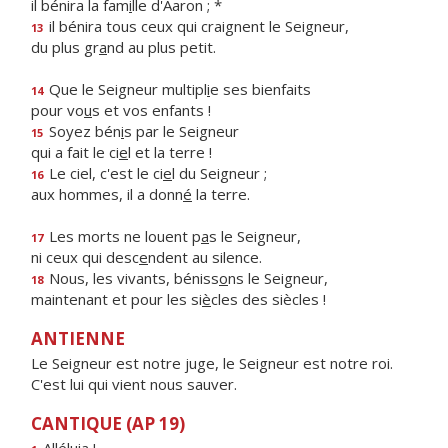
il bénira la fam
i
lle d'Aaron ; *
il bénira tous ceux qui craignent le Seigneur,
13
du plus gr
a
nd au plus petit.
Que le Seigneur multipl
i
e ses bienfaits
14
pour vo
u
s et vos enfants !
Soyez bén
i
s par le Seigneur
15
qui a fait le ci
e
l et la terre !
Le ciel, c'est le ci
e
l du Seigneur ;
16
aux hommes, il a donn
é
la terre.
Les morts ne louent p
a
s le Seigneur,
17
ni ceux qui desc
e
ndent au silence.
Nous, les vivants, béniss
o
ns le Seigneur,
18
maintenant et pour les si
è
cles des siècles !
ANTIENNE
Le Seigneur est notre juge, le Seigneur est notre roi.
C'est lui qui vient nous sauver.
CANTIQUE (AP 19)