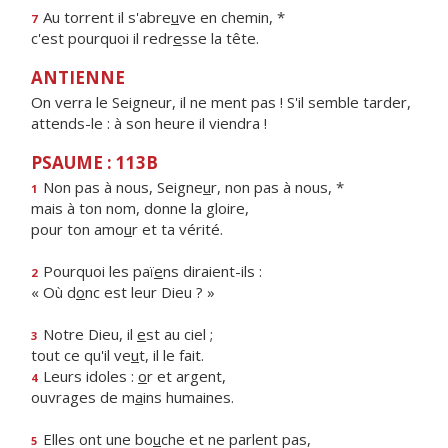
Au torrent il s'abre
u
ve en chemin, *
7
c'est pourquoi il redr
e
sse la tête.
ANTIENNE
On verra le Seigneur, il ne ment pas ! S'il semble tarder,
attends-le : à son heure il viendra !
PSAUME : 113B
Non pas à nous, Seigne
u
r, non pas à nous, *
1
mais à ton nom, donne la gloire,
pour ton amo
u
r et ta vérité.
Pourquoi les paï
e
ns diraient-ils :
2
« Où d
o
nc est leur Dieu ? »
Notre Dieu, il
e
st au ciel ;
3
tout ce qu'il ve
u
t, il le fait.
Leurs idoles :
o
r et argent,
4
ouvrages de m
a
ins humaines.
Elles ont une bo
u
che et ne parlent pas,
5