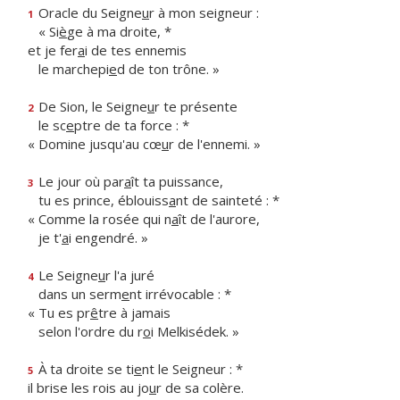
Oracle du Seigne
u
r à mon seigneur :
1
« Si
è
ge à ma droite, *
et je fer
a
i de tes ennemis
le marchepi
e
d de ton trône. »
De Sion, le Seigne
u
r te présente
2
le sc
e
ptre de ta force : *
« Domine jusqu'au cœ
u
r de l'ennemi. »
Le jour où par
a
ît ta puissance,
3
tu es prince, éblouiss
a
nt de sainteté : *
« Comme la rosée qui n
a
ît de l'aurore,
je t'
a
i engendré. »
Le Seigne
u
r l'a juré
4
dans un serm
e
nt irrévocable : *
« Tu es pr
ê
tre à jamais
selon l'ordre du r
o
i Melkisédek. »
À ta droite se ti
e
nt le Seigneur : *
5
il brise les rois au jo
u
r de sa colère.