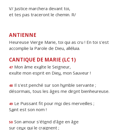
V/ Justice marchera devant toi,
et tes pas traceront le chemin. R/
ANTIENNE
Heureuse Vierge Marie, toi qui as cru ! En toi s'est
accomplie la Parole de Dieu, alléluia.
CANTIQUE DE MARIE (LC 1)
Mon âme ex
a
lte le Seigneur,
47
exulte mon esprit en Die
u
, mon Sauveur !
Il s'est penché sur son h
u
mble servante ;
48
désormais, tous les âges me dir
o
nt bienheureuse.
Le Puissant fit pour m
o
i des merveilles ;
49
S
a
int est son nom !
Son amour s'ét
e
nd d'âge en âge
50
sur ce
u
x qui le craignent ;