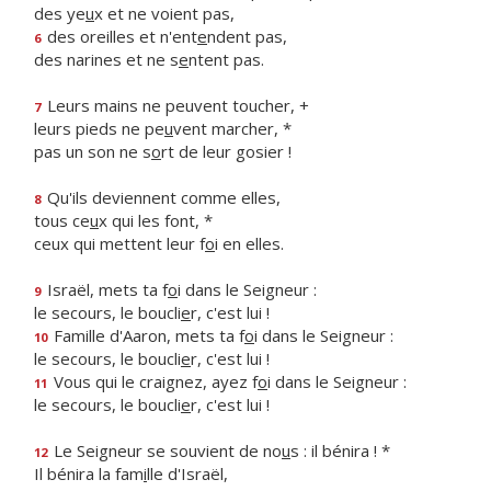
des ye
u
x et ne voient pas,
des oreilles et n'ent
e
ndent pas,
6
des narines et ne s
e
ntent pas.
Leurs mains ne peuvent toucher, +
7
leurs pieds ne pe
u
vent marcher, *
pas un son ne s
o
rt de leur gosier !
Qu'ils deviennent comme elles,
8
tous ce
u
x qui les font, *
ceux qui mettent leur f
o
i en elles.
Israël, mets ta f
o
i dans le Seigneur :
9
le secours, le boucli
e
r, c'est lui !
Famille d'Aaron, mets ta f
o
i dans le Seigneur :
10
le secours, le boucli
e
r, c'est lui !
Vous qui le craignez, ayez f
o
i dans le Seigneur :
11
le secours, le boucli
e
r, c'est lui !
Le Seigneur se souvient de no
u
s : il bénira ! *
12
Il bénira la fam
i
lle d'Israël,