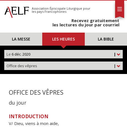
L'AELF
S'abonner
Association Épiscopale Liturgique
pour
les pays Francophones
Calendrier
Recevez gratuitement
Contact
les lectures du jour par courriel
LA MESSE
LES HEURES
LA BIBLE
Le
6 déc. 2020
|
Office des vêpres
|
OFFICE DES VÊPRES
du jour
INTRODUCTION
V/ Dieu, viens à mon aide,