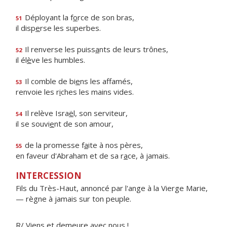
Déployant la f
o
rce de son bras,
51
il disp
e
rse les superbes.
Il renverse les puiss
a
nts de leurs trônes,
52
il él
è
ve les humbles.
Il comble de bi
e
ns les affamés,
53
renvoie les r
i
ches les mains vides.
Il relève Isra
ë
l, son serviteur,
54
il se souvi
e
nt de son amour,
de la promesse f
a
ite à nos pères,
55
en faveur d'Abraham et de sa r
a
ce, à jamais.
INTERCESSION
Fils du Très-Haut, annoncé par l'ange à la Vierge Marie,
— règne à jamais sur ton peuple.
R/ Viens et demeure avec nous !