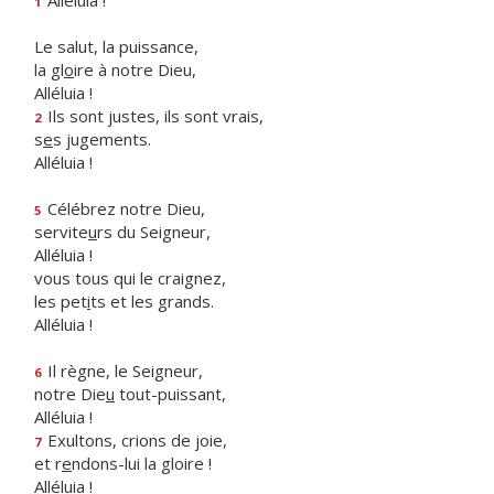
Alléluia !
1
Le salut, la puissance,
la gl
o
ire à notre Dieu,
Alléluia !
Ils sont justes, ils sont vrais,
2
s
e
s jugements.
Alléluia !
Célébrez notre Dieu,
5
servite
u
rs du Seigneur,
Alléluia !
vous tous qui le craignez,
les pet
i
ts et les grands.
Alléluia !
Il règne, le Seigneur,
6
notre Die
u
tout-puissant,
Alléluia !
Exultons, crions de joie,
7
et r
e
ndons-lui la gloire !
Alléluia !