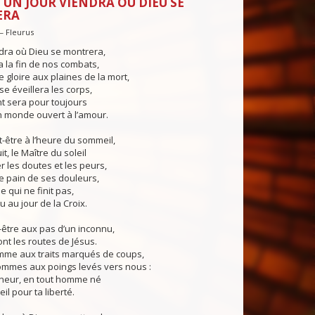
 UN JOUR VIENDRA OÙ DIEU SE
ERA
— Fleurus
dra où Dieu se montrera,
a la fin de nos combats,
 gloire aux plaines de la mort,
se éveillera les corps,
nt sera pour toujours
n monde ouvert à l’amour.
être à l’heure du sommeil,
t, le Maître du soleil
r les doutes et les peurs,
le pain de ses douleurs,
e qui ne finit pas,
u au jour de la Croix.
-être aux pas d’un inconnu,
ont les routes de Jésus.
mme aux traits marqués de coups,
ommes aux poings levés vers nous :
gneur, en tout homme né
il pour ta liberté.