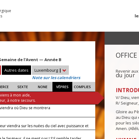
urgique
le
es
OFFICE
Semaine de l'Avent — Année B
Autres dates
Luxembourg
|
Revenir aux
du jour
Note sur les calendriers
IERCE
SEXTE
NONE
VÊPRES
COMPLIES
INTROD
 viens à mon aide,
V/ Dieu, vie
eur, à notre secours.
R/ Seigneur,
 viendra où Dieu se montrera
Gloire au Pèr
au Dieu qui e
pour les siè
eur viendra sur les nuées du ciel avec puissance et
Amen. (Allélu
 le Seigneur, il ne ment pas ! S'il semble tarder,