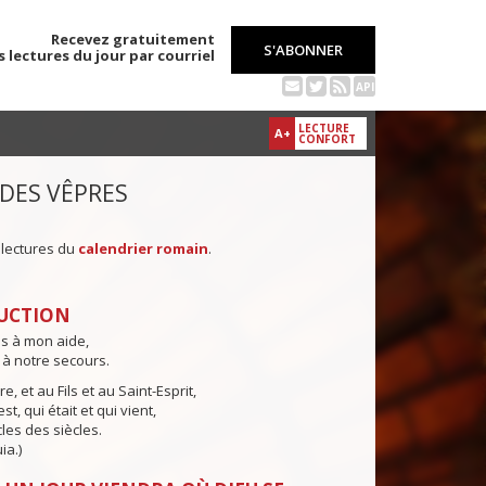
Recevez gratuitement
S'ABONNER
s lectures du jour par courriel
API
LECTURE
A+
CONFORT
 DES VÊPRES
 lectures du
calendrier romain
.
UCTION
ns à mon aide,
 à notre secours.
e, et au Fils et au Saint-Esprit,
st, qui était et qui vient,
cles des siècles.
ia.)