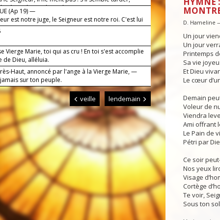
HYMNE :
le : à son heure il viendra !
MONTR
UE (Ap 19) —
eur est notre juge, le Seigneur est notre roi. C'est lui
D. Hameline 
t nous sauver.
5
Un jour vien
Un jour verr
 Vierge Marie, toi qui as cru ! En toi s'est accomplie
Printemps de
e de Dieu, alléluia.
Sa vie joyeu
Et Dieu viva
Très-Haut, annoncé par l'ange à la Vierge Marie, —
 jamais sur ton peuple.
Le cœur d’u
Demain peut-
veille
lendemain
Voleur de nui
Viendra leve
Ami offrant 
Le Pain de vi
Pétri par Die
Ce soir peut
Nos yeux lir
Visage d’ho
Cortège d’h
Te voir, Sei
Sous ton sole