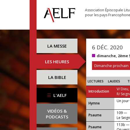
Association Épiscopale Lit
pour les pays Francophon
LA MESSE
6 DÉC. 2020
dimanche, 2ème 
LES HEURES
Dimanche prochain
LA BIBLE
LECTURES
LAUDES
T
V/ Dieu,
Introduction
R/ Seign
L'AELF
Un jour
...
Hymne
VIDÉOS &
109 —
Psaume
PODCASTS
Le Seign
gloire !
113b —
Psaume
On verra