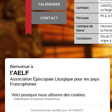
CALENDRIER
attends-
CANTIQ
Cantique
Le Seign
qui vien
Ph 4, 4-
CONTACT
Péricope
Cantique de
Heureuse
Marie
la Parol
Fils du 
Conclusion
règne à