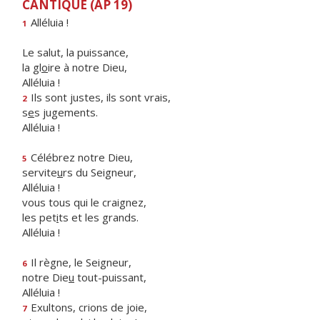
CANTIQUE (AP 19)
Alléluia !
1
Le salut, la puissance,
la gl
o
ire à notre Dieu,
Alléluia !
Ils sont justes, ils sont vrais,
2
s
e
s jugements.
Alléluia !
Célébrez notre Dieu,
5
servite
u
rs du Seigneur,
Alléluia !
vous tous qui le craignez,
les pet
i
ts et les grands.
Alléluia !
Il règne, le Seigneur,
6
notre Die
u
tout-puissant,
Alléluia !
Exultons, crions de joie,
7