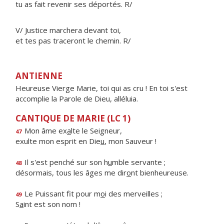
tu as fait revenir ses déportés. R/
V/ Justice marchera devant toi,
et tes pas traceront le chemin. R/
ANTIENNE
Heureuse Vierge Marie, toi qui as cru ! En toi s'est
accomplie la Parole de Dieu, alléluia.
CANTIQUE DE MARIE (LC 1)
Mon âme ex
a
lte le Seigneur,
47
exulte mon esprit en Die
u
, mon Sauveur !
Il s'est penché sur son h
u
mble servante ;
48
désormais, tous les âges me dir
o
nt bienheureuse.
Le Puissant fit pour m
o
i des merveilles ;
49
S
a
int est son nom !