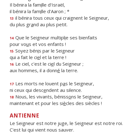
Il bénira la fam
i
lle d'Israël,
il bénira la fam
i
lle d'Aaron ; *
il bénira tous ceux qui craignent le Seigneur,
13
du plus gr
a
nd au plus petit.
Que le Seigneur multipl
i
e ses bienfaits
14
pour vo
u
s et vos enfants !
Soyez bén
i
s par le Seigneur
15
qui a fait le ci
e
l et la terre !
Le ciel, c'est le ci
e
l du Seigneur ;
16
aux hommes, il a donn
é
la terre.
Les morts ne louent p
a
s le Seigneur,
17
ni ceux qui desc
e
ndent au silence.
Nous, les vivants, béniss
o
ns le Seigneur,
18
maintenant et pour les si
è
cles des siècles !
ANTIENNE
Le Seigneur est notre juge, le Seigneur est notre roi.
C'est lui qui vient nous sauver.