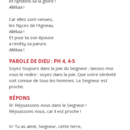
et r
e
ndons-lui la gloire !
Alléluia !
Car elles sont venues,
les N
o
ces de l'Agneau,
Alléluia !
Et pour lui son épouse
a revêt
u
sa parure.
Alléluia !
PAROLE DE DIEU : PH 4, 4-5
Soyez toujours dans la joie du Seigneur ; laissez-moi
vous le redire : soyez dans la joie. Que votre sérénité
soit connue de tous les hommes. Le Seigneur est
proche.
RÉPONS
R/ Réjouissons-nous dans le Seigneur !
Réjouissons-nous, car il est proche !
V/ Tu as aimé, Seigneur, cette terre,