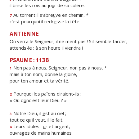
il brise les rois au jo
u
r de sa colère.
Au torrent il s'abre
u
ve en chemin, *
7
c'est pourquoi il redr
e
sse la tête.
ANTIENNE
On verra le Seigneur, il ne ment pas ! S'il semble tarder,
attends-le : à son heure il viendra !
PSAUME : 113B
Non pas à nous, Seigne
u
r, non pas à nous, *
1
mais à ton nom, donne la gloire,
pour ton amo
u
r et ta vérité.
Pourquoi les paï
e
ns diraient-ils :
2
« Où d
o
nc est leur Dieu ? »
Notre Dieu, il
e
st au ciel ;
3
tout ce qu'il ve
u
t, il le fait.
Leurs idoles :
o
r et argent,
4
ouvrages de m
a
ins humaines.