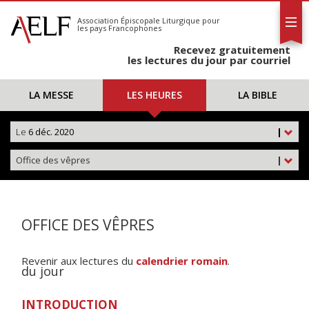
L'AELF
S'abonner
Association Épiscopale Liturgique
pour
les pays Francophones
Calendrier
Recevez gratuitement
Contact
les lectures du jour par courriel
LA MESSE
LES HEURES
LA BIBLE
Le
6 déc. 2020
|
Office des vêpres
|
OFFICE DES VÊPRES
Revenir aux lectures du
calendrier romain
.
du jour
INTRODUCTION