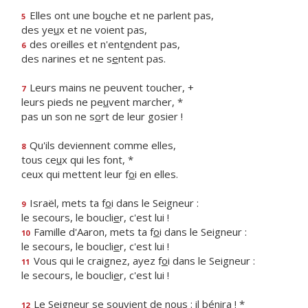
Elles ont une bo
u
che et ne parlent pas,
5
des ye
u
x et ne voient pas,
des oreilles et n'ent
e
ndent pas,
6
des narines et ne s
e
ntent pas.
Leurs mains ne peuvent toucher, +
7
leurs pieds ne pe
u
vent marcher, *
pas un son ne s
o
rt de leur gosier !
Qu'ils deviennent comme elles,
8
tous ce
u
x qui les font, *
ceux qui mettent leur f
o
i en elles.
Israël, mets ta f
o
i dans le Seigneur :
9
le secours, le boucli
e
r, c'est lui !
Famille d'Aaron, mets ta f
o
i dans le Seigneur :
10
le secours, le boucli
e
r, c'est lui !
Vous qui le craignez, ayez f
o
i dans le Seigneur :
11
le secours, le boucli
e
r, c'est lui !
Le Seigneur se souvient de no
u
s : il bénira ! *
12