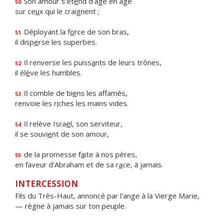
Son amour s'ét
e
nd d'âge en âge
50
sur ce
u
x qui le craignent ;
Déployant la f
o
rce de son bras,
51
il disp
e
rse les superbes.
Il renverse les puiss
a
nts de leurs trônes,
52
il él
è
ve les humbles.
Il comble de bi
e
ns les affamés,
53
renvoie les r
i
ches les mains vides.
Il relève Isra
ë
l, son serviteur,
54
il se souvi
e
nt de son amour,
de la promesse f
a
ite à nos pères,
55
en faveur d'Abraham et de sa r
a
ce, à jamais.
INTERCESSION
Fils du Très-Haut, annoncé par l'ange à la Vierge Marie,
— règne à jamais sur ton peuple.