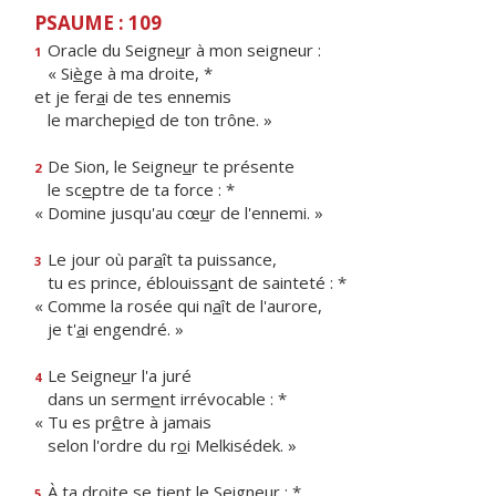
PSAUME : 109
Oracle du Seigne
u
r à mon seigneur :
1
« Si
è
ge à ma droite, *
et je fer
a
i de tes ennemis
le marchepi
e
d de ton trône. »
De Sion, le Seigne
u
r te présente
2
le sc
e
ptre de ta force : *
« Domine jusqu'au cœ
u
r de l'ennemi. »
Le jour où par
a
ît ta puissance,
3
tu es prince, éblouiss
a
nt de sainteté : *
« Comme la rosée qui n
a
ît de l'aurore,
je t'
a
i engendré. »
Le Seigne
u
r l'a juré
4
dans un serm
e
nt irrévocable : *
« Tu es pr
ê
tre à jamais
selon l'ordre du r
o
i Melkisédek. »
À ta droite se ti
e
nt le Seigneur : *
5