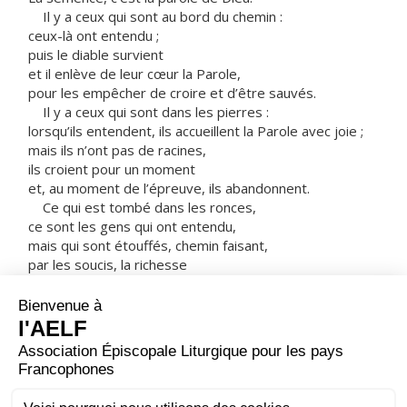
Il y a ceux qui sont au bord du chemin :
ceux-là ont entendu ;
puis le diable survient
et il enlève de leur cœur la Parole,
pour les empêcher de croire et d’être sauvés.
Il y a ceux qui sont dans les pierres :
lorsqu’ils entendent, ils accueillent la Parole avec joie ;
mais ils n’ont pas de racines,
ils croient pour un moment
et, au moment de l’épreuve, ils abandonnent.
Ce qui est tombé dans les ronces,
ce sont les gens qui ont entendu,
mais qui sont étouffés, chemin faisant,
par les soucis, la richesse
et les plaisirs de la vie,
et ne parviennent pas à maturité.
Et ce qui est tombé dans la bonne terre,
ce sont les gens qui ont entendu la Parole
dans un cœur bon et généreux,
qui la retiennent
et portent du fruit par leur persévérance. »