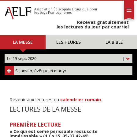
L'AELF
S'abonner
Association Épiscopale Liturgique
pour
les pays Francophones
Calendrier
Recevez gratuitement
Contact
les lectures du jour par courriel
LA MESSE
LES HEURES
LA BIBLE
Le
19 sept. 2020
|
S. Janvier, évêque et martyr
Revenir aux lectures du
calendrier romain
.
LECTURES DE LA MESSE
PREMIÈRE LECTURE
« Ce qui est semé périssable ressuscite
impérissable » (1 Co 15, 35-37.42-49)