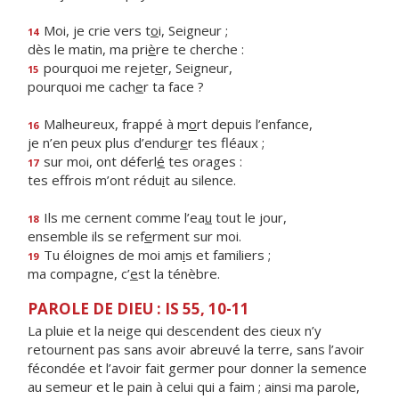
Moi, je crie vers t
o
i, Seigneur ;
14
dès le matin, ma pri
è
re te cherche :
pourquoi me rejet
e
r, Seigneur,
15
pourquoi me cach
e
r ta face ?
Malheureux, frappé à m
o
rt depuis l’enfance,
16
je n’en peux plus d’endur
e
r tes fléaux ;
sur moi, ont déferl
é
tes orages :
17
tes effrois m’ont rédu
i
t au silence.
Ils me cernent comme l’ea
u
tout le jour,
18
ensemble ils se ref
e
rment sur moi.
Tu éloignes de moi am
i
s et familiers ;
19
ma compagne, c’
e
st la ténèbre.
PAROLE DE DIEU : IS 55, 10-11
La pluie et la neige qui descendent des cieux n’y
retournent pas sans avoir abreuvé la terre, sans l’avoir
fécondée et l’avoir fait germer pour donner la semence
au semeur et le pain à celui qui a faim ; ainsi ma parole,