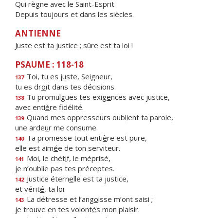
Qui règne avec le Saint-Esprit
Depuis toujours et dans les siècles.
ANTIENNE
Juste est ta justice ; sûre est ta loi !
PSAUME : 118-18
Toi, tu es j
u
ste, Seigneur,
137
tu es dr
o
it dans tes décisions.
Tu promulgues tes exig
e
nces avec justice,
138
avec enti
è
re fidélité.
Quand mes oppresseurs oubl
i
ent ta parole,
139
une arde
u
r me consume.
Ta promesse tout enti
è
re est pure,
140
elle est aim
é
e de ton serviteur.
Moi, le chét
i
f, le méprisé,
141
je n’oublie p
a
s tes préceptes.
Justice étern
e
lle est ta justice,
142
et vérit
é
, ta loi.
La détresse et l’ang
o
isse m’ont saisi ;
143
je trouve en tes volont
é
s mon plaisir.