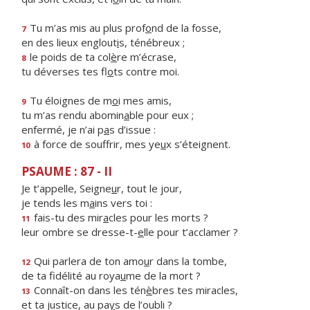
Tu m’as mis au plus prof
o
nd de la fosse,
7
en des lieux englout
i
s, ténébreux ;
le poids de ta col
è
re m’écrase,
8
tu déverses tes fl
o
ts contre moi.
Tu éloignes de m
o
i mes amis,
9
tu m’as rendu abomin
a
ble pour eux ;
enfermé, je n’ai p
a
s d’issue :
à force de souffrir, mes ye
u
x s’éteignent.
10
PSAUME : 87 - II
Je t’appelle, Seigne
u
r, tout le jour,
je tends les m
a
ins vers toi :
fais-tu des mir
a
cles pour les morts ?
11
leur ombre se dresse-t-
e
lle pour t’acclamer ?
Qui parlera de ton amo
u
r dans la tombe,
12
de ta fidélité au roya
u
me de la mort ?
Connaît-on dans les tén
è
bres tes miracles,
13
et ta justice, au pa
y
s de l’oubli ?