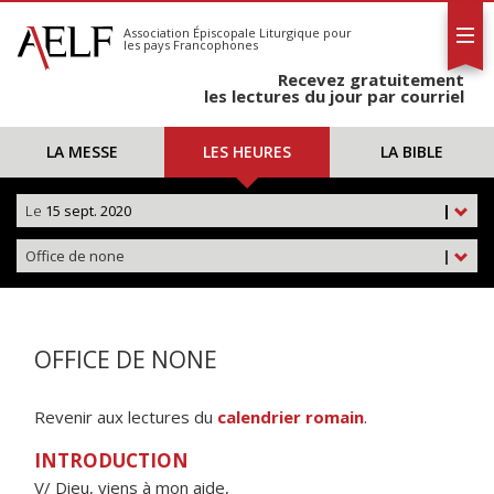
L'AELF
S'abonner
Association Épiscopale Liturgique
pour
les pays Francophones
Calendrier
Recevez gratuitement
Contact
les lectures du jour par courriel
LA MESSE
LES HEURES
LA BIBLE
Le
15 sept. 2020
|
Office de none
|
OFFICE DE NONE
Revenir aux lectures du
calendrier romain
.
INTRODUCTION
V/ Dieu, viens à mon aide,