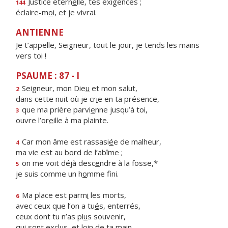
Justice étern
e
lle, tes exigences ;
144
éclaire-m
o
i, et je vivrai.
ANTIENNE
Je t’appelle, Seigneur, tout le jour, je tends les mains
vers toi !
PSAUME : 87 - I
Seigneur, mon Die
u
et mon salut,
2
dans cette nuit où je cr
i
e en ta présence,
que ma prière parvi
e
nne jusqu’à toi,
3
ouvre l’or
e
ille à ma plainte.
Car mon âme est rassasi
é
e de malheur,
4
ma vie est au b
o
rd de l’abîme ;
on me voit déjà desc
e
ndre à la fosse,*
5
je suis comme un h
o
mme fini.
Ma place est parm
i
les morts,
6
avec ceux que l’on a tu
é
s, enterrés,
ceux dont tu n’as pl
u
s souvenir,
qui sont exclus, et l
o
in de ta main.