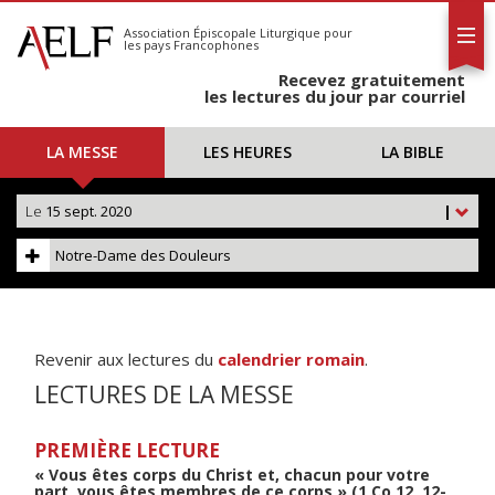
L'AELF
S'abonner
Association Épiscopale Liturgique
pour
les pays Francophones
Calendrier
Recevez gratuitement
Contact
les lectures du jour par courriel
LA MESSE
LES HEURES
LA BIBLE
Le
15 sept. 2020
|
Notre-Dame des Douleurs
Revenir aux lectures du
calendrier romain
.
LECTURES DE LA MESSE
PREMIÈRE LECTURE
« Vous êtes corps du Christ et, chacun pour votre
part, vous êtes membres de ce corps » (1 Co 12, 12-