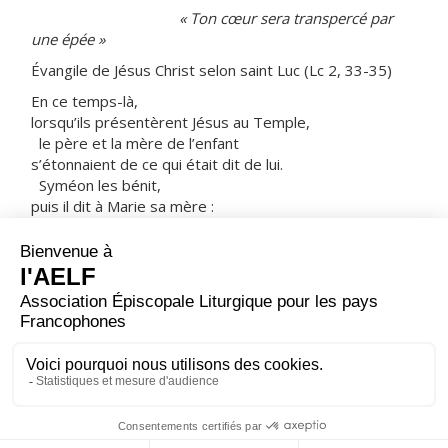
« Ton cœur sera transpercé par
une épée »
Évangile de Jésus Christ selon saint Luc (Lc 2, 33-35)
En ce temps-là,
lorsqu’ils présentèrent Jésus au Temple,
le père et la mère de l’enfant
s’étonnaient de ce qui était dit de lui.
Syméon les bénit,
puis il dit à Marie sa mère :
« Voici que cet enfant
provoquera la chute et le relèvement de beaucoup en
Israël.
Il sera un signe de contradiction
– et toi, ton âme sera traversée d’un glaive – :
ainsi seront dévoilées
les pensées qui viennent du cœur d’un grand nombre. »
– Acclamons la Parole de Dieu.