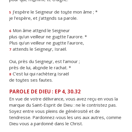
J’espère le Seigneur de to
u
te mon âme ; *
5
je l’espère, et j’att
e
nds sa parole.
Mon âme att
e
nd le Seigneur
6
plus qu’un veilleur ne gu
e
tte l’aurore. *
Plus qu’un veilleur ne gu
e
tte l’aurore,
attends le Seigne
u
r, Israël.
7
Oui, près du Seigne
u
r, est l’amour ;
près de lui, ab
o
nde le rachat. *
C’est lui qui rachèter
a
Israël
8
de to
u
tes ses fautes.
PAROLE DE DIEU : EP 4, 30.32
En vue de votre délivrance, vous avez reçu en vous la
marque du Saint-Esprit de Dieu : ne le contristez pas.
Soyez entre vous pleins de générosité et de
tendresse. Pardonnez-vous les uns aux autres, comme
Dieu vous a pardonné dans le Christ.