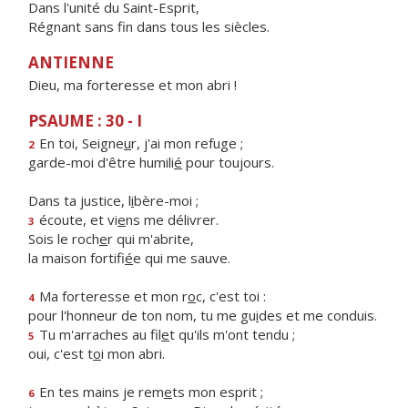
Dans l'unité du Saint-Esprit,
Régnant sans fin dans tous les siècles.
ANTIENNE
Dieu, ma forteresse et mon abri !
PSAUME : 30 - I
En toi, Seigne
u
r, j'ai mon refuge ;
2
garde-moi d'être humili
é
pour toujours.
Dans ta justice, l
i
bère-moi ;
écoute, et vi
e
ns me délivrer.
3
Sois le roch
e
r qui m'abrite,
la maison fortifi
é
e qui me sauve.
Ma forteresse et mon r
o
c, c'est toi :
4
pour l'honneur de ton nom, tu me gu
i
des et me conduis.
Tu m'arraches au fil
e
t qu'ils m'ont tendu ;
5
oui, c'est t
o
i mon abri.
En tes mains je rem
e
ts mon esprit ;
6