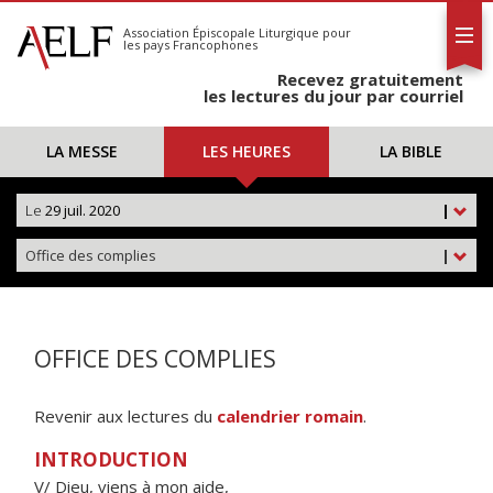
L'AELF
S'abonner
Association Épiscopale Liturgique
pour
les pays Francophones
Calendrier
Recevez gratuitement
Contact
les lectures du jour par courriel
LA MESSE
LES HEURES
LA BIBLE
Le
29 juil. 2020
|
Office des complies
|
OFFICE DES COMPLIES
Revenir aux lectures du
calendrier romain
.
INTRODUCTION
V/ Dieu, viens à mon aide,