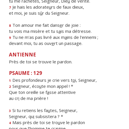
tu me rachètes, Seigneur, Die
u
de vérité.
Je hais les adorate
u
rs de faux dieux,
7
et moi, je suis s
û
r du Seigneur.
Ton amour me fait dans
e
r de joie :
8
tu vois ma misère et tu s
a
is ma détresse.
Tu ne m'as pas livré aux m
a
ins de l'ennemi ;
9
devant moi, tu as ouv
e
rt un passage.
ANTIENNE
Près de toi se trouve le pardon.
PSAUME : 129
Des profondeurs je crie vers t
o
i, Seigneur,
1
Seigneur, éco
u
te mon appel ! *
2
Que ton oreille se f
a
sse attentive
au cr
i
de ma prière !
Si tu retiens les fa
u
tes, Seigneur,
3
Seigneur, qu
i
subsistera ? *
Mais près de toi se tro
u
ve le pardon
4
pour que l’h
o
mme te craigne.