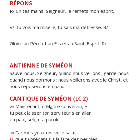
RÉPONS
R/ En tes mains, Seigneur, je remets mon esprit.
V/ Tu vois ma misère, tu sais ma détresse. R/
Gloire au Père et au Fils et au Saint-Esprit. R/
ANTIENNE DE SYMÉON
Sauve-nous, Seigneur, quand nous veillons ; garde-nous
quand nous dormons : nous veillerons avec le Christ, et
nous reposerons en paix.
CANTIQUE DE SYMÉON (LC 2)
Maintenant, ô M
a
ître souverain, +
29
tu peux laisser ton servite
u
r s'en aller
en paix, sel
o
n ta parole.
Car mes yeux ont v
u
le salut
30
que tu préparais à la f
a
ce des peuples :
31