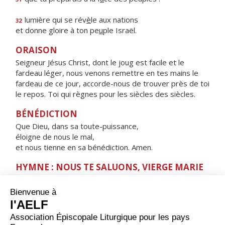
lumière qui se rév
è
le aux nations
32
et donne gloire à ton pe
u
ple Israël.
ORAISON
Seigneur Jésus Christ, dont le joug est facile et le
fardeau léger, nous venons remettre en tes mains le
fardeau de ce jour, accorde-nous de trouver près de toi
le repos. Toi qui règnes pour les siècles des siècles.
BÉNÉDICTION
Que Dieu, dans sa toute-puissance,
éloigne de nous le mal,
et nous tienne en sa bénédiction. Amen.
HYMNE : NOUS TE SALUONS, VIERGE MARIE
Nous te saluons, Vierge Marie,
servante du Seigneur.
Ta foi nous a donné
l'Enfant de la promesse,
la source de la vie.