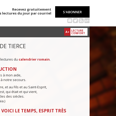
Recevez gratuitement
S'ABONNER
s lectures du jour par courriel
API
LECTURE
A+
CONFORT
 DE TIERCE
 lectures du
calendrier romain
.
UCTION
ns à mon aide,
 à notre secours.
e, et au Fils et au Saint-Esprit,
st, qui était et qui vient,
cles des siècles.
ia.)
 VOICI LE TEMPS, ESPRIT TRÈS