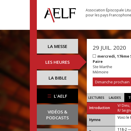
Association Épiscopale Lit
pour les pays Francophon
LA MESSE
29 JUIL. 2020
mercredi, 17ème
Paire
LES HEURES
Ste Marthe
Mémoire
LA BIBLE
Dimanche prochain
L'AELF
LECTURES
LAUDES
T
V/ Dieu,
Introduction
R/ Seign
VIDÉOS &
PODCASTS
Voici le
...
Hymne
118-2 