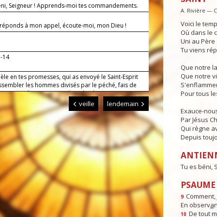
éni, Seigneur ! Apprends-moi tes commandements.
A. Rivière — 
Voici le temp
i réponds à mon appel, écoute-moi, mon Dieu !
Où dans le c
Uni au Père e
Tu viens rép
3-14
Que notre l
Que notre vi
dèle en tes promesses, qui as envoyé le Saint-Esprit
S'enflammen
ssembler les hommes divisés par le péché, fais de
 artisans de ta paix. Par Jésus, le Christ, notre
Pour tous l
r. Amen.
veille
lendemain
Exauce-nous
Par Jésus Chr
Qui règne av
Depuis toujo
ANTIEN
Tu es béni,
PSAUME :
Comment, j
9
En observ
a
n
De tout 
10