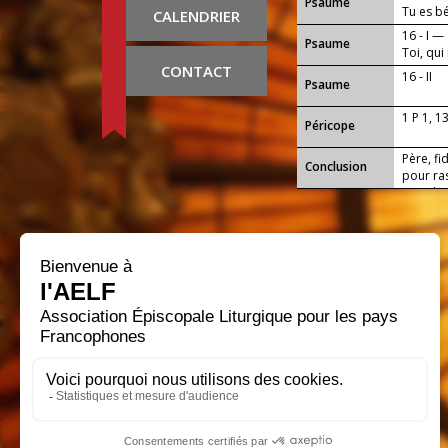
Psaume
Tu es b
CALENDRIER
16 - I —
Psaume
Toi, qu
CONTACT
16 - II
Psaume
1 P 1, 1
Péricope
Père, fi
Conclusion
pour ra
nous les
Seigneu