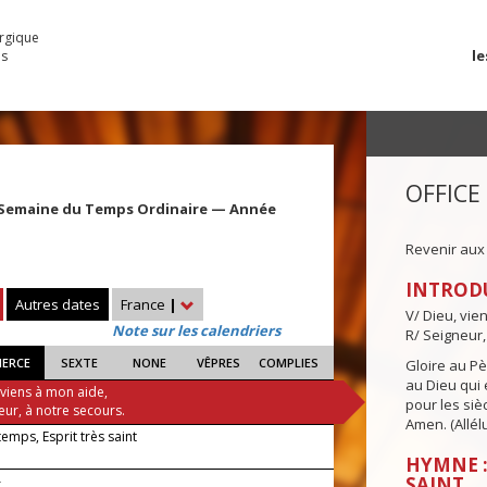
urgique
le
es
OFFICE
 Semaine du Temps Ordinaire — Année
Revenir aux
INTROD
Autres dates
France
|
V/ Dieu, vie
Note sur les calendriers
R/ Seigneur,
IERCE
SEXTE
NONE
VÊPRES
COMPLIES
Gloire au Pèr
au Dieu qui e
 viens à mon aide,
pour les siè
eur, à notre secours.
Amen. (Allélu
 temps, Esprit très saint
HYMNE :
—
SAINT