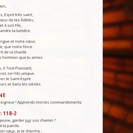
CNPL
s, Esprit très saint,
œur de tes fidèles,
t à son Fils,
andre ta lumière.
angue et notre cœur,
e, que notre force
t de ta charité
es hommes que tu aimes.
, ô Tout-Puissant,
ist, ton Fils unique,
ec le Saint-Esprit
urs et dans les siècles.
NE
 Seigneur ! Apprends-moi tes commandements.
 118-2
eune, garder p
u
r son chemin ?
t ta parole.
mon cœ
u
r, je te cherche ;