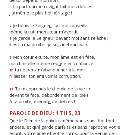
de toi dép
e
nd mon sort.
La part qui me revi
e
nt fait mes délices ;
6
j'ai même le plus b
e
l héritage !
Je bénis le Seigne
u
r qui me conseille :
7
même la nuit mon cœ
u
r m'avertit.
Je garde le Seigneur devant m
o
i sans relâche ;
8
il est à ma droite : je su
i
s inébranlable.
Mon cœur exulte, mon
â
me est en fête,
9
ma chair elle-même rep
o
se en confiance :
tu ne peux m'abandonn
e
r à la mort
10
ni laisser ton ami v
o
ir la corruption.
Tu m'apprends le chemin de la vie : +
11
devant ta face, débordem
e
nt de joie !
À ta droite, éternit
é
de délices !
PAROLE DE DIEU : 1 TH 5, 23
Que le Dieu de la paix lui-même vous sanctifie tout
entiers, et qu’il garde parfaits et sans reproche votre
esprit, votre âme et votre corps, pour la venue de