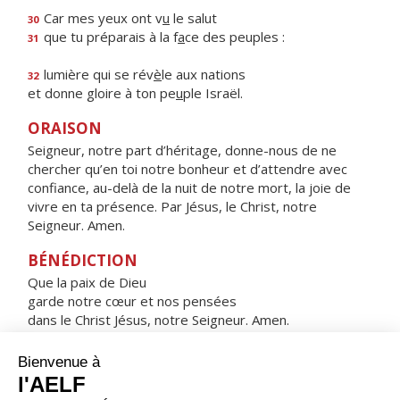
Car mes yeux ont v
u
le salut
30
que tu préparais à la f
a
ce des peuples :
31
lumière qui se rév
è
le aux nations
32
et donne gloire à ton pe
u
ple Israël.
ORAISON
Seigneur, notre part d’héritage, donne-nous de ne
chercher qu’en toi notre bonheur et d’attendre avec
confiance, au-delà de la nuit de notre mort, la joie de
vivre en ta présence. Par Jésus, le Christ, notre
Seigneur. Amen.
BÉNÉDICTION
Que la paix de Dieu
garde notre cœur et nos pensées
dans le Christ Jésus, notre Seigneur. Amen.
HYMNE : SOUS L'ABRI DE TA MISÉRICORDE
Sous l'abri de ta miséricorde,
nous nous réfugions, Sainte Mère de Dieu.