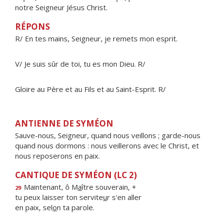
notre Seigneur Jésus Christ.
RÉPONS
R/ En tes mains, Seigneur, je remets mon esprit.
V/ Je suis sûr de toi, tu es mon Dieu. R/
Gloire au Père et au Fils et au Saint-Esprit. R/
ANTIENNE DE SYMÉON
Sauve-nous, Seigneur, quand nous veillons ; garde-nous
quand nous dormons : nous veillerons avec le Christ, et
nous reposerons en paix.
CANTIQUE DE SYMÉON (LC 2)
Maintenant, ô M
a
ître souverain, +
29
tu peux laisser ton servite
u
r s'en aller
en paix, sel
o
n ta parole.