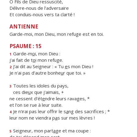
Ô Fils de Dieu ressuscité,
Délivre-nous de l'adversaire
Et conduis-nous vers ta clarté !
ANTIENNE
Garde-moi, mon Dieu, mon refuge est en toi.
PSAUME : 15
Garde-m
o
i, mon Dieu :
1
j'ai fait de t
o
i mon refuge.
J'ai dit au Seigneur : « Tu
e
s mon Dieu !
2
Je n'ai pas d'autre bonhe
u
r que toi. »
Toutes les idoles du pays,
3
ces die
u
x que j'aimais, +
ne cessent d'ét
e
ndre leurs ravages, *
et l'on se rue à leur suite.
Je n'irai pas leur offrir le s
a
ng des sacrifices ; *
4
leur nom ne viendra p
a
s sur mes lèvres !
Seigneur, mon part
a
ge et ma coupe :
5