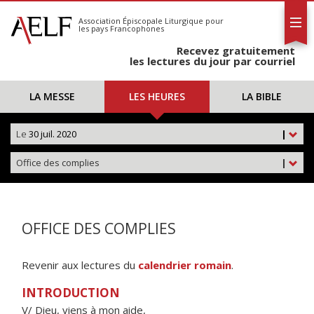
L'AELF
S'abonner
Association Épiscopale Liturgique
pour
les pays Francophones
Calendrier
Recevez gratuitement
Contact
les lectures du jour par courriel
LA MESSE
LES HEURES
LA BIBLE
Le
30 juil. 2020
|
Office des complies
|
OFFICE DES COMPLIES
Revenir aux lectures du
calendrier romain
.
INTRODUCTION
V/ Dieu, viens à mon aide,