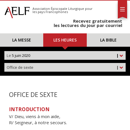
L'AELF
S'abonner
Association Épiscopale Liturgique
pour
les pays Francophones
Calendrier
Recevez gratuitement
Contact
les lectures du jour par courriel
LA MESSE
LES HEURES
LA BIBLE
Le
5 juin 2020
|
Office de sexte
|
OFFICE DE SEXTE
INTRODUCTION
V/ Dieu, viens à mon aide,
R/ Seigneur, à notre secours.