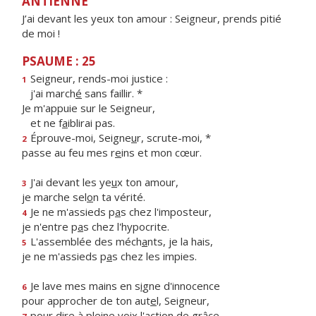
ANTIENNE
J’ai devant les yeux ton amour : Seigneur, prends pitié
de moi !
PSAUME : 25
Seigneur, rends-moi justice :
1
j'ai march
é
sans faillir. *
Je m'appuie sur le Seigneur,
et ne f
a
iblirai pas.
Éprouve-moi, Seigne
u
r, scrute-moi, *
2
passe au feu mes r
e
ins et mon cœur.
J'ai devant les ye
u
x ton amour,
3
je marche sel
o
n ta vérité.
Je ne m'assieds p
a
s chez l'imposteur,
4
je n'entre p
a
s chez l'hypocrite.
L'assemblée des méch
a
nts, je la hais,
5
je ne m'assieds p
a
s chez les impies.
Je lave mes mains en s
i
gne d'innocence
6
pour approcher de ton aut
e
l, Seigneur,
pour dire à pleine v
o
ix l'action de grâce