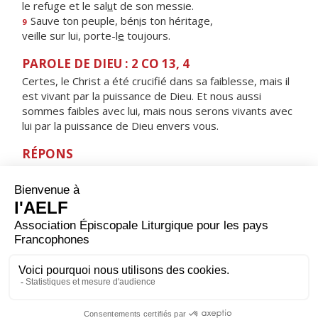
le refuge et le sal
u
t de son messie.
Sauve ton peuple, bén
i
s ton héritage,
9
veille sur lui, porte-l
e
toujours.
PAROLE DE DIEU : 2 CO 13, 4
Certes, le Christ a été crucifié dans sa faiblesse, mais il
est vivant par la puissance de Dieu. Et nous aussi
sommes faibles avec lui, mais nous serons vivants avec
lui par la puissance de Dieu envers vous.
RÉPONS
V/ Mon âme est collée à la poussière ;
fais-moi vivre selon ta parole.
ORAISON
Nous te prions, Seigneur Jésus Christ, à l’heure où tu fus
élevé sur la croix pour le rachat du monde et où les
ténèbres couvraient toute la terre : accorde-nous
toujours la lumière qui nous guidera jusqu’à la vraie vie.
Toi qui règnes pour les siècles des siècles. Amen.