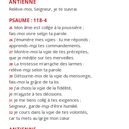
ANTIENNE
Relève-moi, Seigneur, je te suivrai.
PSAUME : 118-4
Mon âme est coll
é
e à la poussière ;
25
fais-moi vivre sel
o
n ta parole.
J’énumère mes v
o
ies : tu me réponds ;
26
apprends-m
o
i tes commandements.
Montre-moi la v
o
ie de tes préceptes,
27
que je méd
i
te sur tes merveilles.
La tristesse m’arr
a
che des larmes :
28
relève-m
o
i selon ta parole.
Détourne-moi de la v
o
ie du mensonge,
29
fais-moi la gr
â
ce de ta loi.
J’ai choisi la v
o
ie de la fidélité,
30
je m’aj
u
ste à tes décisions.
Je me tiens coll
é
à tes exigences ;
31
Seigneur, garde-m
o
i d’être humilié.
Je cours dans la v
o
ie de tes volontés,
32
car tu mets au l
a
rge mon cœur.