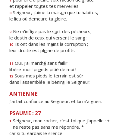
7
et rappeler to
u
tes tes merveilles.
Seigneur, j'aime la mais
o
n que tu habites,
8
le lieu où deme
u
re ta gloire.
Ne m'inflige pas le s
o
rt des pécheurs,
9
le destin de ceux qui v
e
rsent le sang :
ils ont dans les m
a
ins la corruption ;
10
leur droite est pl
e
ine de profits.
Oui, j'ai march
é
sans faillir :
11
libère-moi ! pr
e
nds pitié de moi !
Sous mes pieds le terr
a
in est sûr ;
12
dans l'assemblée je bénir
a
i le Seigneur.
ANTIENNE
J’ai fait confiance au Seigneur, et lui m’a guéri.
PSAUME : 27
Seigneur, mon rocher, c'est t
o
i que j'appelle : +
1
ne reste p
a
s sans me répondre, *
car si tu gard
a
is le silence,