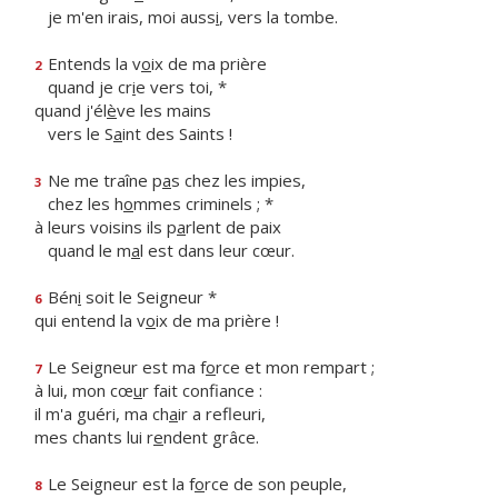
je m'en irais, moi auss
i
, vers la tombe.
Entends la v
o
ix de ma prière
2
quand je cr
i
e vers toi, *
quand j'él
è
ve les mains
vers le S
a
int des Saints !
Ne me traîne p
a
s chez les impies,
3
chez les h
o
mmes criminels ; *
à leurs voisins ils p
a
rlent de paix
quand le m
a
l est dans leur cœur.
Bén
i
soit le Seigneur *
6
qui entend la v
o
ix de ma prière !
Le Seigneur est ma f
o
rce et mon rempart ;
7
à lui, mon cœ
u
r fait confiance :
il m'a guéri, ma ch
a
ir a refleuri,
mes chants lui r
e
ndent grâce.
Le Seigneur est la f
o
rce de son peuple,
8