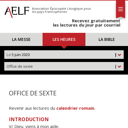
L'AELF
S'abonner
Association Épiscopale Liturgique
pour
les pays Francophones
Calendrier
Recevez gratuitement
Contact
les lectures du jour par courriel
LA MESSE
LES HEURES
LA BIBLE
Le
5 juin 2020
|
Office de sexte
|
OFFICE DE SEXTE
Revenir aux lectures du
calendrier romain
.
INTRODUCTION
V/ Dieu, viens à mon aide,