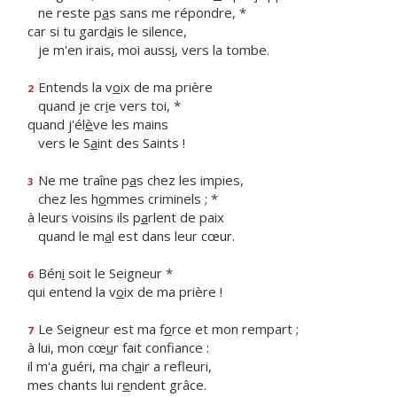
ne reste p
a
s sans me répondre, *
car si tu gard
a
is le silence,
je m'en irais, moi auss
i
, vers la tombe.
Entends la v
o
ix de ma prière
2
quand je cr
i
e vers toi, *
quand j'él
è
ve les mains
vers le S
a
int des Saints !
Ne me traîne p
a
s chez les impies,
3
chez les h
o
mmes criminels ; *
à leurs voisins ils p
a
rlent de paix
quand le m
a
l est dans leur cœur.
Bén
i
soit le Seigneur *
6
qui entend la v
o
ix de ma prière !
Le Seigneur est ma f
o
rce et mon rempart ;
7
à lui, mon cœ
u
r fait confiance :
il m'a guéri, ma ch
a
ir a refleuri,
mes chants lui r
e
ndent grâce.