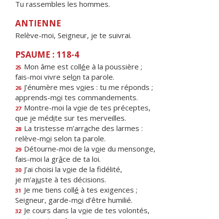
Tu rassembles les hommes.
ANTIENNE
Relève-moi, Seigneur, je te suivrai.
PSAUME : 118-4
Mon âme est coll
é
e à la poussière ;
25
fais-moi vivre sel
o
n ta parole.
J’énumère mes v
o
ies : tu me réponds ;
26
apprends-m
o
i tes commandements.
Montre-moi la v
o
ie de tes préceptes,
27
que je méd
i
te sur tes merveilles.
La tristesse m’arr
a
che des larmes :
28
relève-m
o
i selon ta parole.
Détourne-moi de la v
o
ie du mensonge,
29
fais-moi la gr
â
ce de ta loi.
J’ai choisi la v
o
ie de la fidélité,
30
je m’aj
u
ste à tes décisions.
Je me tiens coll
é
à tes exigences ;
31
Seigneur, garde-m
o
i d’être humilié.
Je cours dans la v
o
ie de tes volontés,
32