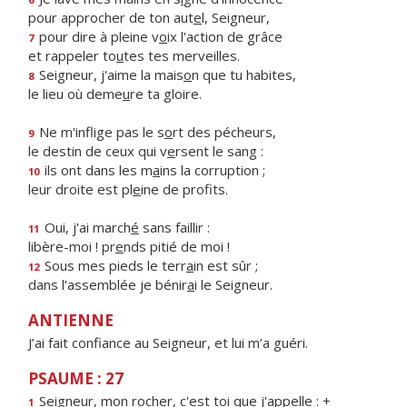
pour approcher de ton aut
e
l, Seigneur,
pour dire à pleine v
o
ix l'action de grâce
7
et rappeler to
u
tes tes merveilles.
Seigneur, j'aime la mais
o
n que tu habites,
8
le lieu où deme
u
re ta gloire.
Ne m'inflige pas le s
o
rt des pécheurs,
9
le destin de ceux qui v
e
rsent le sang :
ils ont dans les m
a
ins la corruption ;
10
leur droite est pl
e
ine de profits.
Oui, j'ai march
é
sans faillir :
11
libère-moi ! pr
e
nds pitié de moi !
Sous mes pieds le terr
a
in est sûr ;
12
dans l'assemblée je bénir
a
i le Seigneur.
ANTIENNE
J’ai fait confiance au Seigneur, et lui m’a guéri.
PSAUME : 27
Seigneur, mon rocher, c'est t
o
i que j'appelle : +
1