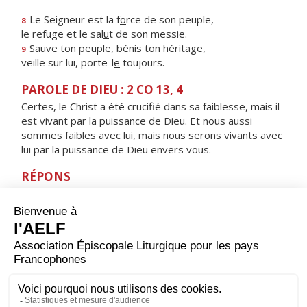
Le Seigneur est la f
o
rce de son peuple,
8
le refuge et le sal
u
t de son messie.
Sauve ton peuple, bén
i
s ton héritage,
9
veille sur lui, porte-l
e
toujours.
PAROLE DE DIEU : 2 CO 13, 4
Certes, le Christ a été crucifié dans sa faiblesse, mais il
est vivant par la puissance de Dieu. Et nous aussi
sommes faibles avec lui, mais nous serons vivants avec
lui par la puissance de Dieu envers vous.
RÉPONS
V/ Mon âme est collée à la poussière ;
fais-moi vivre selon ta parole.
ORAISON
Nous te prions, Seigneur Jésus Christ, à l’heure où tu fus
élevé sur la croix pour le rachat du monde et où les
ténèbres couvraient toute la terre : accorde-nous
toujours la lumière qui nous guidera jusqu’à la vraie vie.