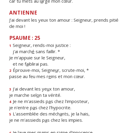
car tu mets au l
a
rge mon cœur.
ANTIENNE
J’ai devant les yeux ton amour : Seigneur, prends pitié
de moi !
PSAUME : 25
Seigneur, rends-moi justice :
1
j'ai march
é
sans faillir. *
Je m'appuie sur le Seigneur,
et ne f
a
iblirai pas.
Éprouve-moi, Seigne
u
r, scrute-moi, *
2
passe au feu mes r
e
ins et mon cœur.
J'ai devant les ye
u
x ton amour,
3
je marche sel
o
n ta vérité.
Je ne m'assieds p
a
s chez l'imposteur,
4
je n'entre p
a
s chez l'hypocrite.
L'assemblée des méch
a
nts, je la hais,
5
je ne m'assieds p
a
s chez les impies.
Je lave mes mains en s
i
gne d'innocence
6