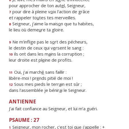
pour approcher de ton aut
e
l, Seigneur,
pour dire à pleine v
o
ix l'action de grâce
7
et rappeler to
u
tes tes merveilles.
Seigneur, j'aime la mais
o
n que tu habites,
8
le lieu où deme
u
re ta gloire.
Ne m'inflige pas le s
o
rt des pécheurs,
9
le destin de ceux qui v
e
rsent le sang :
ils ont dans les m
a
ins la corruption ;
10
leur droite est pl
e
ine de profits.
Oui, j'ai march
é
sans faillir :
11
libère-moi ! pr
e
nds pitié de moi !
Sous mes pieds le terr
a
in est sûr ;
12
dans l'assemblée je bénir
a
i le Seigneur.
ANTIENNE
J’ai fait confiance au Seigneur, et lui m’a guéri.
PSAUME : 27
Seigneur, mon rocher, c'est t
o
i que j'appelle : +
1