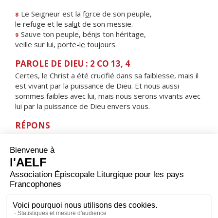
Le Seigneur est la f
o
rce de son peuple,
8
le refuge et le sal
u
t de son messie.
Sauve ton peuple, bén
i
s ton héritage,
9
veille sur lui, porte-l
e
toujours.
PAROLE DE DIEU : 2 CO 13, 4
Certes, le Christ a été crucifié dans sa faiblesse, mais il
est vivant par la puissance de Dieu. Et nous aussi
sommes faibles avec lui, mais nous serons vivants avec
lui par la puissance de Dieu envers vous.
RÉPONS
V/ Mon âme est collée à la poussière ;
fais-moi vivre selon ta parole.
ORAISON
Nous te prions, Seigneur Jésus Christ, à l’heure où tu fus
élevé sur la croix pour le rachat du monde et où les
ténèbres couvraient toute la terre : accorde-nous
toujours la lumière qui nous guidera jusqu’à la vraie vie.