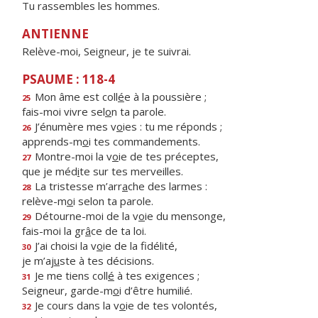
Tu rassembles les hommes.
ANTIENNE
Relève-moi, Seigneur, je te suivrai.
PSAUME : 118-4
Mon âme est coll
é
e à la poussière ;
25
fais-moi vivre sel
o
n ta parole.
J’énumère mes v
o
ies : tu me réponds ;
26
apprends-m
o
i tes commandements.
Montre-moi la v
o
ie de tes préceptes,
27
que je méd
i
te sur tes merveilles.
La tristesse m’arr
a
che des larmes :
28
relève-m
o
i selon ta parole.
Détourne-moi de la v
o
ie du mensonge,
29
fais-moi la gr
â
ce de ta loi.
J’ai choisi la v
o
ie de la fidélité,
30
je m’aj
u
ste à tes décisions.
Je me tiens coll
é
à tes exigences ;
31
Seigneur, garde-m
o
i d’être humilié.
Je cours dans la v
o
ie de tes volontés,
32