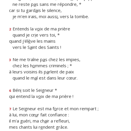
ne reste p
a
s sans me répondre, *
car si tu gard
a
is le silence,
je m'en irais, moi auss
i
, vers la tombe.
Entends la v
o
ix de ma prière
2
quand je cr
i
e vers toi, *
quand j'él
è
ve les mains
vers le S
a
int des Saints !
Ne me traîne p
a
s chez les impies,
3
chez les h
o
mmes criminels ; *
à leurs voisins ils p
a
rlent de paix
quand le m
a
l est dans leur cœur.
Bén
i
soit le Seigneur *
6
qui entend la v
o
ix de ma prière !
Le Seigneur est ma f
o
rce et mon rempart ;
7
à lui, mon cœ
u
r fait confiance :
il m'a guéri, ma ch
a
ir a refleuri,
mes chants lui r
e
ndent grâce.