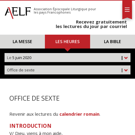
L'AELF
S'abonner
Association Épiscopale Liturgique
pour
les pays Francophones
Calendrier
Recevez gratuitement
Contact
les lectures du jour par courriel
LA MESSE
LES HEURES
LA BIBLE
Le
5 juin 2020
|
Office de sexte
|
OFFICE DE SEXTE
Revenir aux lectures du
calendrier romain
.
INTRODUCTION
V/ Dieu, viens à mon aide,