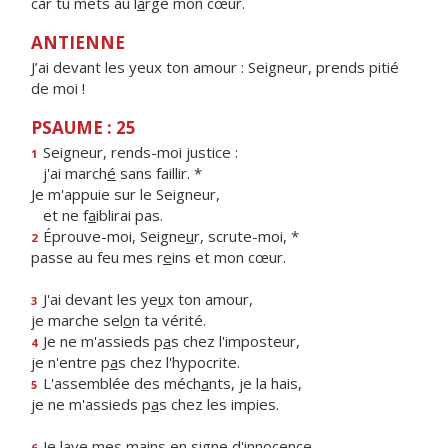
car tu mets au l
a
rge mon cœur.
ANTIENNE
J’ai devant les yeux ton amour : Seigneur, prends pitié
de moi !
PSAUME : 25
Seigneur, rends-moi justice :
1
j'ai march
é
sans faillir. *
Je m'appuie sur le Seigneur,
et ne f
a
iblirai pas.
Éprouve-moi, Seigne
u
r, scrute-moi, *
2
passe au feu mes r
e
ins et mon cœur.
J'ai devant les ye
u
x ton amour,
3
je marche sel
o
n ta vérité.
Je ne m'assieds p
a
s chez l'imposteur,
4
je n'entre p
a
s chez l'hypocrite.
L'assemblée des méch
a
nts, je la hais,
5
je ne m'assieds p
a
s chez les impies.
Je lave mes mains en s
i
gne d'innocence
6