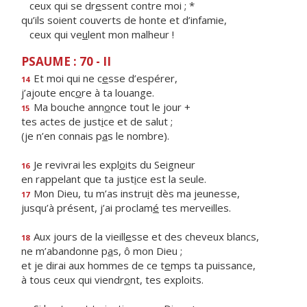
ceux qui se dr
e
ssent contre moi ; *
qu’ils soient couverts de honte et d’infamie,
ceux qui ve
u
lent mon malheur !
PSAUME : 70 - II
Et moi qui ne c
e
sse d’espérer,
14
j’ajoute enc
o
re à ta louange.
Ma bouche ann
o
nce tout le jour +
15
tes actes de just
i
ce et de salut ;
(je n’en connais p
a
s le nombre).
Je revivrai les expl
o
its du Seigneur
16
en rappelant que ta just
i
ce est la seule.
Mon Dieu, tu m’as instru
i
t dès ma jeunesse,
17
jusqu’à présent, j’ai proclam
é
tes merveilles.
Aux jours de la vieill
e
sse et des cheveux blancs,
18
ne m’abandonne p
a
s, ô mon Dieu ;
et je dirai aux hommes de ce t
e
mps ta puissance,
à tous ceux qui viendr
o
nt, tes exploits.