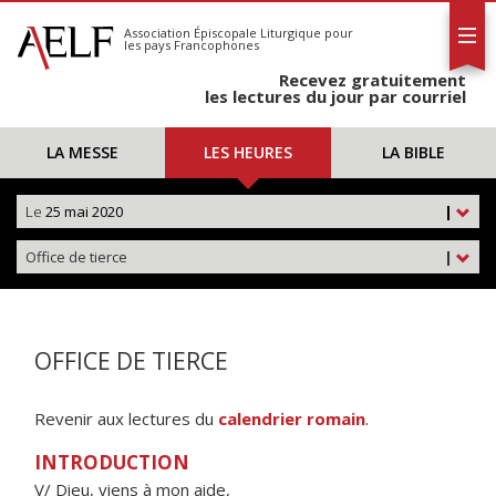
L'AELF
S'abonner
Association Épiscopale Liturgique
pour
les pays Francophones
Calendrier
Recevez gratuitement
Contact
les lectures du jour par courriel
LA MESSE
LES HEURES
LA BIBLE
Le
25 mai 2020
|
Office de tierce
|
OFFICE DE TIERCE
Revenir aux lectures du
calendrier romain
.
INTRODUCTION
V/ Dieu, viens à mon aide,