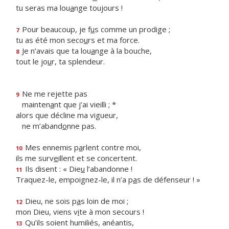
tu seras ma lou
a
nge toujours !
Pour beaucoup, je f
u
s comme un prodige ;
7
tu as été mon seco
u
rs et ma force.
Je n’avais que ta lou
a
nge à la bouche,
8
tout le jo
u
r, ta splendeur.
Ne me rejette pas
9
mainten
a
nt que j’ai vieilli ; *
alors que décline ma vigueur,
ne m’aband
o
nne pas.
Mes ennemis p
a
rlent contre moi,
10
ils me surv
e
illent et se concertent.
Ils disent : « Die
u
l’abandonne !
11
Traquez-le, empoignez-le, il n’a p
a
s de défenseur ! »
Dieu, ne sois p
a
s loin de moi ;
12
mon Dieu, viens v
i
te à mon secours !
Qu’ils soient humiliés, anéantis,
13