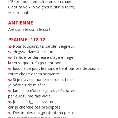
L'Esprit nous entraîne en son chant :
C'est ta voix, ô Seigneur, sur la terre,
Maintenant.
ANTIENNE
Alléluia, alléluia, alléluia !
PSAUME : 118-12
Pour toujours, ta par
o
le, Seigneur,
89
se dr
e
sse dans les cieux.
Ta fidélité deme
u
re d’âge en âge,
90
la terre que tu fix
a
s tient bon.
Jusqu’à ce jour, le monde ti
e
nt par tes décisions :
91
toute ch
o
se est ta servante.
Si je n’avais mon plais
i
r dans ta loi,
92
je périr
a
is de misère.
Jamais je n’oublier
a
i tes préceptes :
93
par e
u
x tu me fais vivre.
Je suis à t
o
i : sauve-moi,
94
car je ch
e
rche tes préceptes.
Des impies esc
o
mptent ma perte :
95