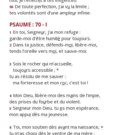
moi, je réfléch
i
s à tes exigences.
De toute perfection, j’ai v
u
la limite ;
96
tes volontés sont d’une ample
u
r infinie.
PSAUME : 70 - I
En toi, Seigne
u
r, j’ai mon refuge :
1
garde-moi d’être humili
é
pour toujours.
Dans ta justice, défends-m
o
i, libère-moi,
2
tends l’oreille vers m
o
i, et sauve-moi.
Sois le rocher qui m’accueille,
3
toujo
u
rs accessible ; *
tu as résolu de me sauver :
ma forteresse et mon r
o
c, c’est toi !
Mon Dieu, libère-moi des m
a
ins de l’impie,
4
des prises du fo
u
rbe et du violent.
Seigneur mon Dieu, tu
e
s mon espérance,
5
mon appu
i
dès ma jeunesse.
Toi, mon soutien dès av
a
nt ma naissance, +
6
tu m’as choisi dès le v
e
ntre de ma mère ;