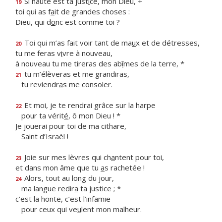
Si haute est ta just
i
ce, mon Dieu, +
19
toi qui as f
a
it de grandes choses :
Dieu, qui d
o
nc est comme toi ?
Toi qui m’as fait voir tant de ma
u
x et de détresses,
20
tu me feras v
i
vre à nouveau,
à nouveau tu me tireras des ab
î
mes de la terre, *
tu m’élèveras et me grandiras,
21
tu reviendr
a
s me consoler.
Et moi, je te rendrai grâce sur la harpe
22
pour ta vérit
é
, ô mon Dieu ! *
Je jouerai pour toi de ma cithare,
S
a
int d’Israël !
Joie sur mes lèvres qui ch
a
ntent pour toi,
23
et dans mon âme que tu
a
s rachetée !
Alors, tout au long du jour,
24
ma langue redir
a
ta justice ; *
c’est la honte, c’est l’infamie
pour ceux qui ve
u
lent mon malheur.