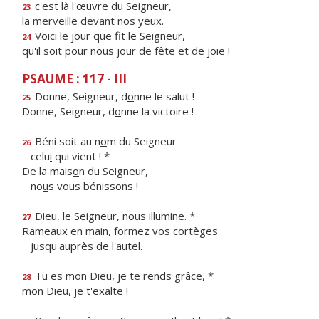
c'est là l'œ
u
vre du Seigneur,
23
la merv
e
ille devant nos yeux.
Voici le jour que f
t le Seigneur,
24
qu'il soit pour nous jour de f
ê
te et de joie !
PSAUME : 117 - III
Donne, Seigneur, d
o
nne le salut !
25
Donne, Seigneur, d
o
nne la victoire !
Béni soit au n
o
m du Seigneur
26
celu
i
qui vient ! *
De la mais
o
n du Seigneur,
no
u
s vous bénissons !
Dieu, le Seigne
u
r, nous illumine. *
27
Rameaux en main, formez vos cortèges
jusqu'aupr
è
s de l'autel.
Tu es mon Die
u
, je te rends grâce, *
28
mon Die
u
, je t'exalte !