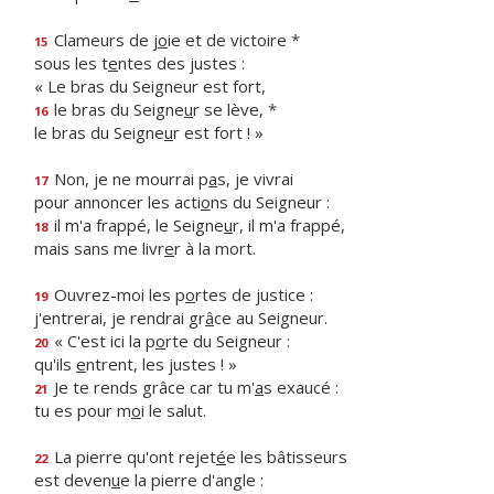
Clameurs de j
o
ie et de victoire *
15
sous les t
e
ntes des justes :
« Le bras du Seigneur est fort,
le bras du Seigne
u
r se lève, *
16
le bras du Seigne
u
r est fort ! »
Non, je ne mourrai p
a
s, je vivrai
17
pour annoncer les acti
o
ns du Seigneur :
il m'a frappé, le Seigne
u
r, il m'a frappé,
18
mais sans me livr
e
r à la mort.
Ouvrez-moi les p
o
rtes de justice :
19
j'entrerai, je rendrai gr
â
ce au Seigneur.
« C'est ici la p
o
rte du Seigneur :
20
qu'ils
e
ntrent, les justes ! »
Je te rends grâce car tu m'
a
s exaucé :
21
tu es pour m
o
i le salut.
La pierre qu'ont rejet
é
e les bâtisseurs
22
est deven
u
e la pierre d'angle :