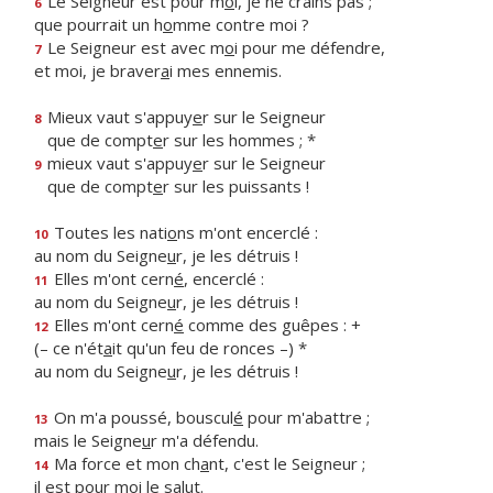
Le Seigneur est pour m
o
i, je ne crains pas ;
6
que pourrait un h
o
mme contre moi ?
Le Seigneur est avec m
o
i pour me défendre,
7
et moi, je braver
a
i mes ennemis.
Mieux vaut s'appuy
e
r sur le Seigneur
8
que de compt
e
r sur les hommes ; *
mieux vaut s'appuy
e
r sur le Seigneur
9
que de compt
e
r sur les puissants !
Toutes les nati
o
ns m'ont encerclé :
10
au nom du Seigne
u
r, je les détruis !
Elles m'ont cern
é
, encerclé :
11
au nom du Seigne
u
r, je les détruis !
Elles m'ont cern
é
comme des guêpes : +
12
(– ce n'ét
a
it qu'un feu de ronces –) *
au nom du Seigne
u
r, je les détruis !
On m'a poussé, bouscul
é
pour m'abattre ;
13
mais le Seigne
u
r m'a défendu.
Ma force et mon ch
a
nt, c'est le Seigneur ;
14
il est pour m
o
i le salut.