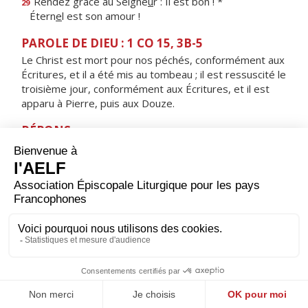
Rendez grâce au Seigne
u
r : Il est bon ! *
29
Étern
e
l est son amour !
PAROLE DE DIEU : 1 CO 15, 3B-5
Le Christ est mort pour nos péchés, conformément aux
Écritures, et il a été mis au tombeau ; il est ressuscité le
troisième jour, conformément aux Écritures, et il est
apparu à Pierre, puis aux Douze.
RÉPONS
V/ Le Seigneur est vraiment ressuscité, alléluia :
il est apparu à Simon, alléluia.
ORAISON
Entends notre prière, Seigneur : nous croyons que le
Sauveur des hommes est auprès de toi dans la gloire ;
fais-nous croire aussi qu’il est encore avec nous jusqu’à
la fin des temps, comme il nous l’a promis.