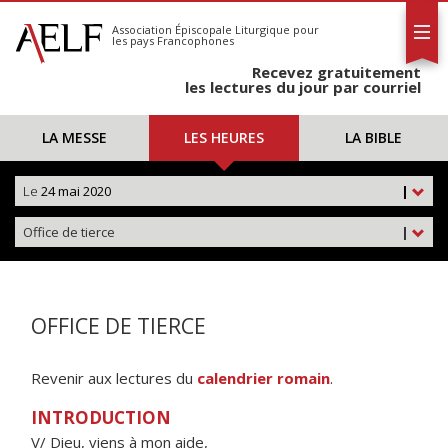
L'AELF
S'abonner
Association Épiscopale Liturgique
pour
les pays Francophones
Calendrier
Recevez gratuitement
Contact
les lectures du jour par courriel
LA MESSE
LES HEURES
LA BIBLE
Le
24 mai 2020
|
Office de tierce
|
OFFICE DE TIERCE
Revenir aux lectures du
calendrier romain
.
INTRODUCTION
V/ Dieu, viens à mon aide,