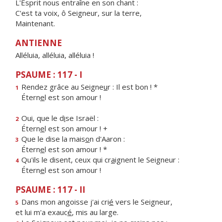
L'Esprit nous entraîne en son chant :
C'est ta voix, ô Seigneur, sur la terre,
Maintenant.
ANTIENNE
Alléluia, alléluia, alléluia !
PSAUME : 117 - I
Rendez grâce au Seigne
u
r : Il est bon ! *
1
Étern
e
l est son amour !
Oui, que le d
i
se Israël :
2
Étern
e
l est son amour ! +
Que le dise la mais
o
n d'Aaron :
3
Étern
e
l est son amour ! *
Qu'ils le disent, ceux qui cr
a
ignent le Seigneur :
4
Étern
e
l est son amour !
PSAUME : 117 - II
Dans mon angoisse j'ai cri
é
vers le Seigneur,
5
et lui m'a exauc
é
, mis au large.