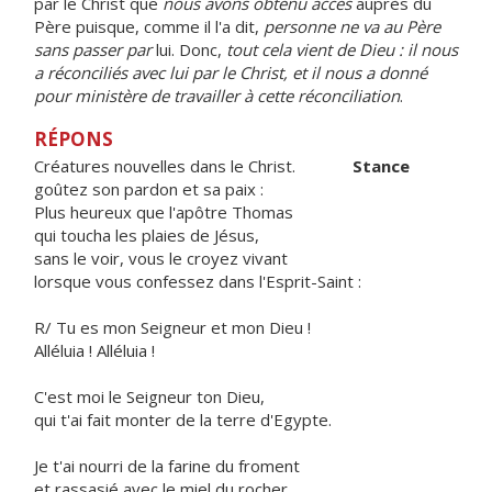
par le Christ que
nous avons obtenu accès
auprès du
Père puisque, comme il l'a dit,
personne ne va au Père
sans passer par
lui. Donc,
tout cela vient de Dieu : il nous
a réconciliés avec lui par le Christ, et il nous a donné
pour ministère de travailler à cette réconciliation
.
RÉPONS
Créatures nouvelles dans le Christ.
Stance
goûtez son pardon et sa paix :
Plus heureux que l'apôtre Thomas
qui toucha les plaies de Jésus,
sans le voir, vous le croyez vivant
lorsque vous confessez dans l'Esprit-Saint :
R/ Tu es mon Seigneur et mon Dieu !
Alléluia ! Alléluia !
C'est moi le Seigneur ton Dieu,
qui t'ai fait monter de la terre d'Egypte.
Je t'ai nourri de la farine du froment
et rassasié avec le miel du rocher.