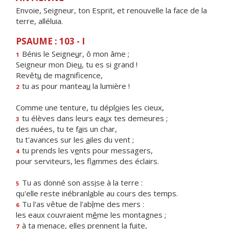
Envoie, Seigneur, ton Esprit, et renouvelle la face de la
terre, alléluia.
PSAUME : 103 - I
Bénis le Seigne
u
r, ô mon âme ;
1
Seigneur mon Die
u
, tu es si grand !
Revêt
u
de magnificence,
tu as pour mantea
u
la lumière !
2
Comme une tenture, tu dépl
o
ies les cieux,
tu élèves dans leurs ea
u
x tes demeures ;
3
des nuées, tu te f
a
is un char,
tu t'avances sur les
a
iles du vent ;
tu prends les v
e
nts pour messagers,
4
pour serviteurs, les fl
a
mmes des éclairs.
Tu as donné son ass
i
se à la terre :
5
qu'elle reste inébranl
a
ble au cours des temps.
Tu l'as vêtue de l'ab
î
me des mers :
6
les eaux couvraient m
ê
me les montagnes ;
à ta menace, elles pr
e
nnent la fuite,
7