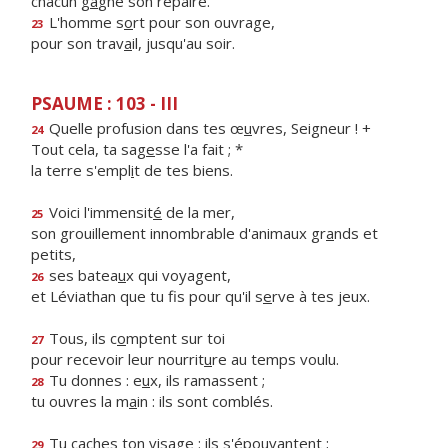
chacun g
a
gne son repaire.
L'homme s
o
rt pour son ouvrage,
23
pour son trav
a
il, jusqu'au soir.
PSAUME : 103 - III
Quelle profusion dans tes œ
u
vres, Seigneur ! +
24
Tout cela, ta sag
e
sse l'a fait ; *
la terre s'empl
i
t de tes biens.
Voici l'immensit
é
de la mer,
25
son grouillement innombrable d'animaux gr
a
nds et
petits,
ses batea
u
x qui voyagent,
26
et Léviathan que tu fis pour qu'il s
e
rve à tes jeux.
Tous, ils c
o
mptent sur toi
27
pour recevoir leur nourrit
u
re au temps voulu.
Tu donnes : e
u
x, ils ramassent ;
28
tu ouvres la m
a
in : ils sont comblés.
Tu caches ton vis
a
ge : ils s'épouvantent ;
29