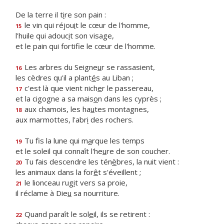
De la terre il t
i
re son pain :
le vin qui réjou
i
t le cœur de l'homme,
15
l'huile qui adouc
i
t son visage,
et le pain qui fortif
e le cœur de l'homme.
Les arbres du Seigne
u
r se rassasient,
16
les cèdres qu'il a plant
é
s au Liban ;
c'est là que vient nich
e
r le passereau,
17
et la cigogne a sa mais
o
n dans les cyprès ;
aux chamois, les ha
u
tes montagnes,
18
aux marmottes, l'abr
i
des rochers.
Tu fis la lune qui m
a
rque les temps
19
et le soleil qui connaît l'he
u
re de son coucher.
Tu fais descendre les tén
è
bres, la nuit vient :
20
les animaux dans la for
ê
t s'éveillent ;
le lionceau rug
i
t vers sa proie,
21
il réclame à Die
u
sa nourriture.
Quand paraît le sol
e
il, ils se retirent :
22