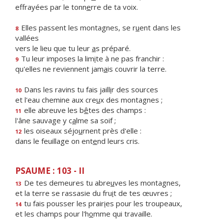
effrayées par le tonn
e
rre de ta voix.
Elles passent les montagnes, se r
u
ent dans les
8
vallées
vers le lieu que tu leur
a
s préparé.
Tu leur imposes la lim
i
te à ne pas franchir :
9
qu'elles ne reviennent jam
a
is couvrir la terre.
Dans les ravins tu fais jaill
i
r des sources
10
et l'eau chemine aux cre
u
x des montagnes ;
elle abreuve les b
ê
tes des champs :
11
l'âne sauvage y c
a
lme sa soif ;
les oiseaux séjo
u
rnent près d'elle :
12
dans le feuillage on ent
e
nd leurs cris.
PSAUME : 103 - II
De tes demeures tu abre
u
ves les montagnes,
13
et la terre se rassasie du fru
i
t de tes œuvres ;
tu fais pousser les prair
i
es pour les troupeaux,
14
et les champs pour l'h
o
mme qui travaille.