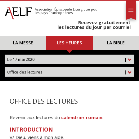
L'AELF
S'abonner
Association Épiscopale Liturgique
pour
les pays Francophones
Calendrier
Recevez gratuitement
Contact
les lectures du jour par courriel
LA MESSE
LES HEURES
LA BIBLE
Le
17 mai 2020
|
Office des lectures
|
OFFICE DES LECTURES
Revenir aux lectures du
calendrier romain
.
INTRODUCTION
V/ Dieu, viens à mon aide,