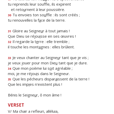
tu reprends leur souffle, ils expirent
et reto
u
rnent à leur poussière.
Tu envoies ton so
u
ffle : ils sont créés ;
30
tu renouvelles la f
a
ce de la terre.
Gloire au Seigne
u
r à tout jamais !
31
Que Dieu se réjou
i
sse en ses œuvres !
Il regarde la t
e
rre : elle tremble ;
32
il touche les mont
a
gnes : elles brûlent.
Je veux chanter au Seigne
u
r tant que je vis ;
33
je veux jouer pour mon Die
u
tant que je dure.
Que mon poème lui s
o
it agréable ;
34
moi, je me réjou
i
s dans le Seigneur.
Que les pécheurs dispar
a
issent de la terre !
35
Que les imp
i
es n'existent plus !
Bénis le Seigne
u
r, ô mon âme !
VERSET
V/ Ma chair a refleuri, alléluia,