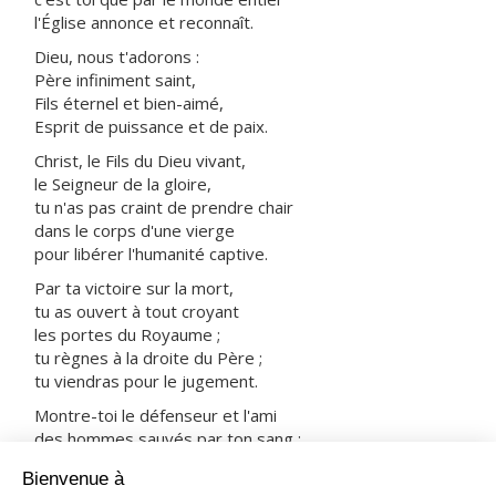
l'Église annonce et reconnaît.
Dieu, nous t'adorons :
Père infiniment saint,
Fils éternel et bien-aimé,
Esprit de puissance et de paix.
Christ, le Fils du Dieu vivant,
le Seigneur de la gloire,
tu n'as pas craint de prendre chair
dans le corps d'une vierge
pour libérer l'humanité captive.
Par ta victoire sur la mort,
tu as ouvert à tout croyant
les portes du Royaume ;
tu règnes à la droite du Père ;
tu viendras pour le jugement.
Montre-toi le défenseur et l'ami
des hommes sauvés par ton sang :
prends-les avec tous les saints
dans ta joie et dans ta lumière.