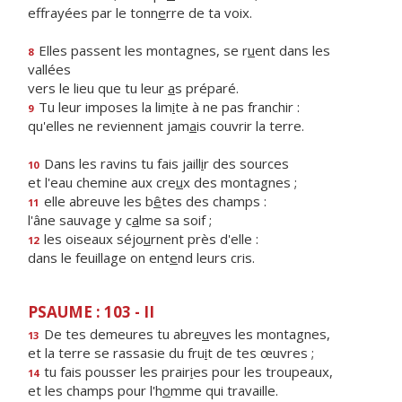
effrayées par le tonn
e
rre de ta voix.
Elles passent les montagnes, se r
u
ent dans les
8
vallées
vers le lieu que tu leur
a
s préparé.
Tu leur imposes la lim
i
te à ne pas franchir :
9
qu'elles ne reviennent jam
a
is couvrir la terre.
Dans les ravins tu fais jaill
i
r des sources
10
et l'eau chemine aux cre
u
x des montagnes ;
elle abreuve les b
ê
tes des champs :
11
l'âne sauvage y c
a
lme sa soif ;
les oiseaux séjo
u
rnent près d'elle :
12
dans le feuillage on ent
e
nd leurs cris.
PSAUME : 103 - II
De tes demeures tu abre
u
ves les montagnes,
13
et la terre se rassasie du fru
i
t de tes œuvres ;
tu fais pousser les prair
i
es pour les troupeaux,
14
et les champs pour l'h
o
mme qui travaille.