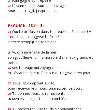
chacun g
a
gne son repaire.
L'homme s
o
rt pour son ouvrage,
23
pour son trav
a
il, jusqu'au soir.
PSAUME : 103 - III
Quelle profusion dans tes œ
u
vres, Seigneur ! +
24
Tout cela, ta sag
e
sse l'a fait ; *
la terre s'empl
i
t de tes biens.
Voici l'immensit
é
de la mer,
25
son grouillement innombrable d'animaux gr
a
nds et
petits,
ses batea
u
x qui voyagent,
26
et Léviathan que tu fis pour qu'il s
e
rve à tes jeux.
Tous, ils c
o
mptent sur toi
27
pour recevoir leur nourrit
u
re au temps voulu.
Tu donnes : e
u
x, ils ramassent ;
28
tu ouvres la m
a
in : ils sont comblés.
Tu caches ton vis
a
ge : ils s'épouvantent ;
29