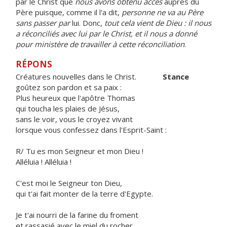
par le Christ que
nous avons obtenu accès
auprès du
Père puisque, comme il l'a dit,
personne ne va au Père
sans passer par
lui. Donc,
tout cela vient de Dieu : il nous
a réconciliés avec lui par le Christ, et il nous a donné
pour ministère de travailler à cette réconciliation
.
RÉPONS
Créatures nouvelles dans le Christ.
Stance
goûtez son pardon et sa paix :
Plus heureux que l'apôtre Thomas
qui toucha les plaies de Jésus,
sans le voir, vous le croyez vivant
lorsque vous confessez dans l'Esprit-Saint :
R/ Tu es mon Seigneur et mon Dieu !
Alléluia ! Alléluia !
C'est moi le Seigneur ton Dieu,
qui t'ai fait monter de la terre d'Egypte.
Je t'ai nourri de la farine du froment
et rassasié avec le miel du rocher.