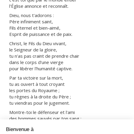
l'Église annonce et reconnaît.
Dieu, nous t'adorons :
Père infiniment saint,
Fils éternel et bien-aimé,
Esprit de puissance et de paix.
Christ, le Fils du Dieu vivant,
le Seigneur de la gloire,
tu n'as pas craint de prendre chair
dans le corps d'une vierge
pour libérer l'humanité captive.
Par ta victoire sur la mort,
tu as ouvert à tout croyant
les portes du Royaume ;
tu règnes à la droite du Père ;
tu viendras pour le jugement.
Montre-toi le défenseur et l'ami
des hommes sauvés par ton sang :
prends-les avec tous les saints
dans ta joie et dans ta lumière.