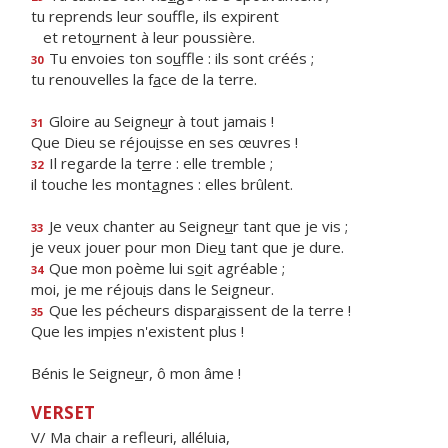
tu reprends leur souffle, ils expirent
et reto
u
rnent à leur poussière.
Tu envoies ton so
u
ffle : ils sont créés ;
30
tu renouvelles la f
a
ce de la terre.
Gloire au Seigne
u
r à tout jamais !
31
Que Dieu se réjou
i
sse en ses œuvres !
Il regarde la t
e
rre : elle tremble ;
32
il touche les mont
a
gnes : elles brûlent.
Je veux chanter au Seigne
u
r tant que je vis ;
33
je veux jouer pour mon Die
u
tant que je dure.
Que mon poème lui s
o
it agréable ;
34
moi, je me réjou
i
s dans le Seigneur.
Que les pécheurs dispar
a
issent de la terre !
35
Que les imp
i
es n'existent plus !
Bénis le Seigne
u
r, ô mon âme !
VERSET
V/ Ma chair a refleuri, alléluia,