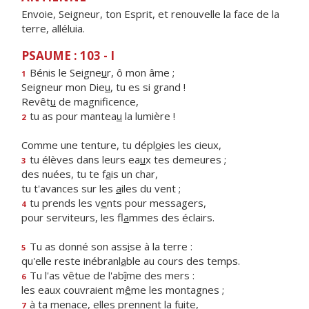
Envoie, Seigneur, ton Esprit, et renouvelle la face de la
terre, alléluia.
PSAUME : 103 - I
Bénis le Seigne
u
r, ô mon âme ;
1
Seigneur mon Die
u
, tu es si grand !
Revêt
u
de magnificence,
tu as pour mantea
u
la lumière !
2
Comme une tenture, tu dépl
o
ies les cieux,
tu élèves dans leurs ea
u
x tes demeures ;
3
des nuées, tu te f
a
is un char,
tu t'avances sur les
a
iles du vent ;
tu prends les v
e
nts pour messagers,
4
pour serviteurs, les fl
a
mmes des éclairs.
Tu as donné son ass
i
se à la terre :
5
qu'elle reste inébranl
a
ble au cours des temps.
Tu l'as vêtue de l'ab
î
me des mers :
6
les eaux couvraient m
ê
me les montagnes ;
à ta menace, elles pr
e
nnent la fuite,
7