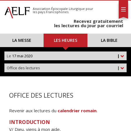
L'AELF
S'abonner
Association Épiscopale Liturgique
pour
les pays Francophones
Calendrier
Recevez gratuitement
Contact
les lectures du jour par courriel
LA MESSE
LES HEURES
LA BIBLE
Le
17 mai 2020
|
Office des lectures
|
OFFICE DES LECTURES
Revenir aux lectures du
calendrier romain
.
INTRODUCTION
V/ Dieu, viens à mon aide,