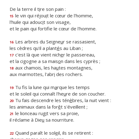
De la terre il t
i
re son pain :
le vin qui réjou
i
t le cœur de l'homme,
15
l'huile qui adouc
i
t son visage,
et le pain qui fortif
e le cœur de l'homme.
Les arbres du Seigne
u
r se rassasient,
16
les cèdres qu'il a plant
é
s au Liban ;
c'est là que vient nich
e
r le passereau,
17
et la cigogne a sa mais
o
n dans les cyprès ;
aux chamois, les ha
u
tes montagnes,
18
aux marmottes, l'abr
i
des rochers.
Tu fis la lune qui m
a
rque les temps
19
et le soleil qui connaît l'he
u
re de son coucher.
Tu fais descendre les tén
è
bres, la nuit vient :
20
les animaux dans la for
ê
t s'éveillent ;
le lionceau rug
i
t vers sa proie,
21
il réclame à Die
u
sa nourriture.
Quand paraît le sol
e
il, ils se retirent :
22