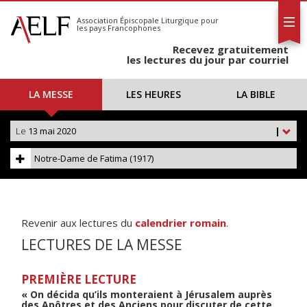
L'AELF
S'abonner
Association Épiscopale Liturgique
pour
les pays Francophones
Calendrier
Recevez gratuitement
Contact
les lectures du jour par courriel
LA MESSE
LES HEURES
LA BIBLE
Le
13 mai 2020
|
Notre-Dame de Fatima (1917)
Revenir aux lectures du
calendrier romain
.
LECTURES DE LA MESSE
PREMIÈRE LECTURE
« On décida qu’ils monteraient à Jérusalem auprès
des Apôtres et des Anciens pour discuter de cette