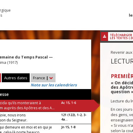
urgique
le
es
TÉLÉCHARGER
LES TEXTES (.
Revenir aux
Semaine du Temps Pascal —
LECTUR
ma (1917)
PREMIÈR
Autres dates
France
|
« On décid
Note sur les calendriers
des Apôtre
question »
esse
Lecture du l
cida qu’ils monteraient à
Ac 15, 1-6
em auprès des Apôtres et des A...
En ces jours-
des gens, v
joie, nous irons
121 (122), 1-2, 3-
4a...
enseignaient
ison du Seigneur.
luia !
« Si vous n’
qui demeure en moi et en qui je
Jn 15, 1-8
selon la cou
 celui-là porte beauco...