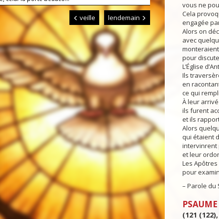
vous ne pou
Cela provoq
veille
lendemain
engagée par
Alors on déc
avec quelqu
monteraient
pour discute
L’Église d’An
Ils traversè
en racontant
ce qui rempli
À leur arriv
ils furent ac
et ils rappor
Alors quelq
qui étaient
intervinrent 
et leur ordo
Les Apôtres 
pour examine
– Parole du 
PSAUME
(121 (122),