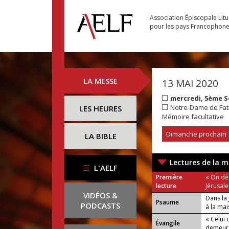
Association Épiscopale Lit
pour les pays Francophon
LA MESSE
13 MAI 2020
mercredi, 5ème 
Notre-Dame de Fati
LES HEURES
Mémoire facultative
Dimanche prochain
LA BIBLE
Lectures de la m
L'AELF
Première
« On dé
lecture
Jérusal
VIDÉOS &
Dans la 
Psaume
PODCASTS
à la ma
ou : Allé
« Celui 
Évangile
demeure,