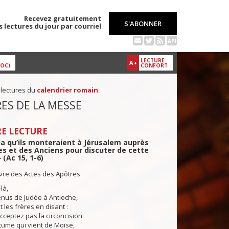
Recevez gratuitement
S'ABONNER
s lectures du jour par courriel
API
LECTURE
A+
DOC)
CONFORT
 lectures du
calendrier romain
.
ES DE LA MESSE
E LECTURE
a qu’ils monteraient à Jérusalem auprès
s et des Anciens pour discuter de cette
 (Ac 15, 1-6)
ivre des Actes des Apôtres
là,
enus de Judée à Antioche,
 les frères en disant :
acceptez pas la circoncision
tume qui vient de Moïse,