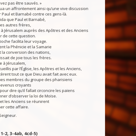
vez pas être sauvés. »
ua un affrontement ainsi qu’une vive discussion
 Paul et Barnabé contre ces gens-là.
ida que Paul et Barnabé,
es autres frères,
 à Jérusalem auprès des Apôtres et des Anciens
r de cette question.
tioche facilita leur voyage.
rent la Phénicie et la Samarie
 la conversion des nations,
ssait de joie tous les frères.
ée à Jérusalem,
cueillis par l’Église, les Apôtres et les Anciens,
tèrent tout ce que Dieu avait fait avec eux.
ues membres du groupe des pharisiens
 devenus croyants
pour dire qu’il fallait circoncire les païens
nner d’observer la loi de Moïse.
et les Anciens se réunirent
r cette affaire.
Seigneur.
 1-2, 3-4ab, 4cd-5)