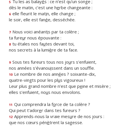
Tu les as balay
é
s : ce n’est qu’un songe ;
5
dès le matin, c’est une h
e
rbe changeante :
elle fleurit le mat
i
n, elle change ;
6
le soir, elle est fan
é
e, desséchée.
Nous voici anéant
i
s par ta colère ;
7
ta fure
u
r nous épouvante :
tu étales nos fa
u
tes devant toi,
8
nos secrets à la lumi
è
re de ta face.
Sous tes fureurs tous nos jo
u
rs s’enfuient,
9
nos années s’évanou
i
ssent dans un souffle.
Le nombre de nos ann
é
es ? soixante-dix,
10
quatre-vingts pour les pl
u
s vigoureux !
Leur plus grand nombre n’est que p
e
ine et misère ;
elles s’enfuient, no
u
s nous envolons.
Qui comprendra la f
o
rce de ta colère ?
11
Qui peut t’ador
e
r dans tes fureurs ?
Apprends-nous la vraie mes
u
re de nos jours :
12
que nos cœurs pén
è
trent la sagesse.