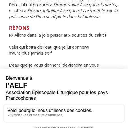
Père, lui qui procurera
l'immortalité à ce qui est mortel
,
et offrira
l'incorruptibilité à ce qui est corruptible
, car
la
puissance de Dieu se déploie dans la faiblesse
.
RÉPONS
R/ Allons dans la joie puiser aux sources du salut !
Celui qui boira de l'eau que je lui donnerai
n'aura plus jamais soif.
L'eau que je vous donnerai deviendra en vous
source jaillissant en vie éternelle.
ORAISON
Dieu éternel et tout-puissant, nous implorons avec plus
d'insistance ta bonté en ce temps de Pâques où elle se
révèle davantage : puisque tu nous as dégagés de nos
erreurs, fais-nous adhérer plus fermement à la vérité.