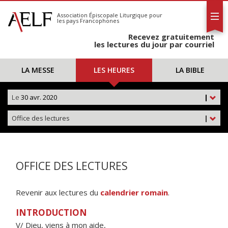
L'AELF
S'abonner
Association Épiscopale Liturgique
pour
les pays Francophones
Calendrier
Recevez gratuitement
Contact
les lectures du jour par courriel
LA MESSE
LES HEURES
LA BIBLE
Le
30 avr. 2020
|
Office des lectures
|
OFFICE DES LECTURES
Revenir aux lectures du
calendrier romain
.
INTRODUCTION
V/ Dieu, viens à mon aide,