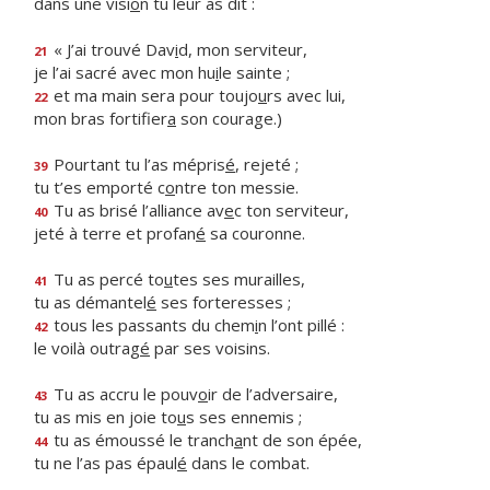
dans une visi
o
n tu leur as dit :
« J’ai trouvé Dav
i
d, mon serviteur,
21
je l’ai sacré avec mon hu
i
le sainte ;
et ma main sera pour toujo
u
rs avec lui,
22
mon bras fortifier
a
son courage.)
Pourtant tu l’as mépris
é
, rejeté ;
39
tu t’es emporté c
o
ntre ton messie.
Tu as brisé l’alliance av
e
c ton serviteur,
40
jeté à terre et profan
é
sa couronne.
Tu as percé to
u
tes ses murailles,
41
tu as démantel
é
ses forteresses ;
tous les passants du chem
i
n l’ont pillé :
42
le voilà outrag
é
par ses voisins.
Tu as accru le pouv
o
ir de l’adversaire,
43
tu as mis en joie to
u
s ses ennemis ;
tu as émoussé le tranch
a
nt de son épée,
44
tu ne l’as pas épaul
é
dans le combat.