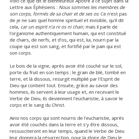
Voici ce que dit le bienheureux Apôtre à ce sujet dans la
Lettre aux Éphésiens :
Nous sommes les membres de
son corps, formés de sa chair et de ses os
. Ce n'est pas
de je ne sais quel homme spirituel et invisible, qu'il dit
cela,
car un esprit n'a ni os ni chair
, mais il parle de
l'organisme authentiquement humain, qui est constitué
de chairs, de nerfs, et d'os, qui est, lui, nourri par la
coupe qui est son sang, et fortifié par le pain qui est
son corps.
Le bois de la vigne, après avoir été couché sur le sol,
porte du fruit en son temps ; le grain de blé, tombé en
terre, et là dissous, resurgit multiplié par l'Esprit de
Dieu qui contient tout. Ensuite, grâce au savoir des
hommes, ils servent à leur usage et, en recevant le
Verbe de Dieu, ils deviennent l'eucharistie, à savoir le
corps et le sang du Christ.
Ainsi nos corps qui sont nourris de l'eucharistie, après
avoir été couchés dans la terre et s'y être dissous,
ressusciteront en leur temps, quand le Verbe de Dieu
leur donnera la résurrection, pour la gloire de Dieu le