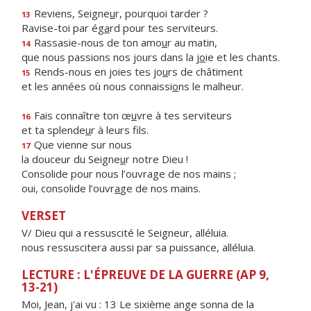
Reviens, Seigne
u
r, pourquoi tarder ?
13
Ravise-toi par ég
a
rd pour tes serviteurs.
Rassasie-nous de ton amo
u
r au matin,
14
que nous passions nos jours dans la j
o
ie et les chants.
Rends-nous en joies tes jo
u
rs de châtiment
15
et les années où nous connaissi
o
ns le malheur.
Fais connaître ton œ
u
vre à tes serviteurs
16
et ta splende
u
r à leurs fils.
Que vienne sur nous
17
la douceur du Seigne
u
r notre Dieu !
Consolide pour nous l’ouvrage de nos mains ;
oui, consolide l’ouvr
a
ge de nos mains.
VERSET
V/ Dieu qui a ressuscité le Seigneur, alléluia.
nous ressuscitera aussi par sa puissance, alléluia.
LECTURE : L'ÉPREUVE DE LA GUERRE (AP 9,
13-21)
Moi, Jean, j'ai vu : 13 Le sixième ange sonna de la