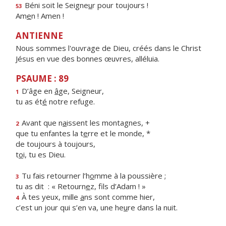
Béni soit le Seigne
u
r pour toujours !
53
Am
e
n ! Amen !
ANTIENNE
Nous sommes l'ouvrage de Dieu, créés dans le Christ
Jésus en vue des bonnes œuvres, alléluia.
PSAUME : 89
D’âge en
â
ge, Seigneur,
1
tu as ét
é
notre refuge.
Avant que n
a
issent les montagnes, +
2
que tu enfantes la t
e
rre et le monde, *
de toujours à toujours,
t
o
i, tu es Dieu.
Tu fais retourner l’h
o
mme à la poussière ;
3
tu as dit : « Retourn
e
z, fils d’Adam ! »
À tes yeux, mille
a
ns sont comme hier,
4
c’est un jour qui s’en va, une he
u
re dans la nuit.