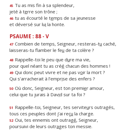
Tu as mis f
n à sa splendeur,
45
jeté à t
e
rre son trône ;
tu as écourté le t
e
mps de sa jeunesse
46
et déversé sur lu
i
la honte.
PSAUME : 88 - V
Combien de temps, Seigneur, resteras-t
u
caché,
47
laisseras-tu flamber le fe
u
de ta colère ?
Rappelle-toi le peu que d
u
re ma vie,
48
pour quel néant tu as cré
é
chacun des hommes !
Qui donc peut vivre et ne pas v
o
ir la mort ?
49
Qui s’arracherait à l’empr
i
se des enfers ?
Où donc, Seigneur, est ton premi
e
r amour,
50
celui que tu jurais à Dav
i
d sur ta foi ?
Rappelle-toi, Seigneur, tes servite
u
rs outragés,
51
tous ces peuples dont j’ai reç
u
la charge.
Oui, tes ennemis ont outrag
é
, Seigneur,
52
poursuivi de leurs outr
a
ges ton messie.