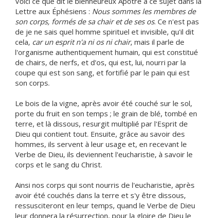
Voici ce que dit le bienheureux Apôtre à ce sujet dans la
Lettre aux Éphésiens :
Nous sommes les membres de
son corps, formés de sa chair et de ses os
. Ce n'est pas
de je ne sais quel homme spirituel et invisible, qu'il dit
cela,
car un esprit n'a ni os ni chair
, mais il parle de
l'organisme authentiquement humain, qui est constitué
de chairs, de nerfs, et d'os, qui est, lui, nourri par la
coupe qui est son sang, et fortifié par le pain qui est
son corps.
Le bois de la vigne, après avoir été couché sur le sol,
porte du fruit en son temps ; le grain de blé, tombé en
terre, et là dissous, resurgit multiplié par l'Esprit de
Dieu qui contient tout. Ensuite, grâce au savoir des
hommes, ils servent à leur usage et, en recevant le
Verbe de Dieu, ils deviennent l'eucharistie, à savoir le
corps et le sang du Christ.
Ainsi nos corps qui sont nourris de l'eucharistie, après
avoir été couchés dans la terre et s'y être dissous,
ressusciteront en leur temps, quand le Verbe de Dieu
leur donnera la résurrection, pour la gloire de Dieu le