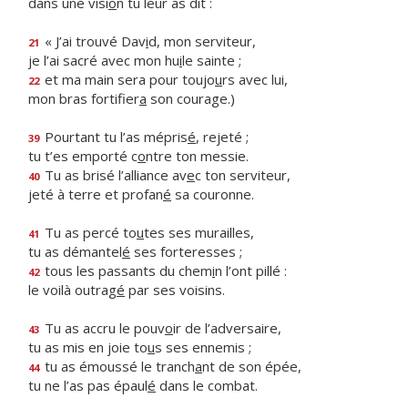
dans une visi
o
n tu leur as dit :
« J’ai trouvé Dav
i
d, mon serviteur,
21
je l’ai sacré avec mon hu
i
le sainte ;
et ma main sera pour toujo
u
rs avec lui,
22
mon bras fortifier
a
son courage.)
Pourtant tu l’as mépris
é
, rejeté ;
39
tu t’es emporté c
o
ntre ton messie.
Tu as brisé l’alliance av
e
c ton serviteur,
40
jeté à terre et profan
é
sa couronne.
Tu as percé to
u
tes ses murailles,
41
tu as démantel
é
ses forteresses ;
tous les passants du chem
i
n l’ont pillé :
42
le voilà outrag
é
par ses voisins.
Tu as accru le pouv
o
ir de l’adversaire,
43
tu as mis en joie to
u
s ses ennemis ;
tu as émoussé le tranch
a
nt de son épée,
44
tu ne l’as pas épaul
é
dans le combat.