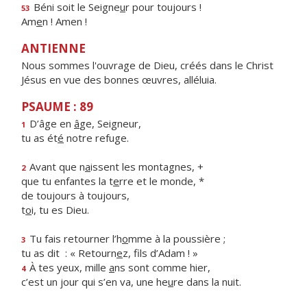
Béni soit le Seigne
u
r pour toujours !
53
Am
e
n ! Amen !
ANTIENNE
Nous sommes l'ouvrage de Dieu, créés dans le Christ
Jésus en vue des bonnes œuvres, alléluia.
PSAUME : 89
D’âge en
â
ge, Seigneur,
1
tu as ét
é
notre refuge.
Avant que n
a
issent les montagnes, +
2
que tu enfantes la t
e
rre et le monde, *
de toujours à toujours,
t
o
i, tu es Dieu.
Tu fais retourner l’h
o
mme à la poussière ;
3
tu as dit : « Retourn
e
z, fils d’Adam ! »
À tes yeux, mille
a
ns sont comme hier,
4
c’est un jour qui s’en va, une he
u
re dans la nuit.