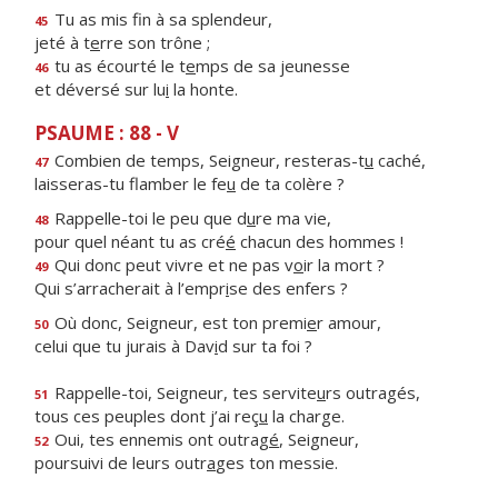
Tu as mis f
n à sa splendeur,
45
jeté à t
e
rre son trône ;
tu as écourté le t
e
mps de sa jeunesse
46
et déversé sur lu
i
la honte.
PSAUME : 88 - V
Combien de temps, Seigneur, resteras-t
u
caché,
47
laisseras-tu flamber le fe
u
de ta colère ?
Rappelle-toi le peu que d
u
re ma vie,
48
pour quel néant tu as cré
é
chacun des hommes !
Qui donc peut vivre et ne pas v
o
ir la mort ?
49
Qui s’arracherait à l’empr
i
se des enfers ?
Où donc, Seigneur, est ton premi
e
r amour,
50
celui que tu jurais à Dav
i
d sur ta foi ?
Rappelle-toi, Seigneur, tes servite
u
rs outragés,
51
tous ces peuples dont j’ai reç
u
la charge.
Oui, tes ennemis ont outrag
é
, Seigneur,
52
poursuivi de leurs outr
a
ges ton messie.