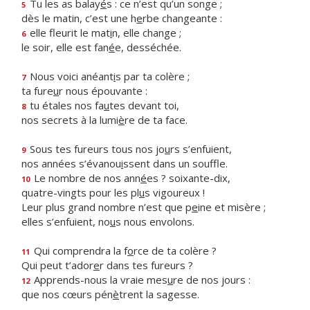
Tu les as balay
é
s : ce n’est qu’un songe ;
5
dès le matin, c’est une h
e
rbe changeante :
elle fleurit le mat
i
n, elle change ;
6
le soir, elle est fan
é
e, desséchée.
Nous voici anéant
i
s par ta colère ;
7
ta fure
u
r nous épouvante :
tu étales nos fa
u
tes devant toi,
8
nos secrets à la lumi
è
re de ta face.
Sous tes fureurs tous nos jo
u
rs s’enfuient,
9
nos années s’évanou
i
ssent dans un souffle.
Le nombre de nos ann
é
es ? soixante-dix,
10
quatre-vingts pour les pl
u
s vigoureux !
Leur plus grand nombre n’est que p
e
ine et misère ;
elles s’enfuient, no
u
s nous envolons.
Qui comprendra la f
o
rce de ta colère ?
11
Qui peut t’ador
e
r dans tes fureurs ?
Apprends-nous la vraie mes
u
re de nos jours :
12
que nos cœurs pén
è
trent la sagesse.