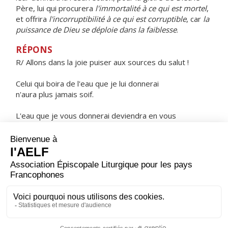
Père, lui qui procurera
l'immortalité à ce qui est mortel
,
et offrira
l'incorruptibilité à ce qui est corruptible
, car
la
puissance de Dieu se déploie dans la faiblesse
.
RÉPONS
R/ Allons dans la joie puiser aux sources du salut !
Celui qui boira de l'eau que je lui donnerai
n'aura plus jamais soif.
L'eau que je vous donnerai deviendra en vous
source jaillissant en vie éternelle.
ORAISON
Dieu éternel et tout-puissant, nous implorons avec plus
d'insistance ta bonté en ce temps de Pâques où elle se
révèle davantage : puisque tu nous as dégagés de nos
erreurs, fais-nous adhérer plus fermement à la vérité.