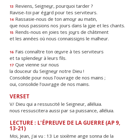
Reviens, Seigne
u
r, pourquoi tarder ?
13
Ravise-toi par ég
a
rd pour tes serviteurs.
Rassasie-nous de ton amo
u
r au matin,
14
que nous passions nos jours dans la j
o
ie et les chants.
Rends-nous en joies tes jo
u
rs de châtiment
15
et les années où nous connaissi
o
ns le malheur.
Fais connaître ton œ
u
vre à tes serviteurs
16
et ta splende
u
r à leurs fils.
Que vienne sur nous
17
la douceur du Seigne
u
r notre Dieu !
Consolide pour nous l’ouvrage de nos mains ;
oui, consolide l’ouvr
a
ge de nos mains.
VERSET
V/ Dieu qui a ressuscité le Seigneur, alléluia.
nous ressuscitera aussi par sa puissance, alléluia.
LECTURE : L'ÉPREUVE DE LA GUERRE (AP 9,
13-21)
Moi, Jean, j'ai vu : 13 Le sixième ange sonna de la