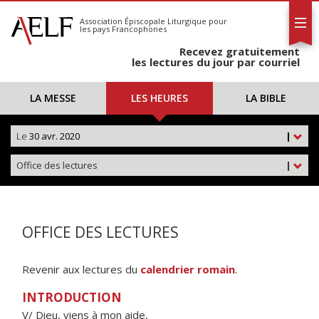
L'AELF
S'abonner
Association Épiscopale Liturgique
pour
les pays Francophones
Calendrier
Recevez gratuitement
Contact
les lectures du jour par courriel
LA MESSE
LES HEURES
LA BIBLE
Le
30 avr. 2020
|
Office des lectures
|
OFFICE DES LECTURES
Revenir aux lectures du
calendrier romain
.
INTRODUCTION
V/ Dieu, viens à mon aide,