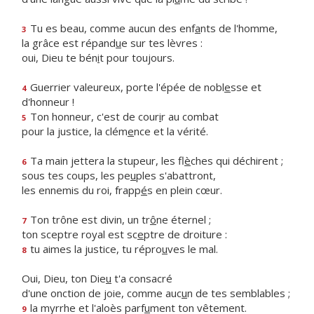
Tu es beau, comme aucun des enf
a
nts de l'homme,
3
la grâce est répand
u
e sur tes lèvres :
oui, Dieu te bén
i
t pour toujours.
Guerrier valeureux, porte l'épée de nobl
e
sse et
4
d'honneur !
Ton honneur, c'est de cour
i
r au combat
5
pour la justice, la clém
e
nce et la vérité.
Ta main jettera la stupeur, les fl
è
ches qui déchirent ;
6
sous tes coups, les pe
u
ples s'abattront,
les ennemis du roi, frapp
é
s en plein cœur.
Ton trône est divin, un tr
ô
ne éternel ;
7
ton sceptre royal est sc
e
ptre de droiture :
tu aimes la justice, tu répro
u
ves le mal.
8
Oui, Dieu, ton Die
u
t'a consacré
d'une onction de joie, comme auc
u
n de tes semblables ;
la myrrhe et l'aloès parf
u
ment ton vêtement.
9