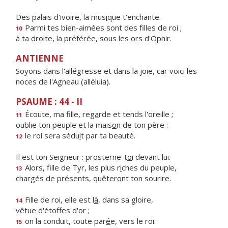
Des palais d'ivoire, la mus
i
que t'enchante.
Parmi tes bien-aimées sont des f
lles de roi ;
10
à ta droite, la préférée, sous les
o
rs d'Ophir.
ANTIENNE
Soyons dans l'allégresse et dans la joie, car voici les
noces de l'Agneau (alléluia).
PSAUME : 44 - II
Écoute, ma fille, reg
a
rde et tends l'oreille ;
11
oublie ton peuple et la mais
o
n de ton père :
le roi sera sédu
i
t par ta beauté.
12
Il est ton Seigneur : prosterne-t
o
i devant lui.
Alors, fille de Tyr, les plus r
i
ches du peuple,
13
chargés de présents, quêter
o
nt ton sourire.
Fille de roi, elle est l
à
, dans sa gloire,
14
vêtue d'ét
o
ffes d'or ;
on la conduit, toute par
é
e, vers le roi.
15