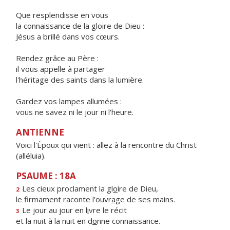
Que resplendisse en vous
la connaissance de la gloire de Dieu :
Jésus a brillé dans vos cœurs.
Rendez grâce au Père :
il vous appelle à partager
l'héritage des saints dans la lumière.
Gardez vos lampes allumées :
vous ne savez ni le jour ni l'heure.
ANTIENNE
Voici l'Époux qui vient : allez à la rencontre du Christ
(alléluia).
PSAUME : 18A
Les cieux proclament la gl
o
ire de Dieu,
2
le firmament raconte l'ouvr
a
ge de ses mains.
Le jour au jour en l
i
vre le récit
3
et la nuit à la nuit en d
o
nne connaissance.