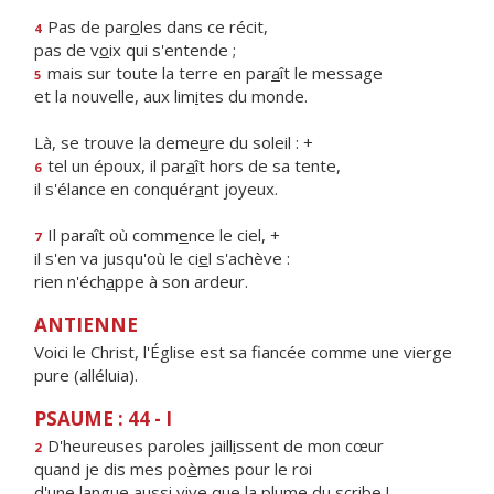
Pas de par
o
les dans ce récit,
4
pas de v
o
ix qui s'entende ;
mais sur toute la terre en par
a
ît le message
5
et la nouvelle, aux lim
i
tes du monde.
Là, se trouve la deme
u
re du soleil : +
tel un époux, il par
a
ît hors de sa tente,
6
il s'élance en conquér
a
nt joyeux.
Il paraît où comm
e
nce le ciel, +
7
il s'en va jusqu'où le ci
e
l s'achève :
rien n'éch
a
ppe à son ardeur.
ANTIENNE
Voici le Christ, l'Église est sa fiancée comme une vierge
pure (alléluia).
PSAUME : 44 - I
D'heureuses paroles jaill
i
ssent de mon cœur
2
quand je dis mes po
è
mes pour le roi
d'une langue aussi vive que la pl
u
me du scribe !