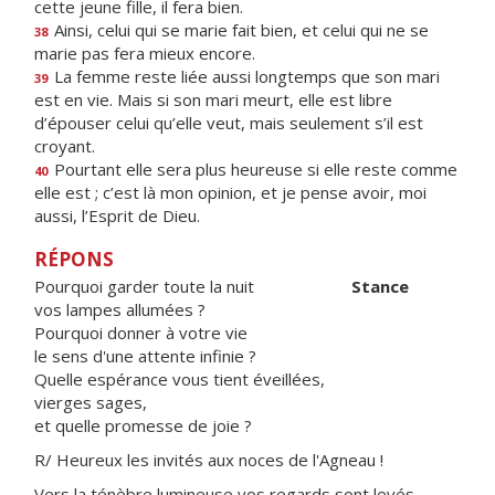
cette jeune fille, il fera bien.
Ainsi, celui qui se marie fait bien, et celui qui ne se
38
marie pas fera mieux encore.
La femme reste liée aussi longtemps que son mari
39
est en vie. Mais si son mari meurt, elle est libre
d’épouser celui qu’elle veut, mais seulement s’il est
croyant.
Pourtant elle sera plus heureuse si elle reste comme
40
elle est ; c’est là mon opinion, et je pense avoir, moi
aussi, l’Esprit de Dieu.
RÉPONS
Pourquoi garder toute la nuit
Stance
vos lampes allumées ?
Pourquoi donner à votre vie
le sens d'une attente infinie ?
Quelle espérance vous tient éveillées,
vierges sages,
et quelle promesse de joie ?
R/ Heureux les invités aux noces de l'Agneau !
Vers la ténèbre lumineuse vos regards sont levés,