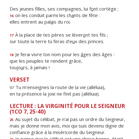
Des jeunes filles, ses compagnes, lui f
o
nt cortège ;
on les conduit parmi les ch
a
nts de fête :
16
elles entrent au pal
a
is du roi.
À la place de tes pères se lèver
o
nt tes fils ;
17
sur toute la terre tu feras d'e
u
x des princes.
Je ferai vivre ton nom pour les
â
ges des âges :
18
que les peuples te rendent grâce,
toujo
u
rs, à jamais !
VERSET
V/ Tu m'enseignes la route de la vie (alléluia),
en ta présence la joie ne finit pas (alléluia).
LECTURE : LA VIRGINITÉ POUR LE SEIGNEUR
(1CO 7, 25-40)
Au sujet du célibat, je n’ai pas un ordre du Seigneur,
25
mais je donne mon avis, moi qui suis devenu digne de
confiance grâce à la miséricorde du Seigneur.
Je pense que le célibat est une chose bonne, étant