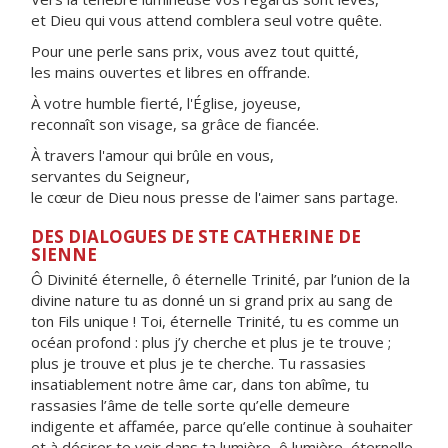
et Dieu qui vous attend comblera seul votre quête.
Pour une perle sans prix, vous avez tout quitté,
les mains ouvertes et libres en offrande.
À votre humble fierté, l'Église, joyeuse,
reconnaît son visage, sa grâce de fiancée.
À travers l'amour qui brûle en vous,
servantes du Seigneur,
le cœur de Dieu nous presse de l'aimer sans partage.
DES DIALOGUES DE STE CATHERINE DE
SIENNE
Ô Divinité éternelle, ô éternelle Trinité, par l’union de la
divine nature tu as donné un si grand prix au sang de
ton Fils unique ! Toi, éternelle Trinité, tu es comme un
océan profond : plus j’y cherche et plus je te trouve ;
plus je trouve et plus je te cherche. Tu rassasies
insatiablement notre âme car, dans ton abîme, tu
rassasies l’âme de telle sorte qu’elle demeure
indigente et affamée, parce qu’elle continue à souhaiter
et à désirer te voir dans ta lumière, ô lumière, éternelle