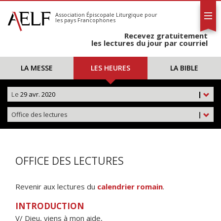
L'AELF
S'abonner
Association Épiscopale Liturgique
pour
les pays Francophones
Calendrier
Recevez gratuitement
Contact
les lectures du jour par courriel
LA MESSE
LES HEURES
LA BIBLE
Le
29 avr. 2020
|
Office des lectures
|
OFFICE DES LECTURES
Revenir aux lectures du
calendrier romain
.
INTRODUCTION
V/ Dieu, viens à mon aide,