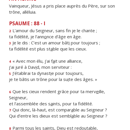
Vainqueur, Jésus a pris place auprès du Père, sur son
trône, alléluia.
PSAUME : 88 - I
L’amour du Seigneur, sans f
n je le chante ;
2
ta fidélité, je l’ann
o
nce d’âge en âge.
Je le dis : C’est un amour bât
i
pour toujours ;
3
ta fidélité est plus st
a
ble que les cieux.
« Avec mon élu, j’ai f
a
it une alliance,
4
j’ai juré à Dav
i
d, mon serviteur :
J’établirai ta dynast
i
e pour toujours,
5
je te bâtis un trône pour la su
i
te des âges. »
Que les cieux rendent grâce pour ta merv
e
ille,
6
Seigneur,
et l’assemblée des s
a
ints, pour ta fidélité.
Qui donc, là-haut, est compar
a
ble au Seigneur ?
7
Qui d’entre les dieux est sembl
a
ble au Seigneur ?
Parmi tous les saints, Die
u
est redoutable,
8