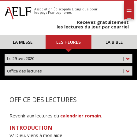
L'AELF
S'abonner
Association Épiscopale Liturgique
pour
les pays Francophones
Calendrier
Recevez gratuitement
Contact
les lectures du jour par courriel
LA MESSE
LES HEURES
LA BIBLE
Le
29 avr. 2020
|
Office des lectures
|
OFFICE DES LECTURES
Revenir aux lectures du
calendrier romain
.
INTRODUCTION
V/ Dieu, viens à mon aide,