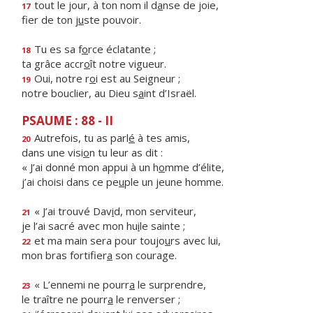
tout le jour, à ton nom il d
a
nse de joie,
17
fier de ton j
u
ste pouvoir.
Tu es sa f
o
rce éclatante ;
18
ta grâce accr
o
ît notre vigueur.
Oui, notre r
o
i est au Seigneur ;
19
notre bouclier, au Dieu s
a
int d’Israël.
PSAUME : 88 - II
Autrefois, tu as parl
é
à tes amis,
20
dans une visi
o
n tu leur as dit :
« J’ai donné mon appui à un h
o
mme d’élite,
j’ai choisi dans ce pe
u
ple un jeune homme.
« J’ai trouvé Dav
i
d, mon serviteur,
21
je l’ai sacré avec mon hu
i
le sainte ;
et ma main sera pour toujo
u
rs avec lui,
22
mon bras fortifier
a
son courage.
« L’ennemi ne pourr
a
le surprendre,
23
le traître ne pourr
a
le renverser ;