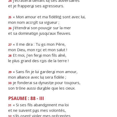
j’écraserai devant lu
i
ses adversaires
24
et je frapper
a
i ses agresseurs.
« Mon amour et ma fidélit
é
sont avec lui,
25
mon nom accr
o
ît sa vigueur ;
j’étendrai son pouv
o
ir sur la mer
26
et sa dominati
o
n jusqu’aux fleuves.
« Il me dira : Tu
e
s mon Père,
27
mon Dieu, mon r
o
c et mon salut !
Et moi, j’en fer
a
i mon fils aîné,
28
le plus grand des r
o
is de la terre !
« Sans fin je lui garder
a
i mon amour,
29
mon alliance avec lu
i
sera fidèle ;
je fonderai sa dynast
i
e pour toujours,
30
son trône aussi dur
a
ble que les cieux.
PSAUME : 88 - III
« Si ses fils aband
o
nnent ma loi
31
et ne suivent p
a
s mes volontés,
s’ils osent viol
e
r mes préceptes
32