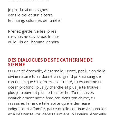
Je produirai des signes
dans le ciel et sur la terre
feu, sang, colonnes de fumée !
Prenez garde, veillez, priez,
car vous ne savez pas le jour
où le Fils de l'homme viendra.
DES DIALOGUES DE STE CATHERINE DE
SIENNE
Ô Divinité éternelle, ô éternelle Trinité, par l’union de la
divine nature tu as donné un si grand prix au sang de
ton Fils unique ! Toi, éternelle Trinité, tu es comme un
océan profond : plus j’y cherche et plus je te trouve ;
plus je trouve et plus je te cherche. Tu rassasies
insatiablement notre âme car, dans ton abîme, tu
rassasies l’âme de telle sorte qu’elle demeure
indigente et affamée, parce qu’elle continue à souhaiter
et à désirer te voir dans ta lumière, ô lumière, éternelle