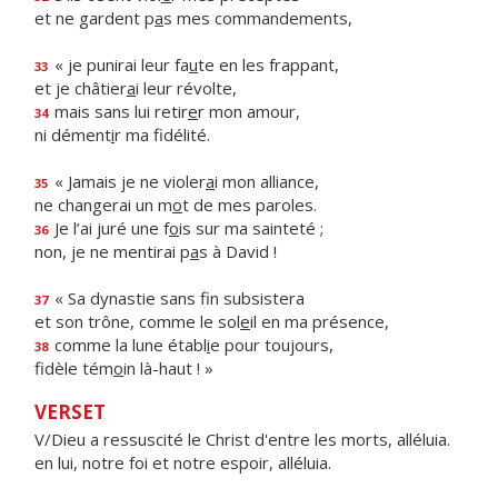
et ne gardent p
a
s mes commandements,
« je punirai leur fa
u
te en les frappant,
33
et je châtier
a
i leur révolte,
mais sans lui retir
e
r mon amour,
34
ni dément
i
r ma fidélité.
« Jamais je ne violer
a
i mon alliance,
35
ne changerai un m
o
t de mes paroles.
Je l’ai juré une f
o
is sur ma sainteté ;
36
non, je ne mentirai p
a
s à David !
« Sa dynastie sans f
n subsistera
37
et son trône, comme le sol
e
il en ma présence,
comme la lune établ
i
e pour toujours,
38
fidèle tém
o
in là-haut ! »
VERSET
V/Dieu a ressuscité le Christ d'entre les morts, alléluia.
en lui, notre foi et notre espoir, alléluia.