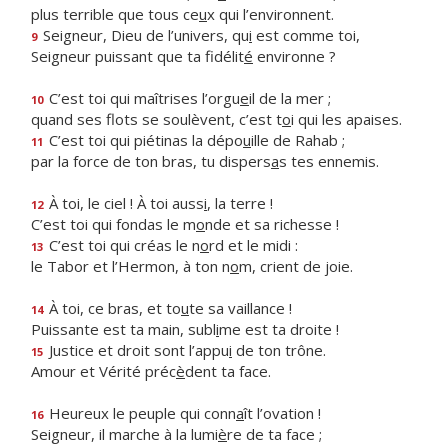
plus terrible que tous ce
u
x qui l’environnent.
Seigneur, Dieu de l’univers, qu
i
est comme toi,
9
Seigneur puissant que ta fidélit
é
environne ?
C’est toi qui maîtrises l’orgu
e
il de la mer ;
10
quand ses flots se soulèvent, c’est t
o
i qui les apaises.
C’est toi qui piétinas la dépo
u
ille de Rahab ;
11
par la force de ton bras, tu dispers
a
s tes ennemis.
À toi, le ciel ! À toi auss
i
, la terre !
12
C’est toi qui fondas le m
o
nde et sa richesse !
C’est toi qui créas le n
o
rd et le midi :
13
le Tabor et l’Hermon, à ton n
o
m, crient de joie.
À toi, ce bras, et to
u
te sa vaillance !
14
Puissante est ta main, subl
i
me est ta droite !
Justice et droit sont l’appu
i
de ton trône.
15
Amour et Vérité préc
è
dent ta face.
Heureux le peuple qui conn
a
ît l’ovation !
16
Seigneur, il marche à la lumi
è
re de ta face ;